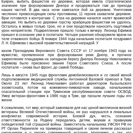
Букрин, выбить фашистов из деревни, которая имела стратегическое
значение при форсировании Днепра и продержаться там до прихода
наших частей. В два часа ночи завязался бой за деревню. Уничтожив
численно превосходящие силы противника, 11 героев захватили деревню.
Враг готовился к контратаке. С утра на деревню начался налет вражеской
авиации. Но выбить из деревни горстку храбрецов фашистам не удалось.
Осталось в живых только трое, но и они продолжали наносить ощутимый
урон неприятелю. Подкрепление пришло только к вечеру. Леонид Ефимов
пришел в сознание уже в госпитале. Четыре ранения обнаружили врачи на
теле отважного бойца. В январе 1944 года начальник госпиталя поздравил
Л. Н. Ефимова с высокой правительственной наградой. У
казом Президиума Верховного Совета СССР от 17 ноября 1943 года за
мужество, проявленное при форсировании реки Днепр, и прочное
закрепление плацдарма на западном берегу Днепра Леониду Николаевичу
Ефимову было присвоено звание Героя Советского Союза. А после
госпиталя – снова был фронт, до самой Победы.
Лишь в августе 1945 года фронтовик демобилизовался и со своей женой
подполковником медицинской службы Антониной Валовой приехал в Туву.
Около 23 лет Леонид Николаевич работал директором Кызыльского
зооветснаба, потом на кожевенно-пимокатном заводе, начальником
спасательной станции при Тувинском республиканском совете ОСВОД.
Умер ветеран-фронтовик в 1986 году в Туве, где прошли лучшие годы его
жизни.
К сожалению, тот мир, который завоевали для нас ценой миллионов жизней
ветераны Великой Отечественной войны, не раз нарушался в локальных
конфликтах современной истории. Боевой дух, честь, сознание
ответственности за Родину передались детям, внукам и правнукам
победителей той страшной войны. Заместитель начальника УФСКН РФ по
РТ Орлан Пирингиле на примерах товарищей и своем личном рассказал
школьникам и о героях современной истории. Например, о тех, кто