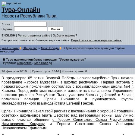
Тува-Онлайн
Новости Республики Тыва
Логин:
Пароль:
ENGLISH
|
Регистрация на сайте
|
Забыли пароль?
Вы просматриваете мобильную версию сайта.
Перейти на полную версию сайта.
Тува-Онлайн
Общество
»
Моя Победа
В Туве наркополицейские проводят "Уроки
мужества"
В Туве наркополицейские проводят "Уроки мужества"
Рубрика:
Общество
/
Моя Победа
26 февраля 2010 г. | Просмотров: 3344 | Комментариев: 0
В преддверие 65-летия Великой Победы наркополицейские Тувы начали
проведение «Уроков мужества» в школах республики. Первая встреча с
подрастающим поколением состоялась с восьмиклассниками школы №4 г.
Кызыла. Перед ребятами выступили заместитель начальника Управления
наркоконтроля по Республике Тыва, участник боевых действий в Чечне,
полковник полиции Орлан Пирингиле и руководитель группы
межведомственного взаимодействия Евгений Грехов.
Орлан Пирингиле начал свой рассказ с воспоминания о хорошей традиции
советских школьников брать шефство над ветеранами войны. Ему лично
выпало счастье общения
с Героем Советского Союза Чургуй-оолом
Намгаевичем Хомушку
и Героем Советского Союза Леонидом
Николаевичем Ефимовым.