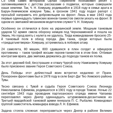
Со слов самих ветеранов Орлан Пирингиле познакомил ребят с
запомнившимися с детства рассказами о подвигах, которые совершили
наши земляки. Так, Ч. Н. Хомушку, родившийся в 1918 году в семье арата в
Барун-Хемчикском кожууне Тувы, в грозном 1941 году подал рапорт с
просьбой направить его добровольцем на фронт. Лишь в мае 1943 года
первые одиннадцать тувинских воинов-танкистов смогли уехать на фронт. В
одном из экипажей механиком-водителем служил Ч. Н. Хомушку.
Особенно он отличился в боях на украинской земле. Мощным танковым
ударом 52 армия смела оборону немцев под Чернокаменкой и пошла на
Умань. Но город взять с налета не удалось. Тогда командование бросило 25-
й танковый полк в обход города. Два танка, среди которых была
«тридцатьчетверка» Хомушку, устремилась в лобовую атаку.
24 самолета, 80 машин, 800 сдавшихся в плен солдат и офицеров
противника – таков трофей восьми героев-танкистов в этом бою. Отбивая
контратаки врага, два экипажа держались до подхода танков их полка.
За этот дерзкий бой, бесстрашие и отвагу Чургуй-оолу Намгаевичу Хомушку
было присвоено звание Героя Советского Союза.
День Победы этот доблестный воин встретил недалеко от Праги.
Похоронен фронтовик был в 1978 году в селе Берт-Даг Тес-Хемского района
Тувы.
Тесно связана с Тувой и судьба Героя Советского Союза Леонида
Николаевича Ефимова, родившегося в 1901 году в городе Томске. Ночью 22
сентября 1943 года проводник партизанского отряда имени Чапаева
переплавлял через Днепр одиннадцать штурмовиков-десантников из
Третьей гвардейской танковой армии генерала П. С. Рыбалко. Командовал
группой заместитель командира взвода Л. Н. Ефимов.
Задача стояла сложная: переправиться через Днепр в районе Великих