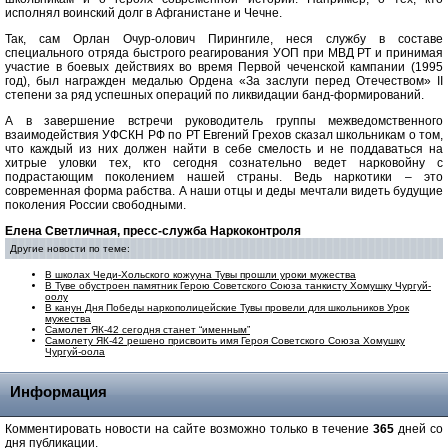
исполнял воинский долг в Афганистане и Чечне.
Так, сам Орлан Очур-олович Пирингиле, неся службу в составе
специального отряда быстрого реагирования УОП при МВД РТ и принимая
участие в боевых действиях во время Первой чеченской кампании (1995
год), был награжден медалью Ордена «За заслуги перед Отечеством» II
степени за ряд успешных операций по ликвидации банд-формирований.
А в завершение встречи руководитель группы межведомственного
взаимодействия УФСКН РФ по РТ Евгений Грехов сказал школьникам о том,
что каждый из них должен найти в себе смелость и не поддаваться на
хитрые уловки тех, кто сегодня сознательно ведет нарковойну с
подрастающим поколением нашей страны. Ведь наркотики – это
современная форма рабства. А наши отцы и деды мечтали видеть будущие
поколения России свободными.
Елена Светличная, пресс-служба Наркоконтроля
Другие новости по теме:
В школах Чеди-Хольского кожууна Тувы прошли уроки мужества
В Туве обустроен памятник Герою Советского Союза танкисту Хомушку Чургуй-
оолу
В канун Дня Победы наркополицейские Тувы провели для школьников Урок
мужества
Самолет ЯК-42 сегодня станет “именным”
Самолету ЯК-42 решено присвоить имя Героя Советского Союза Хомушку
Чургуй-оола
Информация
Комментировать новости на сайте возможно только в течение
365
дней со
дня публикации.