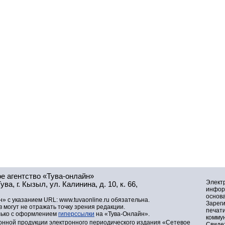
е агентство «Тува-онлайн»
Элект
а, г. Кызыл, ул. Калинина, д. 10, к. 66,
инфор
основа
» с указанием URL: www.tuvaonline.ru обязательна.
Зарег
могут не отражать точку зрения редакции.
печат
лько с оформлением
гиперссылки
на «Тува-Онлайн».
комму
нной продукции электронного периодического издания «Сетевое
Свидет