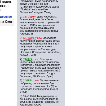
Республики Тыва по волейболу
 годов.
среди мужчин и женщин
знают,
(Спортивно-культурный центр
т
"Победа", пгт Каа-Хем,
Кызылский кожуун, Тыва)
дробнее
2)
СЕГОДНЯ
:
День Хиросимы.
Всемирный день борьбы за
ина Оюн
запрещение ядерного оружия (6
августа 1945 г. американская
авиация подвергла атомной
бомбардировке японский город
Хиросима)
3)
СЕГОДНЯ
:
new!
Заседание
коллегии Министерства по делам
молодежи Республики Тыва за I
полугодие и приоритетных
направлениях на 2 полугодие.
Начало в 12 ч
(Дворец молодежи,
Кызыл, Тува)
4)
ЗАВТРА
:
new!
Заседание
коллегии Министерства лесного
хозяйства и природопользования
Республики Тыва за I полугодие и
приоритетных направлениях на 2
полугодие. Начало в 10 ч
(ул.
Калинина, 2Б, Кызыл, Тува)
5)
ЗАВТРА
:
new!
Торжественное
собрание, посвященное Дня
строителя. Начало в 11 ч
(Дом
народного творчества, Кызыл,
Тува)
6)
09.08.2026:
Международный
день коренных народов мира (с
1995 г, по решению Генеральной
Ассамблеи ООН)