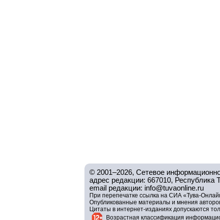
© 2001–2026, Сетевое информационно
адрес редакции: 667010, Республика Тув
email редакции: info@tuvaonline.ru
При перепечатке ссылка на СИА «Тува-Онлайн
Опубликованные материалы и мнения авторов 
Цитаты в интернет-изданиях допускаются то
Возрастная классификация информацио