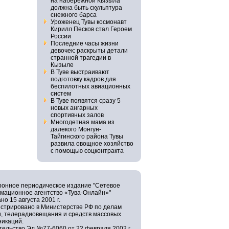
на набережной Кызыла
должна быть скульптура
снежного барса
Уроженец Тувы космонавт
Кирилл Песков стал Героем
России
Последние часы жизни
девочек: раскрыты детали
странной трагедии в
Кызыле
В Туве выстраивают
подготовку кадров для
беспилотных авиационных
систем
В Туве появятся сразу 5
новых ангарных
спортивных залов
Многодетная мама из
далекого Монгун-
Тайгинского района Тувы
развила овощное хозяйство
с помощью соцконтракта
ронное периодическое издание "Сетевое
мационное агентство «Тува-Онлайн»"
но 15 августа 2001 г.
истрировано в Министерстве РФ по делам
и, телерадиовещания и средств массовых
никаций.
ельство Эл №77-6060 от 22 февраля 2002 г.