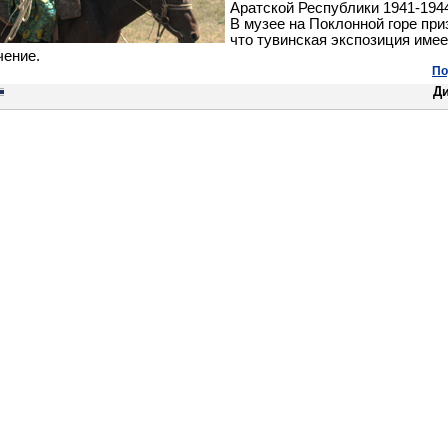
Аратской Республики 1941-1944
В музее на Поклонной горе при
что тувинская экспозиция имее
чение.
По
Д