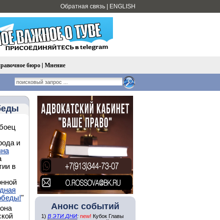
Обратная связь
|
ENGLISH
равочное бюро
|
Мнение
беды
 боец
рода и
вна
а
тии в
онной
одная
обеды!
"
Анонс событий
 она
ской
1)
В ЭТИ ДНИ
:
new!
Кубок Главы