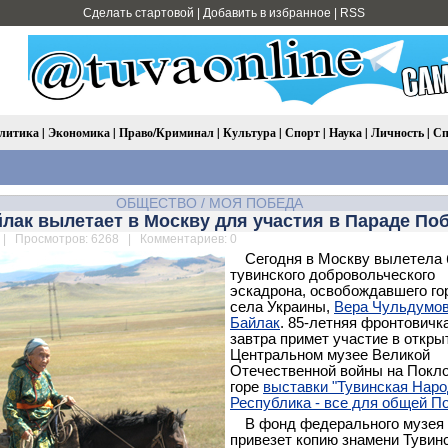
Сделать стартовой
|
Добавить в избранное
|
RSS
литика
|
Экономика
|
Право/Криминал
|
Культура
|
Спорт
|
Наука
|
Личность
|
Сп
ОБЩЕСТВО
/
МОЯ ПОБЕДА
лак вылетает в Москву для участия в Параде По
| Просмотров: 6268 | Комментариев: 0
Сегодня в Москву вылетела
тувинского добровольческого
эскадрона, освобождавшего го
села Украины,
Вера Чульдумо
Байлак
. 85-летняя фронтовичк
завтра примет участие в откры
Центральном музее Великой
Отечественной войны на Покл
горе
выставки "Тувинская Нар
Республика - все для общей П
В фонд федерального музея
привезет копию знамени Тувин