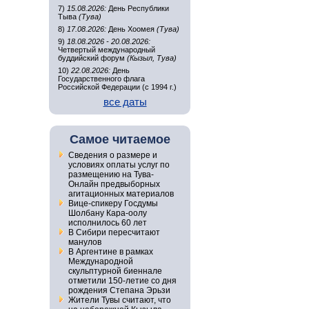
7)
15.08.2026:
День Республики
Тыва
(Тува)
8)
17.08.2026:
День Хоомея
(Тува)
9)
18.08.2026 - 20.08.2026:
Четвертый международный
буддийский форум
(Кызыл, Тува)
10)
22.08.2026:
День
Государственного флага
Российской Федерации (с 1994 г.)
все даты
Самое читаемое
Сведения о размере и
условиях оплаты услуг по
размещению на Тува-
Онлайн предвыборных
агитационных материалов
Вице-спикеру Госдумы
Шолбану Кара-оолу
исполнилось 60 лет
В Сибири пересчитают
манулов
В Аргентине в рамках
Международной
скульптурной биеннале
отметили 150-летие со дня
рождения Степана Эрьзи
Жители Тувы считают, что