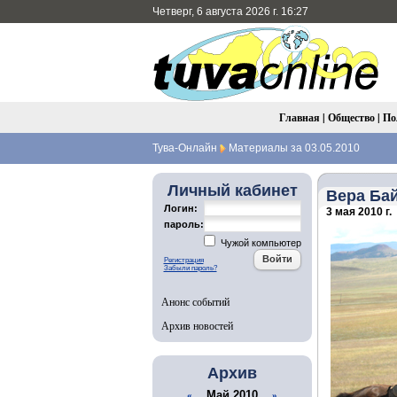
Четверг, 6 августа 2026 г. 16:27
Главная
|
Общество
|
По
Тува-Онлайн
Материалы за 03.05.2010
Личный кабинет
Вера Бай
Логин:
3 мая 2010 г.
пароль:
Чужой компьютер
Регистрация
Забыли пароль?
Анонс событий
Архив новостей
Архив
Май 2010
«
»