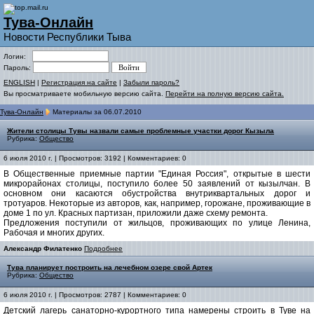
Тува-Онлайн
Новости Республики Тыва
Логин:
Пароль:
ENGLISH
|
Регистрация на сайте
|
Забыли пароль?
Вы просматриваете мобильную версию сайта.
Перейти на полную версию сайта.
Тува-Онлайн
Материалы за 06.07.2010
Жители столицы Тувы назвали самые проблемные участки дорог Кызыла
Рубрика:
Общество
6 июля 2010 г. | Просмотров: 3192 | Комментариев: 0
В Общественные приемные партии "Единая Россия", открытые в шести
микрорайонах столицы, поступило более 50 заявлений от кызылчан. В
основном они касаются обустройства внутриквартальных дорог и
тротуаров. Некоторые из авторов, как, например, горожане, проживающие в
доме 1 по ул. Красных партизан, приложили даже схему ремонта.
Предложения поступили от жильцов, проживающих по улице Ленина,
Рабочая и многих других.
Александр Филатенко
Подробнее
Тува планирует построить на лечебном озере свой Артек
Рубрика:
Общество
6 июля 2010 г. | Просмотров: 2787 | Комментариев: 0
Детский лагерь санаторно-курортного типа намерены строить в Туве на