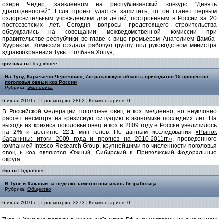
озере Чедер, заявленном на республиканский конкурс "Девять
драгоценностей". Если проект удастся защитить, то он станет первым
оздоровительным учреждением для детей, построенным в России за 20
постсоветских лет. Сегодня вопросы предстоящего строительства
обсуждались на совещании межведомственной комиссии при
правительстве республики во главе с вице-премьером Анатолием Дамба-
Хуураком. Комиссия создала рабочую группу под руководством министра
здравоохранения Тувы Шолбана Хопуя,
gov.tuva.ru
Подробнее
На Туву, Карачаево-Черкессию, Астраханскую область приходится 15 процентов
поголовья овец и коз России
Рубрика:
Экономика
6 июля 2010 г. | Просмотров: 2862 | Комментариев: 0
В Российской Федерации поголовье овец и коз медленно, но неуклонно
растёт, несмотря на кризисную ситуацию в экономике последних лет. На
выходе из кризиса поголовье овец и коз в 2009 году в России увеличилось
на 2% и достигло 22,1 млн голов. По данным исследования
«Рынок
баранины: итоги 2009 года и прогноз на 2010-2011гг.»
, проведенного
компанией Intesco Research Group, крупнейшими по численности поголовья
овец и коз являются Южный, Сибирский и Приволжский Федеральные
округа.
rbc.ru
Подробнее
В Туве и Хакасии за неделю заметно снизилась безработица
Рубрика:
Общество
6 июля 2010 г. | Просмотров: 3273 | Комментариев: 0