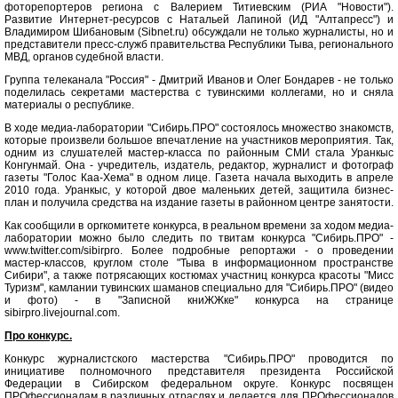
фоторепортеров региона с Валерием Титиевским (РИА "Новости").
Развитие Интернет-ресурсов с Натальей Лапиной (ИД "Алтапресс") и
Владимиром Шибановым (Sibnet.ru) обсуждали не только журналисты, но и
представители пресс-служб правительства Республики Тыва, регионального
МВД, органов судебной власти.
Группа телеканала "Россия" - Дмитрий Иванов и Олег Бондарев - не только
поделилась секретами мастерства с тувинскими коллегами, но и сняла
материалы о республике.
В ходе медиа-лаборатории "Сибирь.ПРО" состоялось множество знакомств,
которые произвели большое впечатление на участников мероприятия. Так,
одним из слушателей мастер-класса по районным СМИ стала Уранкыс
Конгунмай. Она - учредитель, издатель, редактор, журналист и фотограф
газеты "Голос Каа-Хема" в одном лице. Газета начала выходить в апреле
2010 года. Уранкыс, у которой двое маленьких детей, защитила бизнес-
план и получила средства на издание газеты в районном центре занятости.
Как сообщили в оргкомитете конкурса, в реальном времени за ходом медиа-
лаборатории можно было следить по твитам конкурса "Сибирь.ПРО" -
www.twitter.com/sibirpro. Более подробные репортажи - о проведении
мастер-классов, круглом столе "Тыва в информационном пространстве
Сибири", а также потрясающих костюмах участниц конкурса красоты "Мисс
Туризм", камлании тувинских шаманов специально для "Сибирь.ПРО" (видео
и фото) - в "Записной книЖЖке" конкурса на странице
sibirpro.livejournal.com.
Про конкурс.
Конкурс журналистского мастерства "Сибирь.ПРО" проводится по
инициативе полномочного представителя президента Российской
Федерации в Сибирском федеральном округе. Конкурс посвящен
ПРОфессионалам в различных отраслях и делается для ПРОфессионалов