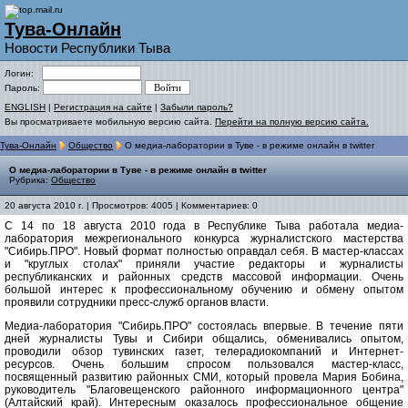
Тува-Онлайн
Новости Республики Тыва
Логин:
Пароль:
ENGLISH
|
Регистрация на сайте
|
Забыли пароль?
Вы просматриваете мобильную версию сайта.
Перейти на полную версию сайта.
Тува-Онлайн
Общество
О медиа-лаборатории в Туве - в режиме онлайн в twitter
О медиа-лаборатории в Туве - в режиме онлайн в twitter
Рубрика:
Общество
20 августа 2010 г. | Просмотров: 4005 | Комментариев: 0
С 14 по 18 августа 2010 года в Республике Тыва работала медиа-
лаборатория межрегионального конкурса журналистского мастерства
"Сибирь.ПРО". Новый формат полностью оправдал себя. В мастер-классах
и "круглых столах" приняли участие редакторы и журналисты
республиканских и районных средств массовой информации. Очень
большой интерес к профессиональному обучению и обмену опытом
проявили сотрудники пресс-служб органов власти.
Медиа-лаборатория "Сибирь.ПРО" состоялась впервые. В течение пяти
дней журналисты Тувы и Сибири общались, обменивались опытом,
проводили обзор тувинских газет, телерадиокомпаний и Интернет-
ресурсов. Очень большим спросом пользовался мастер-класс,
посвященный развитию районных СМИ, который провела Мария Бобина,
руководитель "Благовещенского районного информационного центра"
(Алтайский край). Интересным оказалось профессиональное общение