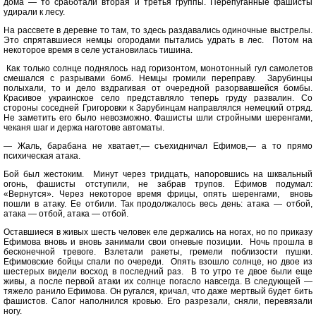
дома — то сработали вторая и третья группы. Перепуганные фашисты
удирали к лесу.
На рассвете в деревне то там, то здесь раздавались одиночные выстрелы.
Это спрятавшиеся немцы огородами пытались удрать в лес. Потом на
некоторое время в селе установилась тишина.
Как только солнце поднялось над горизонтом, монотонный гул самолетов
смешался с разрывами бомб. Немцы громили переправу. Зарубинцы
полыхали, то и дело вздрагивая от очередной разорвавшейся бомбы.
Красивое украинское село представляло теперь груду развалин. Со
стороны соседней Григоровки к Зарубинцам направлялся немецкий отряд.
Не заметить его было невозможно. Фашисты шли стройными шеренгами,
чеканя шаг и держа наготове автоматы.
— Жаль, барабана не хватает,— съехидничал Ефимов,— а то прямо
психическая атака.
Бой был жестоким. Минут через тридцать, напоровшись на шквальный
огонь, фашисты отступили, не забрав трупов. Ефимов подумал:
«Вернутся». Через некоторое время фрицы, опять шеренгами, вновь
пошли в атаку. Ее отбили. Так продолжалось весь день: атака — отбой,
атака — отбой, атака — отбой.
Оставшиеся в живых шесть человек еле держались на ногах, но по приказу
Ефимова вновь и вновь занимали свои огневые позиции. Ночь прошла в
бесконечной тревоге. Взлетали ракеты, гремели поблизости пушки.
Ефимовские бойцы спали по очереди. Опять взошло солнце, но двое из
шестерых видели восход в последний раз. В то утро те двое были еще
живы, а после первой атаки их солнце погасло навсегда. В следующей —
тяжело ранило Ефимова. Он ругался, кричал, что даже мертвый будет бить
фашистов. Сапог наполнился кровью. Его разрезали, сняли, перевязали
ногу.