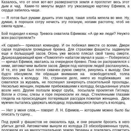
Казалось, что от огня вот-вот разверзнется земля и проглотит весь этот
дым и чад. Какие-то минуты видел эту ужасающую картину Ефимов, а
сердце забилось чаще.
— Я готов был руками душить этих гадов, такая злоба кипела во мне. Ну,
думаю, в порошок сотру нечисть эту поганую, ногами растопчу, чтоб не
ожила чудом...
Бой подходил к концу. Тревога охватила Ефимова: «А где же люди? Неужто
всех расстреляли?»
«К сараю!»— приказал командир. И он побежал вместе со всеми. Двери
сарая подпирали громадные бревна. Для страховки фашисты задвинули
еще и большущий засов. Огонь уже весело плясал свой танец смерти.
Душераздирающий крик «Помогите!» набатом звучал в ушах.— Поберегись!
— кричал Ефимов, хватаясь за очередное бревно. Пока он расправлялся с
ними, автоматчики выбили засов. Двери под напором людей распахнулись.
И те, кто уже был почти схвачен рукою смерти, ринулись к выходу. Они
будто обезумели. Не обращая внимания на освободителей, толпа
бросилась к колодцу. Но, странное дело, никто из подбежавших не
схватился за журавль, не поспешил зачерпнуть спасительной прохлады.
Несколько женщин, первыми прибежавшими к колодцу, бездыханные упали
возле него. Другие ползали вокруг сруба, посылали проклятия Гитлеру.
Вопли и стоны, слезы и горе перекосили их лица. Стеклянными глазами
глядела на происходящее потерявшая рассудок пожилая женщина. Двое
мужчин пытались удержать молодицу, порывавшуюся прыгнуть в колодец.
— Нет у меня слов,— говорит Л. Н. Ефимов,— которыми можно было бы
описать ту сцену...
Под рукой у фашистов не оказалось яда, и они решили бросить в него
убитых детей. Автоматчики вынули из колодца 23 обезображенных трупа,
положили их на многострадальную землю Украины и поклялись отомстить