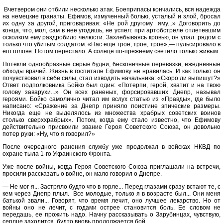
Вчетвером они отбили несколько атак. Боеприпасы кончались, вся надежда
на немецкие гранаты. Ефимов, измученный болью, усталый и злой, бросал
их одну за другой, приговаривая: «Не рой другому яму...» Договорить до
конца, что, мол, сам в нее угодишь, не успел: при артобстреле отлетевшим
осколком ему раздробило челюсти. Захлебываясь кровью, он упал рядом с
только что убитым солдатом. «Нас еще трое, трое, трое»,— пульсировало в
его голове. Потом перестало. А солнце по-прежнему светило только живым.
Потекли однообразные серые будни, бесконечные перевязки, ежедневные
обходы врачей. Жизнь в госпитале Ефимову не нравилась. И как только он
почувствовал в себе силы, стал изводить начальника: «Скоро ли выпишут?»
Ответ подполковника Бойко был один: «Потерпи, герой, хватит и на твою
голову заварухи...» Он всех раненых, форсировавших Днепр, называл
героями. Бойко самолично читал им вслух статью из «Правды», где было
написано: «Сражение за Днепр приняло поистине эпические размеры.
Никогда еще не выделялось из множества храбрых советских воинов
столько сверххрабрых». Потом, когда ему стало известно, что Ефимову
действительно присвоили звание Героя Советского Союза, он довольно
потер руки: «Ну, что я говорил?»
После очередного ранения службу уже продолжал в войсках НКВД по
охране тыла 1-го Украинского Фронта.
Уже после войны, когда Героя Советского Союза приглашали на встречи,
просили рассказать о войне, он мало говорил о Днепре.
— Не мог я... Застряло будто что в горле... Перед глазами сразу встают те, с
кем через Днепр плыл. Все молодые, только я в возрасте был... Они меня
батькой звали... Говорят, что время лечит, оно лучшее лекарство. Но от
войны оно не лечит, с годами острее становится боль. Ее словом не
передашь, ее прожить надо. Начну рассказывать о Зарубинцах, чувствую,
сердце заходится, будто вновь продолжается бой.