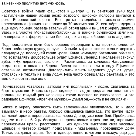
за невинно пролитую детскую кровь.
Советские войска гнали фашистов к Днепру. С 19 сентября 1943 года
наступление нашей армии резко возросло, широкой полосой двигался к
реке Воронежский фронт. Его третья гвардейская танковая армия
преследовала фашистов в полосе до 70 километров. 21 сентября, одержав
еще одну победу, разведывательный отряд армии вышел к берегу Днепра.
Здесь на участке Монастырек-Зарубинцы в районе букринской излучины
планировались форсирование Днепра, захват правобережных плацдармов.
Под прикрытием ночи было решено переправить на противоположный
берег небольшую группу, поручив ей выбить фашистов из села и держать
плацдарм до последней капли крови. Когда командир батальона объявил,
что возглавлять добровольцев будет Ефимов, Леонид Николаевич стиснул
зубы: «Ну, держитесь, сволочи... Расквитаюсь за колодец».Нагруженная
лодка тихо отошла от берега. Вслед за нею вошли в воду Ефимов и
остальные автоматчики. Договорились плыть недалеко друг от друга,
стараясь не терять из вида лодку. Река часто освещалась ракетами, и это
могло испортить все дело.
Почувствовав усталость, автоматчики подплывали к лодке, хватались за
борт, отдыхали. Несколько раз сидящие в лодке предлагали поменяться
ролями, но каждый раз желающих среди пловцов не оказывалось, и это
радовало Ефимова. «Крепкие мужики,— думал он,— хоть и не сибиряки».
Ближе к берегу опасность быть замеченными увеличилась. То и дело
взмывали в небо ракеты. Хорошо слышалась канонада, это другие части
танковой армии, переправившись через Днепр, уже вели бой. Пробираясь
задами в село, бойцы бесшумно перескакивали через плетни, короткими
перебежками брали расстояния. Без единого выстрела сняв часовых,
Ефимов и четверо солдат подкрались к указанному проводником дому.
Тотчас раздался взрыв. Почти одновременно взлетели в воздух еще два