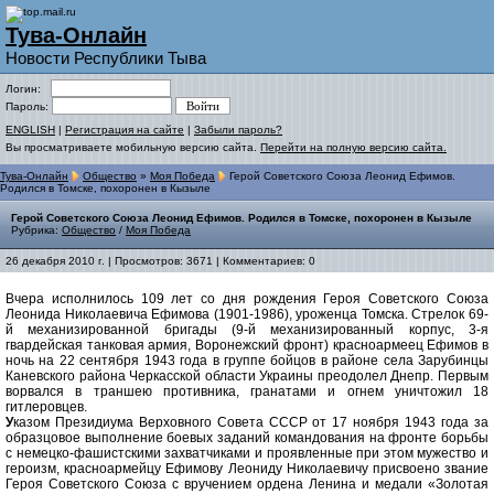
Тува-Онлайн
Новости Республики Тыва
Логин:
Пароль:
ENGLISH
|
Регистрация на сайте
|
Забыли пароль?
Вы просматриваете мобильную версию сайта.
Перейти на полную версию сайта.
Тува-Онлайн
Общество
»
Моя Победа
Герой Советского Союза Леонид Ефимов.
Родился в Томске, похоронен в Кызыле
Герой Советского Союза Леонид Ефимов. Родился в Томске, похоронен в Кызыле
Рубрика:
Общество
/
Моя Победа
26 декабря 2010 г. | Просмотров: 3671 | Комментариев: 0
Вчера исполнилось 109 лет со дня рождения Героя Советского Союза
Леонида Николаевича Ефимова (1901-1986), уроженца Томска. Стрелок 69-
й механизированной бригады (9-й механизированный корпус, 3-я
гвардейская танковая армия, Воронежский фронт) красноармеец Ефимов в
ночь на 22 сентября 1943 года в группе бойцов в районе села Зарубинцы
Каневского района Черкасской области Украины преодолел Днепр. Первым
ворвался в траншею противника, гранатами и огнем уничтожил 18
гитлеровцев.
У
казом Президиума Верховного Совета СССР от 17 ноября 1943 года за
образцовое выполнение боевых заданий командования на фронте борьбы
с немецко-фашистскими захватчиками и проявленные при этом мужество и
героизм, красноармейцу Ефимову Леониду Николаевичу присвоено звание
Героя Советского Союза с вручением ордена Ленина и медали «Золотая