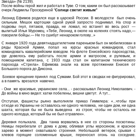
Звезда» (№ 2139).
После войны герой жил и работал в Туве. О том, каким он был рассказывает
очерк Людмилы Проскуриной "
Солнце светит живым"
Леонид Ефимов родился еще в царской России. В молодости был очень
сильным. Мешок картошки одной рукой запросто поднимал. На спор и
подковы гнул, пятаков, правда, не ломал, но встанет во весь рост —
вылитый Илья Муромец. «Тебе, Леонид, в окопе на коленях стоять надо,—
говорили бойцы.— Не то сшибут ненароком голову...»
С января 1920 года девятнадцатилетним пареньком был он мобилизован в
ряды Красной Армии, попал на курсы красных командиров, стал
командовать кавалерийским взводом. На флоте Енисейского пароходства,
где довелось ему работать после армии и матросом, и рулевым, и
помощником капитана, с 1933 года стал он капитаном технического
парохода «Стрела». Ефимова знали на всем протяжении Енисея от
Большого порога до Диксона.
Боевое крещение принял под Сумами. Бой этот в сводках не фигурировал,
а в память врезался навечно.
- Они же красивые, украинские села... - рассказывал Леонид Николаевич. -
До войны в кино видел: хатки побелены, вишни цветут. А тут...
Отступая, фашисты рьяно выполняли приказ Гиммлера: «...чтобы при
отходе из Украины не оставалось ни одного человека, ни один дом, ни одна
шахта, которая бы не была выведена из строя; чтобы не осталось ни
одного колодца, который бы не был отравлен».
Деревня полыхала. Два танка ворвались в нее со стороны поскотины.
Немцы перебегали от дома к дому, обливая углы керосином, и красное
зарево в момент охватывало строения. Небольшой ветерок, срывая с
хлевов горящие соломенные крыши, переносил огонь на соседние.