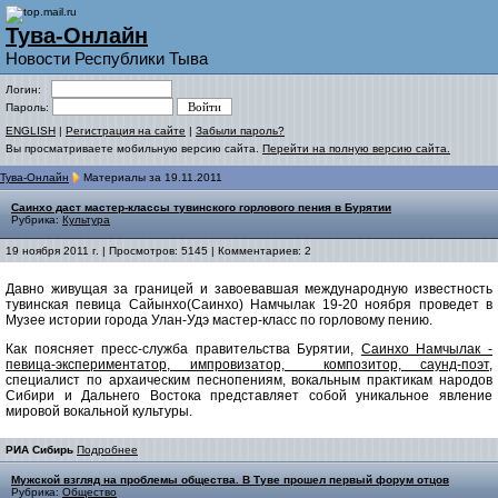
Тува-Онлайн
Новости Республики Тыва
Логин:
Пароль:
ENGLISH
|
Регистрация на сайте
|
Забыли пароль?
Вы просматриваете мобильную версию сайта.
Перейти на полную версию сайта.
Тува-Онлайн
Материалы за 19.11.2011
Саинхо даст мастер-классы тувинского горлового пения в Бурятии
Рубрика:
Культура
19 ноября 2011 г. | Просмотров: 5145 | Комментариев: 2
Давно живущая за границей и завоевавшая международную известность
тувинская певица Сайынхо(Саинхо) Намчылак 19-20 ноября проведет в
Музее истории города Улан-Удэ мастер-класс по горловому пению.
Как поясняет пресс-служба правительства Бурятии,
Саинхо Намчылак -
певица-экспериментатор, импровизатор, композитор, саунд-поэт,
специалист по архаическим песнопениям, вокальным практикам народов
Сибири и Дальнего Востока представляет собой уникальное явление
мировой вокальной культуры.
РИА Сибирь
Подробнее
Мужской взгляд на проблемы общества. В Туве прошел первый форум отцов
Рубрика:
Общество