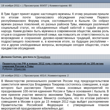
19 ноября 2011 г. | Просмотров: 60457 | Комментариев: 60
В Туве будет принят кодекс настоящего мужчины. К этому решению пришли
по итогам почти трехчасового обсуждения участники Первого
республиканского Форума отцов, состоявшегося в Кызыле.
Он собрал
мужчин разных поколений, из разных районов Тувы, имеющих различный
социальный статус, но объединенных общей заботой о судьбе родного
народа. Каким должен быть мужчина в современном обществе, какова роль
отцов в создании благополучной семьи, как повысить их ответственность за
возрождение и сохранение духовно-нравственных традиций, воспитание
подрастающего поколения и, в конечном итоге, за будущее республики –
эти и другие злободневные вопросы, волнующие сегодня общество, стали
предметом обсуждения.
Долаана Салчак, gov.tuva.ru
Подробнее
Правительство РФ в январе 2012 года утвердит план мероприятий по 100-летию
единения России и Тувы
Рубрика:
Общество
19 ноября 2011 г. | Просмотров: 4014 | Комментариев: 2
В Министерстве регионального развития России под председательством
заместителя министра Владимира Токарева состоялось совещание, в ходе
которого был рассмотрен Проект плана основных мероприятий по
празднованию 100-летия единения России и Тувы и основания г. Кызыла. В
нем приняли участие министр экономики Тувы Людмила Трусова и мэр
Кызыла Владислав Ховалыг. Министр сообщила, что по итогам рабочего
совещания в Москве в срок до 15 января 2012 года выйдет распоряжение
Правительства Российской Федерации с утвержденным планом
мероприятий празднования юбилейных дат.