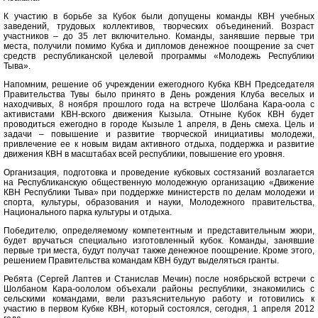
К участию в борьбе за Кубок были допущены команды КВН учебных
заведений, трудовых коллективов, творческих объединений. Возраст
участников – до 35 лет включительно. Команды, занявшие первые три
места, получили помимо Кубка и дипломов денежное поощрение за счет
средств республиканской целевой программы «Молодежь Республики
Тыва».
Напомним, решение об учреждении ежегодного Кубка КВН Председателя
Правительства Тувы было принято в День рождения Клуба веселых и
находчивых, 8 ноября прошлого года на встрече Шолбана Кара-оола с
активистами КВН-вского движения Кызыла. Отныне Кубок КВН будет
проводиться ежегодно в городе Кызыле 1 апреля, в День смеха. Цель и
задачи – повышение и развитие творческой инициативы молодежи,
привлечение ее к новым видам активного отдыха, поддержка и развитие
движения КВН в масштабах всей республики, повышение его уровня.
Организация, подготовка и проведение кубковых состязаний возлагается
на Республиканскую общественную молодежную организацию «Движение
КВН Республики Тыва» при поддержке министерств по делам молодежи и
спорта, культуры, образования и науки, Молодежного правительства,
Национального парка культуры и отдыха.
Победителю, определяемому компетентным и представительным жюри,
будет вручаться специально изготовленный кубок. Команды, занявшие
первые три места, будут получат также денежное поощрение. Кроме этого,
решением Правительства командам КВН будут выделяться гранты.
Ребята (Сергей Лаптев и Станислав Мечин) после ноябрьской встречи с
Шолбаном Кара-оололом объехали районы республики, знакомились с
сельскими командами, вели разъяснительную работу и готовились к
участию в первом Кубке КВН, который состоялся, сегодня, 1 апреля 2012