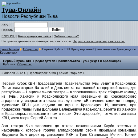
Тува-Онлайн
Новости Республики Тыва
Логин:
Пароль:
ENGLISH
|
Регистрация на сайте
|
Забыли пароль?
Вы просматриваете мобильную версию сайта.
Перейти на полную версию сайта.
Тува-Онлайн
Общество
Первый Кубок КВН Председателя Правительства Тувы уедет в
Красноярск
Первый Кубок КВН Председателя Правительства Тувы уедет в Красноярск
Рубрика:
Общество
2 апреля 2012 г. | Просмотров: 5356 | Комментариев: 1
Первый Кубок КВН Председателя Правительства Тувы уедет в Красноярск.
По итогам жарких баталий в День смеха на главной концертной площадке
республики – Национальном театре – в соревновании трех сборных команд
из Тувы, Хакасии и Красноярского края кэвээнщики из Красноярского
аграрного университета оказались лучшими. «В течение семи лет подряд
тувинские КВН-щики ездили на игры в Красноярск. И, наконец, при
поддержке главы Тувы Шолбана Валерьевича Кара-оола, ребята из Хакасии
и Красноярска приехали к нам в гости. Это здорово!», - отметил активист
КВН, член жюри Сергей Лаптев.
Зал театра был заполнен до отказа поклонниками Клуба веселых и
находчивых, которые горячо аплодировали своим любимым командам.
Ведущим был директор движения КВН в Туве Станислав Мечин. Тонкий