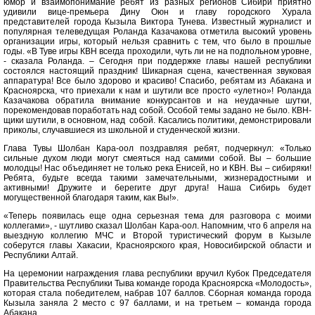
юмор и взаимопонимание ребят из разных регионов Сибири приятно
удивили вице-премьера Дину Оюн и главу городского Хурала
представителей города Кызыла Виктора Тунева. Известный журналист и
популярная телеведущая Роланда Казачакова отметила высокий уровень
организации игры, который нельзя сравнить с тем, что было в прошлые
годы. «В Туве игры КВН всегда проходили, чуть ли не на подпольном уровне,
- сказала Роланда. – Сегодня при поддержке главы нашей республики
состоялся настоящий праздник! Шикарная сцена, качественная звуковая
аппаратура! Все было здорово и красиво! Спасибо, ребятам из Абакана и
Красноярска, что приехали к нам и шутили все просто «улетно»! Роланда
Казачакова обратила внимание конкурсантов и на неудачные шутки,
порекомендовав поработать над собой. Особой темы задано не было. КВН-
щики шутили, в основном, над собой. Касались политики, демонстрировали
приколы, случавшиеся из школьной и студенческой жизни.
Глава Тувы Шолбан Кара-оол поздравляя ребят, подчеркнул: «Только
сильные духом люди могут смеяться над самими собой. Вы – большие
молодцы! Нас объединяет не только река Енисей, но и КВН. Вы – сибиряки!
Ребята, будьте всегда такими замечательными, жизнерадостными и
активными! Дружите и берегите друг друга! Наша Сибирь будет
могущественной благодаря таким, как Вы!».
«Теперь появилась еще одна серьезная тема для разговора с моими
коллегами», - шутливо сказал Шолбан Кара-оол. Напомним, что 6 апреля на
выездную коллегию МЧС и Второй туристический форум в Кызыле
соберутся главы Хакасии, Красноярского края, Новосибирской области и
Республики Алтай.
На церемонии награждения глава республики вручил Кубок Председателя
Правительства Республики Тыва команде города Красноярска «Молодость»,
которая стала победителем, набрав 107 баллов. Сборная команда города
Кызыла заняла 2 место с 97 баллами, и на третьем – команда города
Абакана.