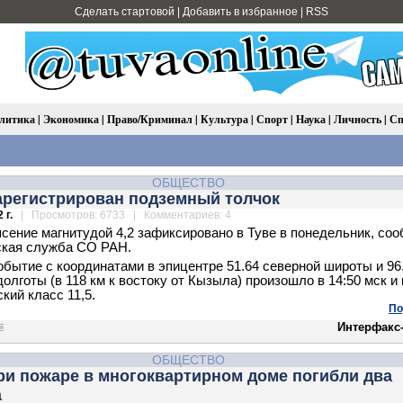
Сделать стартовой
|
Добавить в избранное
|
RSS
литика
|
Экономика
|
Право/Криминал
|
Культура
|
Спорт
|
Наука
|
Личность
|
Сп
ОБЩЕСТВО
зарегистрирован подземный толчок
 г.
| Просмотров: 6733 | Комментариев: 4
сение магнитудой 4,2 зафиксировано в Туве в понедельник, со
ская служба СО РАН.
бытие с координатами в эпицентре 51.64 северной широты и 96
долготы (в 118 км к востоку от Кызыла) произошло в 14:50 мск и
кий класс 11,5.
По
Интерфакс
ОБЩЕСТВО
ри пожаре в многоквартирном доме погибли два
а