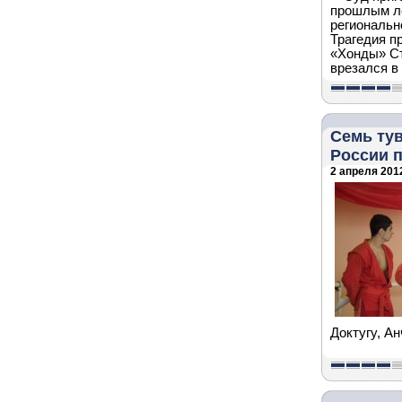
прошлым ле
региональн
Трагедия п
«Хонды» Ст
врезался в
Семь ту
России п
2 апреля 2012
Доктугу, А