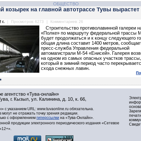
ОБЩЕСТВО
 козырек на главной автотрассе Тувы вырастет
 г.
| Просмотров: 6273 | Комментариев: 26
Строительство противолавинной галереи н
«Полке» по маршруту федеральной трассы 
будет продолжаться и к концу следующего го
общая длина составит 1400 метров, сообщае
пресс-служба Управления федеральной
автомагистрали М-54 «Енисей». Галерея воз
на одном из самых опасных участков трассы,
который в зимний период часто перекрываетс
схода снежных лавин.
По
е агентство «Тува-онлайн»
Элект
а, г. Кызыл, ул. Калинина, д. 10, к. 66,
инфор
основа
» с указанием URL: www.tuvaonline.ru обязательна.
Зарег
могут не отражать точку зрения редакции.
печат
лько с оформлением
гиперссылки
на «Тува-Онлайн».
комму
нной продукции электронного периодического издания «Сетевое
Свидет
«12+».