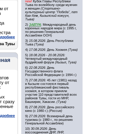
new!
Кубок Главы Республики
Тыва по волейболу среди мужчин
м от
и женщин
(Спортивно-
культурный центр "Победа", пгт
в
Каа-Хем, Кызылский кожуун,
Тыва)
да
2)
ЗАВТРА
:
Международный день
коренных народов мира (с 1995 г,
по решению Генеральной
естра
Ассамблеи ООН)
дробнее
3)
15.08.2026:
День Республики
ва Тувы
Тыва
(Тува)
4)
17.08.2026:
День Хоомея
(Тува)
5)
18.08.2026 - 20.08.2026:
Четвертый международный
нная
буддийский форум
(Кызыл, Тува)
6)
22.08.2026:
День
Государственного флага
Российской Федерации (с 1994 г.)
атов
7)
27.08.2026:
45 лет (1981) назад
ту от
в Кызыле состоялся первый
с
республиканский фестиваль
хоомея, в котором приняли
участие 110 представителей всех
вых
районов Тувы, гости из МНР,
т сразу
Башкирии, Хакасии.
(Тува)
менные
8)
27.08.2026:
День российского
кино (с 1980 г.)
(Россия)
дробнее
9)
27.09.2026:
Всемирный день
туризма (с 1980 г., по решению
Генеральной Ассамблеи)
10)
30.09.2026:
День
воссоединения ДНР, ЛНР,