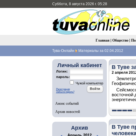
Суббота, 8 августа 2026 г. 05:28
Главная
|
Общество
|
По
Тува-Онлайн
Материалы за 02.04.2012
Личный кабинет
В Туве 
Логин:
2 апреля 2012
пароль:
Землетря
Геофизиче
Чужой компьютер
Сейсмосо
Регистрация
Забыли пароль?
восточной 
энергетичес
Анонс событий
Архив новостей
В Туве п
Архив
человек
Апрель 2012
«
»