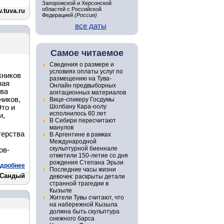
Запорожской и Херсонской
областей с Российской
.tuva.ru
Федерацией
(Россия)
все даты
Самое читаемое
Сведения о размере и
условиях оплаты услуг по
кников
размещению на Тува-
ная
Онлайн предвыборных
тва
агитационных материалов
ников,
Вице-спикеру Госдумы
Шолбану Кара-оолу
Это и
исполнилось 60 лет
и,
В Сибири пересчитают
манулов
терства
В Аргентине в рамках
Международной
скульптурной биеннале
ов-
отметили 150-летие со дня
рождения Степана Эрьзи
дробнее
Последние часы жизни
 Сандый
девочек: раскрыты детали
странной трагедии в
Кызыле
Жители Тувы считают, что
на набережной Кызыла
должна быть скульптура
снежного барса