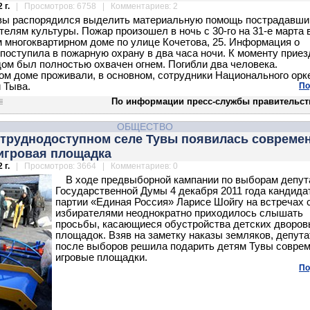
 г.
| Просмотров: 6758 | Комментариев: 2
вы распорядился выделить материальную помощь пострадавши
телям культуры. Пожар произошел в ночь с 30-го на 31-е марта 
 многоквартирном доме по улице Кочетова, 25. Информация о
 поступила в пожарную охрану в два часа ночи. К моменту приез
ом был полностью охвачен огнем. Погибли два человека.
ом доме проживали, в основном, сотрудники Национального орк
 Тыва.
По
По информации пресс-службы правительст
ОБЩЕСТВО
 труднодоступном селе Тувы появилась совреме
 игровая площадка
 г.
| Просмотров: 3664 | Комментариев: 0
В ходе предвыборной кампании по выборам депут
Государственной Думы 4 декабря 2011 года кандида
партии «Единая Россия» Ларисе Шойгу на встречах 
избирателями неоднократно приходилось слышать
просьбы, касающиеся обустройства детских дворо
площадок. Взяв на заметку наказы земляков, депута
после выборов решила подарить детям Тувы совре
игровые площадки.
По