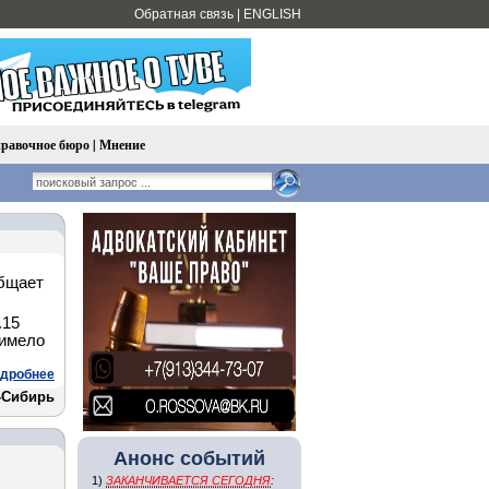
Обратная связь
|
ENGLISH
равочное бюро
|
Мнение
общает
.15
 имело
дробнее
-Сибирь
Анонс событий
1)
ЗАКАНЧИВАЕТСЯ СЕГОДНЯ
: