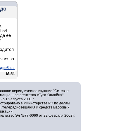
 до
а
М-54
да ее
т
водится
я из-за
дробнее
М-54
ронное периодическое издание "Сетевое
мационное агентство «Тува-Онлайн»"
но 15 августа 2001 г.
истрировано в Министерстве РФ по делам
и, телерадиовещания и средств массовых
никаций.
ельство Эл №77-6060 от 22 февраля 2002 г.