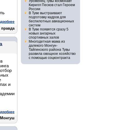
Уроженец Тувы космонавт
Кирилл Песков стал Героем
России
ель
В Туве выстраивают
подготовку кадров для
беспилотных авиационных
дробнее
систем
 правда
В Туве появятся сразу 5
новых ангарных
спортивных залов
Многодетная мама из
а
далекого Монгун-
Тайгинского района Тувы
развила овощное хозяйство
с помощью соцконтракта
 в
инга
 отбор
ьных
е
пах и
кадемии
дробнее
 Монгуш