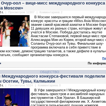
 Очур-оол – вице-мисс международного конкурса
ia Moscow»
 г.
| Просмотров: 12307 | Комментариев: 2
В Москве завершился первый международ
конкурс красоты и грации «Miss Asia Moscow»
звание самой красивой азиатки в Москве бор
11 девушек из разных стран, которые живут 
учатся в Москве. Победа досталась якутке
Анастасии Степановой, первой вице-мисс пр
Александра Мин из Кореи, второй вице-мисс 
Солангы Очур-оол из Тувы. Финальная шоу-
программа включала в себя приветствие в
ом костюме, демонстрацию талантов, а также дефиле в купальн
латьях, сообщают организаторы конкурса.
По
По информ
ОБЩЕСТВО
и Международного конкурса-фестиваля поделили
ы Осетии, Тувы, Калмыкии
 г.
| Просмотров: 5324 | Комментариев: 0
В Уфе завершился I Международный конку
фестиваль оркестров и ансамблей народных
инструментов «Зов Урала». В Башкирской
государственной филармонии им. Х. Ахметов
состоялся гала-концерт лучших номеров.