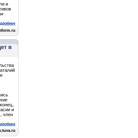
ли и
тивов
и-
дробнее
nform.ru
ет в
льства
баталий
ке
лись
ские
конец,
асии и
, член
дробнее
.tuva.ru