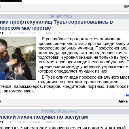
gov
ОБЩЕСТВО
ики профтехучилищ Тувы соревновались в
херском мастерстве
 г.
| Просмотров: 5512 | Комментариев: 0
В республике
продолжается олимпиада
профессионального мастерства среди выпус
профессиональных училищ. Профессиональ
олимпиада предполагает определение качес
подготовки и уровня знаний не только выпуск
но и мастеров производственного обучения. 
соревнование между учебными учреждениям
которое определяет лучших из них.
В Туве олимпиада профессионального мас
традиционно проходит среди сварщиков,
теров, парикмахеров, поваров, кондитеров, портных, тракторист
, автомехаников.
По
Анна
ПРАВО/КРИМИНАЛ
пский лихач получил по заслугам
 г.
| Просмотров: 5949 | Комментариев: 1
оворил к четырем годам колонии-поселения водителя, который