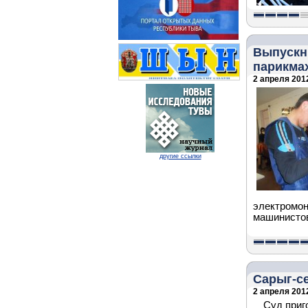
Выпускн
парикма
2 апреля 2012
другие ссылки
электромон
машинистов
Сарыг-се
2 апреля 2012
Суд приг