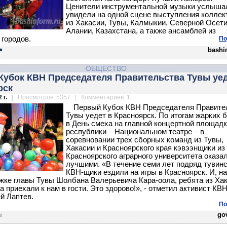
Ценители инструментальной музыки услыша
увидели на одной сцене выступления коллек
из Хакасии, Тувы, Калмыкии, Северной Осети
Алании, Казахстана, а также ансамблей из
 городов.
По
bashi
ОБЩЕСТВО
Кубок КВН Председателя Правительства Тувы уед
рск
 г.
| Просмотров: 5357 | Комментариев: 1
Первый Кубок КВН Председателя Правите
Тувы уедет в Красноярск. По итогам жарких 
в День смеха на главной концертной площад
республики – Национальном театре – в
соревновании трех сборных команд из Тувы,
Хакасии и Красноярского края кэвээнщики из
Красноярского аграрного университета оказа
лучшими. «В течение семи лет подряд тувин
КВН-щики ездили на игры в Красноярск. И, на
жке главы Тувы Шолбана Валерьевича Кара-оола, ребята из Хак
 приехали к нам в гости. Это здорово!», - отметил активист КВН
й Лаптев.
По
gov