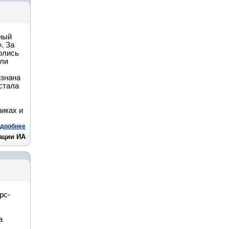
ный
. За
олись
или
изнана
стала
иках и
дробнее
ации ИА
рс-
а