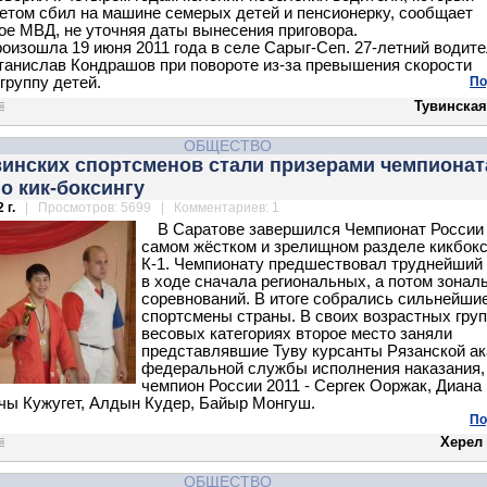
том сбил на машине семерых детей и пенсионерку, сообщает
ое МВД, не уточняя даты вынесения приговора.
роизошла 19 июня 2011 года в селе Сарыг-Сеп. 27-летний водит
анислав Кондрашов при повороте из-за превышения скорости
 группу детей.
По
Тувинская
ОБЩЕСТВО
винских спортсменов стали призерами чемпионат
о кик-боксингу
 г.
| Просмотров: 5699 | Комментариев: 1
В Саратове завершился Чемпионат России
самом жёстком и зрелищном разделе кикбокс
К-1. Чемпионату предшествовал труднейший
в ходе сначала региональных, а потом зонал
соревнований. В итоге собрались сильнейши
спортсмены страны. В своих возрастных груп
весовых категориях второе место заняли
представлявшие Туву курсанты Рязанской а
федеральной службы исполнения наказания,
чемпион России 2011 - Сергек Ооржак, Диана
нчы Кужугет, Алдын Кудер, Байыр Монгуш.
По
Херел
ОБЩЕСТВО