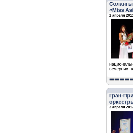
Солангы
«Miss As
2 апреля 2012
национальн
вечерних п
Гран-Пр
оркестр
2 апреля 2012