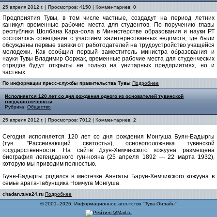
25 апреля 2012 г. | Просмотров: 4150 | Комментариев: 0
Предприятия Тувы, в том числе частные, создадут на период летних
каникул временные рабочие места для студентов.
По поручению главы
республики Шолбана Кара-оола в Министерстве образования и науки РТ
состоялось совещание с участием заинтересованных ведомств, где были
обсуждены первые заявки от работодателей на трудоустройство учащейся
молодежи. Как сообщил первый заместитель министра образования и
науки Тувы Владимир Ооржак, временные рабочие места для студенческих
отрядов будут открыты не только на унитарных предприятиях, но и
частных.
По информации пресс-службы правительства Тувы
Подробнее
Исполняется 120 лет со дня рождения одного из основателей тувинской
государственности
Рубрика:
Общество
25 апреля 2012 г. | Просмотров: 7012 | Комментариев: 2
Сегодня исполняется 120 лет со дня рождения Монгуша Буян-Бадыргы
(тув. "Рассеивающий святость»), основоположника тувинской
государственности. На сайте Дзун-Хемчикского кожууна размещена
биография легендарного гун-нояна (25 апреля 1892 — 22 марта 1932),
которую мы приводим полностью.
Буян-Бадыргы родился в местечке Аянгаты Барун-Хемчикского кожууна в
семье арата-табунщика Номчуга Монгуша.
chadan.tuva24.ru
Подробнее
© 2001–2026, Информационное агентство "Тува-Онлайн"