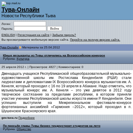
Тува-Онлайн
Новости Республики Тыва
Логин:
Пароль:
ENGLISH
|
Регистрация на сайте
|
Забыли пароль?
Вы просматриваете мобильную версию сайта.
Перейти на полную версию сайта.
Тува-Онлайн
Материалы за 25.04.2012
Юные музыканты из Тувы отличились на Всероссийском конкурсе
Рубрика:
Культура
25 апреля 2012 г. | Просмотров: 4827 | Комментариев: 0
Двенадцать учащихся Республиканской общеобразовательной музыкально-
художественной школы им. Ростислава Кенденбиля (РШИ) стали
лауреатами и дипломантами IX Всероссийского конкурса музыкантов им. А.
Кенеля, который проходил с 16 по 19 апреля в Абакане.
Надо отметить, что
музыкальный конкурс им. А. Кенеля – это уже девятое в 2012 году
творческое состязание за пределами республики, в котором приняли
участие ученики Республиканской школы искусств имени Р. Кенденбиля. Они
успешно выступили на Межрегиональном фестивале-конкурсе
фортепианных ансамблей «Гармония –2012», который проходил в п.
Шушенское Красноярского края.
gov.tuva.ru
Подробнее
По просьбе главы Тувы бизнес трудоустроит студентов на лето
Рубрика:
Общество