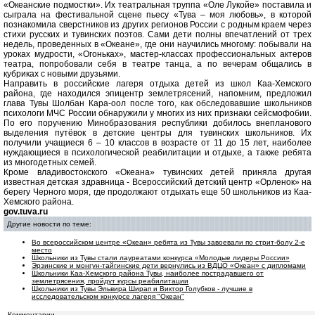
«Океанские подмостки». Их театральная труппа «Оле Лукойе» поставила и
сыграла на фестивальной сцене пьесу «Тува – моя любовь», в которой
познакомила сверстников из других регионов России с родным краем через
стихи русских и тувинских поэтов. Сами дети полны впечатлений от трех
недель, проведенных в «Океане», где они научились многому: побывали на
уроках мудрости, «Огоньках», мастер-классах профессиональных актеров
театра, попробовали себя в театре танца, а по вечерам общались в
кубриках с новыми друзьями.
Направить в российские лагеря отдыха детей из школ Каа-Хемского
района, где находился эпицентр землетрясений, напомним, предложил
глава Тувы Шолбан Кара-оол после того, как обследовавшие школьников
психологи МЧС России обнаружили у многих из них признаки сейсмофобии.
По его поручению Минобразования республики добилось внепланового
выделения путёвок в детские центры для тувинских школьников. Их
получили учащиеся 6 – 10 классов в возрасте от 11 до 15 лет, наиболее
нуждающиеся в психологической реабилитации и отдыхе, а также ребята
из многодетных семей.
Кроме владивостокского «Океана» тувинских детей приняла другая
известная детская здравница - Всероссийский детский центр «Орленок» на
берегу Черного моря, где продолжают отдыхать еще 50 школьников из Каа-
Хемского района.
gov.tuva.ru
Другие новости по теме:
Во всероссийском центре «Океан» ребята из Тувы завоевали по стрит-болу 2-е
место
Школьники из Тувы стали лауреатами конкурса «Молодые лидеры России»
Эрзинские и монгун-тайгинские дети вернулись из ВДЦО «Океан» с дипломами
Школьники Каа-Хемского района Тувы, наиболее пострадавшего от
землетрясения, пройдут курсы реабилитации
Школьники из Тувы Эльвира Ширап и Виктор Голубков - лучшие в
исследовательском конкурсе лагеря "Океан"
Комментарии