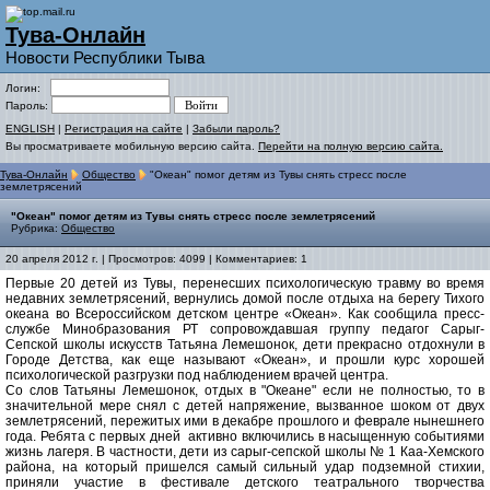
Тува-Онлайн
Новости Республики Тыва
Логин:
Пароль:
ENGLISH
|
Регистрация на сайте
|
Забыли пароль?
Вы просматриваете мобильную версию сайта.
Перейти на полную версию сайта.
Тува-Онлайн
Общество
"Океан" помог детям из Тувы снять стресс после
землетрясений
"Океан" помог детям из Тувы снять стресс после землетрясений
Рубрика:
Общество
20 апреля 2012 г. | Просмотров: 4099 | Комментариев: 1
Первые 20 детей из Тувы, перенесших психологическую травму во время
недавних землетрясений, вернулись домой после отдыха на берегу Тихого
океана во Всероссийском детском центре «Океан». Как сообщила пресс-
службе Минобразования РТ сопровождавшая группу педагог Сарыг-
Сепской школы искусств Татьяна Лемешонок, дети прекрасно отдохнули в
Городе Детства, как еще называют «Океан», и прошли курс хорошей
психологической разгрузки под наблюдением врачей центра.
Со слов Татьяны Лемешонок, отдых в "Океане" если не полностью, то в
значительной мере снял с детей напряжение, вызванное шоком от двух
землетрясений, пережитых ими в декабре прошлого и феврале нынешнего
года. Ребята с первых дней активно включились в насыщенную событиями
жизнь лагеря. В частности, дети из сарыг-сепской школы № 1 Каа-Хемского
района, на который пришелся самый сильный удар подземной стихии,
приняли участие в фестивале детского театрального творчества