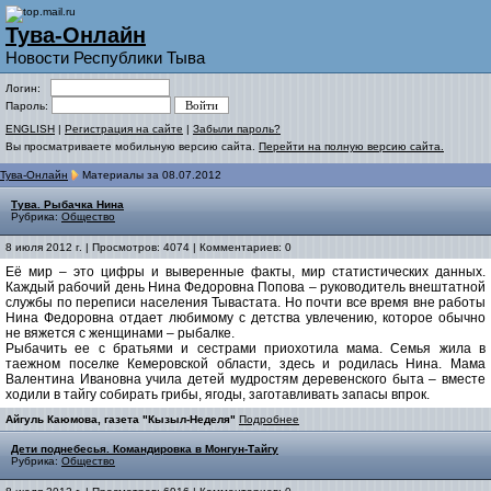
Тува-Онлайн
Новости Республики Тыва
Логин:
Пароль:
ENGLISH
|
Регистрация на сайте
|
Забыли пароль?
Вы просматриваете мобильную версию сайта.
Перейти на полную версию сайта.
Тува-Онлайн
Материалы за 08.07.2012
Тува. Рыбачка Нина
Рубрика:
Общество
8 июля 2012 г. | Просмотров: 4074 | Комментариев: 0
Её мир – это цифры и выверенные факты, мир статистических данных.
Каждый рабочий день Нина Федоровна Попова – руководитель внештатной
службы по переписи населения Тывастата. Но почти все время вне работы
Нина Федоровна отдает любимому с детства увлечению, которое обычно
не вяжется с женщинами – рыбалке.
Рыбачить ее с братьями и сестрами приохотила мама. Семья жила в
таежном поселке Кемеровской области, здесь и родилась Нина. Мама
Валентина Ивановна учила детей мудростям деревенского быта – вместе
ходили в тайгу собирать грибы, ягоды, заготавливать запасы впрок.
Айгуль Каюмова, газета "Кызыл-Неделя"
Подробнее
Дети поднебесья. Командировка в Монгун-Тайгу
Рубрика:
Общество