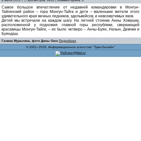
8 июля 2012 г. | Просмотров: 6916 | Комментариев: 0
Самое большое впечатление от недавней командировки в Монгун-
Тайгинский район – гора Монгун-Тайга и дети – маленькие жители этого
удивительного края вечных ледников, эдельвейсов, и невозмутимых яков.
Детей мы встречали на каждом шагу. На летней стоянке Анны Хомушку,
расположенной у подножия главной горы республики, сверкающей
красавицы Монгун-Тайги, – их было четверо – Анчы-Буян, Начын, Демчик и
Буяндаш.
Галина Мурыгина, фото Дины Оюн
Подробнее
© 2001–2026, Информационное агентство "Тува-Онлайн"