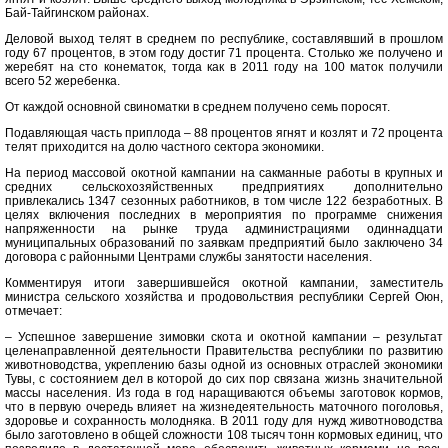
Бай-Тайгинском районах.
Деловой выход телят в среднем по республике, составлявший в прошлом
году 67 процентов, в этом году достиг 71 процента. Столько же получено и
жеребят на сто конематок, тогда как в 2011 году на 100 маток получили
всего 52 жеребенка.
От каждой основной свиноматки в среднем получено семь поросят.
Подавляющая часть приплода – 88 процентов ягнят и козлят и 72 процента
телят приходится на долю частного сектора экономики.
На период массовой окотной кампании на сакманные работы в крупных и
средних сельскохозяйственных предприятиях дополнительно
привлекались 1347 сезонных работников, в том числе 122 безработных. В
целях включения последних в мероприятия по программе снижения
напряженности на рынке труда администрациями одиннадцати
муниципальных образований по заявкам предприятий было заключено 34
договора с районными Центрами службы занятости населения.
Комментируя итоги завершившейся окотной кампании, заместитель
министра сельского хозяйства и продовольствия республики Сергей Оюн,
отмечает:
– Успешное завершение зимовки скота и окотной кампании – результат
целенаправленной деятельности Правительства республики по развитию
животноводства, укреплению базы одной из основных отраслей экономики
Тувы, с состоянием дел в которой до сих пор связана жизнь значительной
массы населения. Из года в год наращиваются объемы заготовок кормов,
что в первую очередь влияет на жизнедеятельность маточного поголовья,
здоровье и сохранность молодняка. В 2011 году для нужд животноводства
было заготовлено в общей сложности 108 тысяч тонн кормовых единиц, что