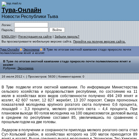
Тува-Онлайн
Новости Республики Тыва
Логин:
Пароль:
ENGLISH
|
Регистрация на сайте
|
Забыли пароль?
Вы просматриваете мобильную версию сайта.
Перейти на полную версию сайта.
Тува-Онлайн
Экономика
В Туве по итогам окотной кампании стадо приросло почти
полмиллионом ягнят и козлят
В Туве по итогам окотной кампании стадо приросло почти полмиллионом ягнят и
козлят
Рубрика:
Экономика
16 июля 2012 г. | Просмотров: 5630 | Комментариев: 0
В Туве подвели итоги окотной кампании. По информации Министерства
сельского хозяйства и продовольствия республики, по состоянию на 11
июля в хозяйствах всех видов собственности получено 494 249 ягнят и
козлят, 42 607 телят, 12 827 жеребят, 13 207 поросят. Сверх прогнозных
показателей молодняка крупного рогатого скота получено 0,6 процента,
лошадей – 3,3 процента, мелкого рогатого скота – 4,4 процента. При
плановом выходе 80 голов молодняка на 100 овцекозоматок деловой выход
в среднем по республике составил 85, увеличившись по сравнению с
прошлым годом на две головы.
Лидером в получении и сохранности приплода мелкого рогатого скота стал
Сут-Хольский район, в хозяйствах которого на 100 маток приходится 89
ягнят и козлят. Выше среднего выход молодняка в Эрзинском, Тес-Хемском,