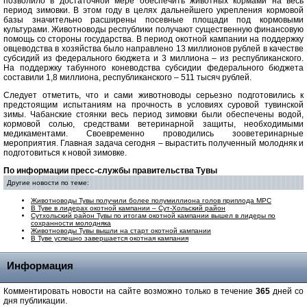
позволило в достаточной мере обеспечить животных кормами на весь
период зимовки. В этом году в целях дальнейшего укрепления кормовой
базы значительно расширены посевные площади под кормовыми
культурами. Животноводы республики получают существенную финансовую
помощь со стороны государства. В период окотной кампании на поддержку
овцеводства в хозяйства было направлено 13 миллионов рублей в качестве
субсидий из федерального бюджета и 3 миллиона – из республиканского.
На поддержку табунного коневодства субсидии федерального бюджета
составили 1,8 миллиона, республиканского – 511 тысяч рублей.
Следует отметить, что и сами животноводы серьезно подготовились к
предстоящим испытаниям на прочность в условиях суровой тувинской
зимы. Чабанские стоянки весь период зимовки были обеспечены водой,
кормовой солью, средствами ветеринарной защиты, необходимыми
медикаментами. Своевременно проводились зооветеринарные
мероприятия. Главная задача сегодня – вырастить полученный молодняк и
подготовиться к новой зимовке.
По информации пресс-службы правительства Тувы
Другие новости по теме:
Животноводы Тувы получили более полумиллиона голов приплода МРС
В Туве в лидерах окотной кампании – Сут-Хольский район
Сутхольский район Тувы по итогам окотной кампании вышел в лидеры по
сохранности молодняка
Животноводы Тувы вышли на старт окотной кампании
В Туве успешно завершается окотная кампания
Информация
Комментировать новости на сайте возможно только в течение
365
дней со
дня публикации.