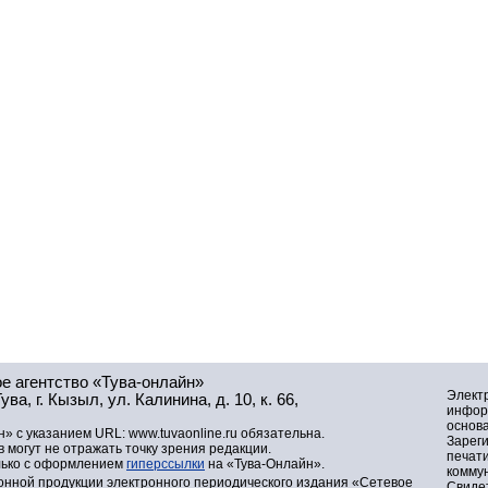
е агентство «Тува-онлайн»
Элект
а, г. Кызыл, ул. Калинина, д. 10, к. 66,
инфор
основа
» с указанием URL: www.tuvaonline.ru обязательна.
Зарег
могут не отражать точку зрения редакции.
печат
лько с оформлением
гиперссылки
на «Тува-Онлайн».
комму
нной продукции электронного периодического издания «Сетевое
Свидет