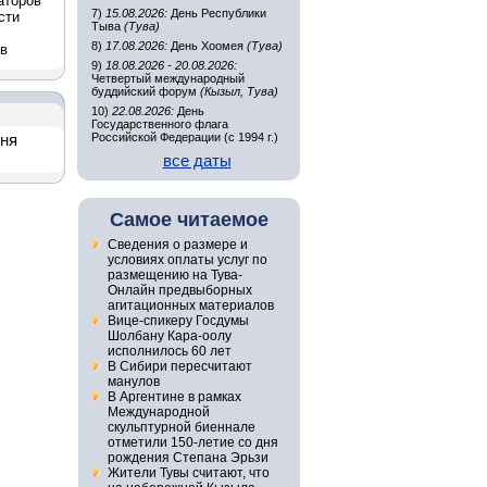
аторов
7)
15.08.2026:
День Республики
сти
Тыва
(Тува)
8)
17.08.2026:
День Хоомея
(Тува)
ов
9)
18.08.2026 - 20.08.2026:
Четвертый международный
буддийский форум
(Кызыл, Тува)
10)
22.08.2026:
День
Государственного флага
Российской Федерации (с 1994 г.)
дня
все даты
Самое читаемое
Сведения о размере и
условиях оплаты услуг по
размещению на Тува-
Онлайн предвыборных
агитационных материалов
Вице-спикеру Госдумы
Шолбану Кара-оолу
исполнилось 60 лет
В Сибири пересчитают
манулов
В Аргентине в рамках
Международной
скульптурной биеннале
отметили 150-летие со дня
рождения Степана Эрьзи
Жители Тувы считают, что