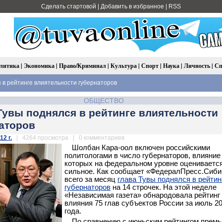
Сделать стартовой
|
Добавить в избранное
|
RSS
литика
|
Экономика
|
Право/Криминал
|
Культура
|
Спорт
|
Наука
|
Личность
|
Сп
 в рейтинге влиятельности губернаторов
ОБЩЕСТВО
Тувы поднялся в рейтинге влиятельности
аторов
12 г.
| 4264 просмотра | 0 комментариев
Шолбан Кара-оол включен российскими
политологами в число губернаторов, влияние
которых на федеральном уровне оценивается
сильное. Как сообщает «ФедералПресс.Сиби
всего за месяц
глава Тувы поднялся в рейтин
губернаторов
на 14 строчек. На этой неделе
«Независимая газета» обнародовала рейтинг
влияния 75 глав субъектов России за июль 2
года.
По сравнению с июньским рейтингом премь