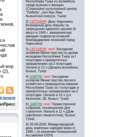
Республики Тыва по волейболу
среди мужчин и женщин
(Спортивно-культурный центр
з
"Победа", пгт Каа-Хем,
 в
Кызылский кожуун, Тыва)
а-
2)
СЕГОДНЯ
:
День Хиросимы.
гионов.
Всемирный день борьбы за
запрещение ядерного оружия (6
августа 1945 г. американская
авиация подвергла атомной
тся
бомбардировке японский город
Хиросима)
ячеслав
3)
СЕГОДНЯ
:
new!
Заседание
кий
коллегии Министерства по делам
анде
молодежи Республики Тыва за I
полугодие и приоритетных
направлениях на 2 полугодие.
ый мэр
Начало в 12 ч
(Дворец молодежи,
 (2),
Кызыл, Тува)
го
4)
ЗАВТРА
:
new!
Заседание
коллегии Министерства лесного
хозяйства и природопользования
Республики Тыва за I полугодие и
приоритетных направлениях на 2
полугодие. Начало в 10 ч
(ул.
я печати
Калинина, 2Б, Кызыл, Тува)
алПресс
5)
ЗАВТРА
:
new!
Торжественное
собрание, посвященное Дня
строителя. Начало в 11 ч
(Дом
народного творчества, Кызыл,
Тува)
6)
09.08.2026:
Международный
день коренных народов мира (с
1995 г, по решению Генеральной
Ассамблеи ООН)