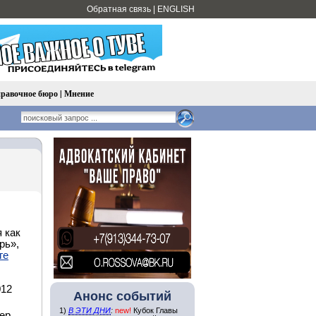
Обратная связь
|
ENGLISH
равочное бюро
|
Мнение
 как
рь»,
ге
012
Анонс событий
1)
В ЭТИ ДНИ
:
new!
Кубок Главы
ер