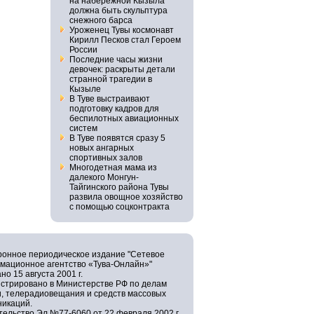
на набережной Кызыла
должна быть скульптура
снежного барса
Уроженец Тувы космонавт
Кирилл Песков стал Героем
России
Последние часы жизни
девочек: раскрыты детали
странной трагедии в
Кызыле
В Туве выстраивают
подготовку кадров для
беспилотных авиационных
систем
В Туве появятся сразу 5
новых ангарных
спортивных залов
Многодетная мама из
далекого Монгун-
Тайгинского района Тувы
развила овощное хозяйство
с помощью соцконтракта
ронное периодическое издание "Сетевое
мационное агентство «Тува-Онлайн»"
но 15 августа 2001 г.
истрировано в Министерстве РФ по делам
и, телерадиовещания и средств массовых
никаций.
ельство Эл №77-6060 от 22 февраля 2002 г.