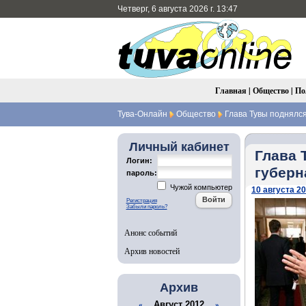
Четверг, 6 августа 2026 г. 13:47
Главная
|
Общество
|
По
Тува-Онлайн
Общество
Глава Тувы поднялся
Личный кабинет
Глава 
Логин:
губерн
пароль:
Чужой компьютер
10 августа 20
Регистрация
Забыли пароль?
Анонс событий
Архив новостей
Архив
Август 2012
«
»