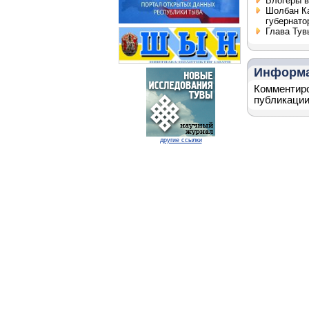
Блогеры в
Шолбан Ка
губернато
Глава Тув
Информ
Комментиро
публикации
другие ссылки