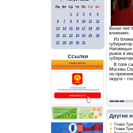
Пн
Вт
Ср
Чт
Пт
Сб
Вс
1
2
3
4
5
6
7
8
9
10
11
12
Выше нее п
13
14
15
16
17
18
19
влияния».
20
21
22
23
24
25
26
Из ближа
27
28
29
30
31
губернатор
Наговицын 
рывок в июл
Ссылки
губернатор
В топе с
Москвы Сер
по-прежнем
округа – г
Другие н
Глава Тув
Глава Тув