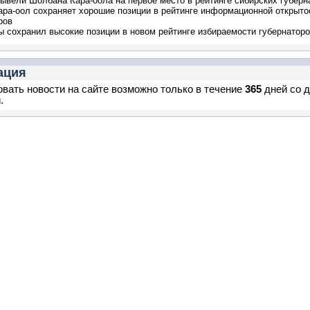
ывели Шолбана Кара-оола на первое место в рейтинге сибирских губерн
ра-оол сохраняет хорошие позиции в рейтинге информационной открыто
ров
ы сохранил высокие позиции в новом рейтинге избираемости губернатор
ация
вать новости на сайте возможно только в течение
365
дней со 
.