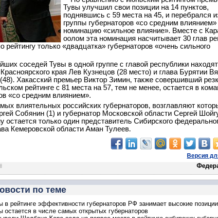
Тувы улучшил свои позиции на 14 пунктов,
поднявшись с 59 места на 45, и перебрался и
группы губернаторов «со средним влиянием»
номинацию «сильное влияние». Вместе с Кар
оолом эта номинация насчитывает 30 глав ре
о рейтингу только «двадцатка» губернаторов «очень сильного
йших соседей Тувы в одной группе с главой республики находя
 Красноярского края Лев Кузнецов (28 место) и глава Бурятии В
(48). Хакасский премьер Виктор Зимин, также совершивший рез
ьском рейтинге с 81 места на 57, тем не менее, остается в ком
ов «со средним влиянием».
амых влиятельных российских губернаторов, возглавляют котор
гей Собянин (1) и губернатор Московской области Сергей Шойгу
у остается только один представитель Сибирского федерально
лава Кемеровской области Аман Тулеев.
Версия дл
Федер
овости по теме
ы в рейтинге эффективности губернаторов РФ занимает высокие позиции
ы остается в числе самых открытых губернаторов