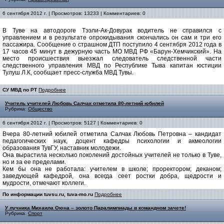
6 сентября 2012 г. | Просмотров: 13233 | Комментариев: 0
В Туве на автодороге Тээли-Ак-Довурак водитель не справился с
управлением и в результате опрокидывания скончались он сам и три его
пассажира. Сообщение о страшном ДТП поступило 4 сентября 2012 года в
17 часов 45 минут в дежурную часть МО МВД РФ «Барун-Хемчикский». На
место происшествия выезжал следователь следственной части
следственного управления МВД по Республике Тыва капитан юстиции
Тулуш Л.К, сообщает пресс-служба МВД Тувы.
СУ МВД по РТ
Подробнее
Учитель учителей Любовь Салчак отметила 80-летний юбилей
Рубрика:
Общество
6 сентября 2012 г. | Просмотров: 5127 | Комментариев: 0
Вчера 80-летний юбилей отметила Салчак Любовь Петровна – кандидат
педагогических наук, доцент кафедры психологии и акмеологии
образования ТувГУ, наставник молодежи.
Она вырастила несколько поколений достойных учителей не только в Туве,
но и за ее пределами.
Кем бы она не работала: учителем в школе; проректором; деканом;
заведующей кафедрой, она всегда сеет ростки добра, щедрости и
мудрости, отмечают коллеги.
По информации tuvsu.ru, tuva-mo.ru
Подробнее
У лучника Михаила Оюна – золото Паралимпиады в командном зачете!
Рубрика:
Спорт