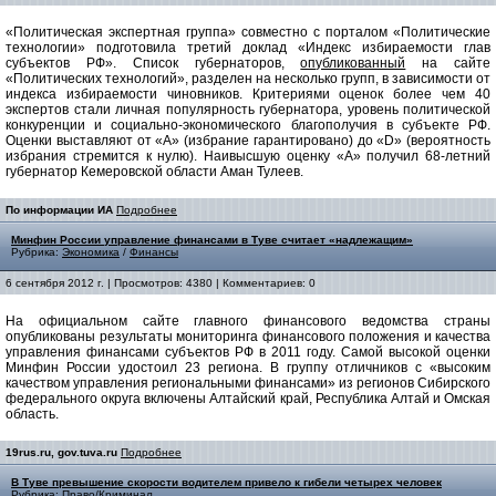
«Политическая экспертная группа» совместно с порталом «Политические
технологии» подготовила третий доклад «Индекс избираемости глав
субъектов РФ». Список губернаторов,
опубликованный
на сайте
«Политических технологий», разделен на несколько групп, в зависимости от
индекса избираемости чиновников. Критериями оценок более чем 40
экспертов стали личная популярность губернатора, уровень политической
конкуренции и социально-экономического благополучия в субъекте РФ.
Оценки выставляют от «А» (избрание гарантировано) до «D» (вероятность
избрания стремится к нулю). Наивысшую оценку «А» получил 68-летний
губернатор Кемеровской области Аман Тулеев.
По информации ИА
Подробнее
Минфин России управление финансами в Туве считает «надлежащим»
Рубрика:
Экономика
/
Финансы
6 сентября 2012 г. | Просмотров: 4380 | Комментариев: 0
На официальном сайте главного финансового ведомства страны
опубликованы результаты мониторинга финансового положения и качества
управления финансами субъектов РФ в 2011 году. Самой высокой оценки
Минфин России удостоил 23 региона. В группу отличников с «высоким
качеством управления региональными финансами» из регионов Сибирского
федерального округа включены Алтайский край, Республика Алтай и Омская
область.
19rus.ru, gov.tuva.ru
Подробнее
В Туве превышение скорости водителем привело к гибели четырех человек
Рубрика:
Право/Криминал