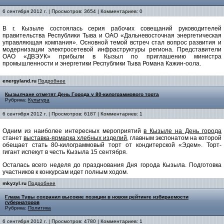
6 сентября 2012 г. | Просмотров: 3654 | Комментариев: 0
В г. Кызылe состоялась серия рабочих совещаний руководителей
правительства Республики Тыва и ОАО «Дальневосточная энергетическая
управляющая компания». Основной темой встреч стал вопрос развития и
модернизации электросетевой инфраструктуры региона. Представители
ОАО «ДВЭУК» прибыли в Кызыл по приглашению министра
промышленности и энергетики Республики Тыва Романа Кажин-оола.
energyland.ru
Подробнее
Кызылчане отметят День Города у 80-килограммового торта
Рубрика:
Культура
6 сентября 2012 г. | Просмотров: 6187 | Комментариев: 1
Одним из наиболее интересных мероприятий
в Кызыле на День города
станет
выставка-ярмарка хлебных изделий,
главным экспонатом на которой
обещает стать 80-килограммовый торт от кондитерской «Эдем». Торт-
гигант испекут в честь Кызыла 15 сентября.
Осталась всего неделя до празднования Дня города Кызыла. Подготовка
участников к конкурсам идет полным ходом.
mkyzyl.ru
Подробнее
Глава Тувы сохранил высокие позиции в новом рейтинге избираемости
губернаторов
Рубрика:
Политика
6 сентября 2012 г. | Просмотров: 4780 | Комментариев: 1