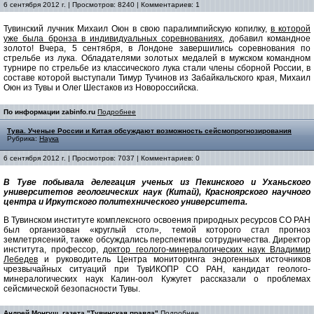
6 сентября 2012 г. | Просмотров: 8240 | Комментариев: 1
Тувинский лучник Михаил Оюн в свою паралимпийскую копилку,
в которой
уже была бронза в индивидуальных соревнованиях,
добавил командное
золото! Вчера, 5 сентября, в Лондоне завершились соревнования по
стрельбе из лука. Обладателями золотых медалей в мужском командном
турнире по стрельбе из классического лука стали члены сборной России, в
составе которой выступали Тимур Тучинов из Забайкальского края, Михаил
Оюн из Тувы и Олег Шестаков из Новороссийска.
По информации zabinfo.ru
Подробнее
Тува. Ученые России и Китая обсуждают возможность сейсмопрогнозирования
Рубрика:
Наука
6 сентября 2012 г. | Просмотров: 7037 | Комментариев: 0
В Туве побывала делегация ученых из Пекинского и Уханьского
университетов геологических наук (Китай), Красноярского научного
центра и Иркутского политехнического университета.
В Тувинском институте комплексного освоения природных ресурсов СО РАН
был организован «круглый стол», темой которого стал прогноз
землетрясений, также обсуждались перспективы сотрудничества. Директор
института, профессор,
доктор геолого-минералогических наук Владимир
Лебедев
и руководитель Центра мониторинга эндогенных источников
чрезвычайных ситуаций при ТувИКОПР СО РАН, кандидат геолого-
минералогических наук Калин-оол Кужугет рассказали о проблемах
сейсмической безопасности Тувы.
Андрей Монгуш, газета "Тувинская правда"
Подробнее