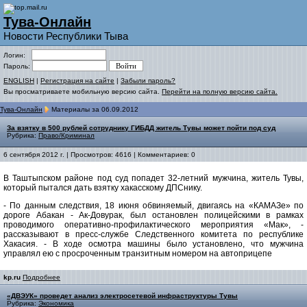
Тува-Онлайн
Новости Республики Тыва
Логин:
Пароль:
ENGLISH
|
Регистрация на сайте
|
Забыли пароль?
Вы просматриваете мобильную версию сайта.
Перейти на полную версию сайта.
Тува-Онлайн
Материалы за 06.09.2012
За взятку в 500 рублей сотруднику ГИБДД житель Тувы может пойти под суд
Рубрика:
Право/Криминал
6 сентября 2012 г. | Просмотров: 4616 | Комментариев: 0
В Таштыпском районе под суд попадет 32-летний мужчина, житель Тувы,
который пытался дать взятку хакасскому ДПСнику.
- По данным следствия, 18 июня обвиняемый, двигаясь на «КАМАЗе» по
дороге Абакан - Ак-Довурак, был остановлен полицейскими в рамках
проводимого оперативно-профилактического мероприятия «Мак», -
рассказывают в пресс-службе Следственного комитета по республике
Хакасия. - В ходе осмотра машины было установлено, что мужчина
управлял ею с просроченным транзитным номером на автоприцепе
kp.ru
Подробнее
«ДВЭУК» проведет анализ электросетевой инфраструктуры Тувы
Рубрика:
Экономика