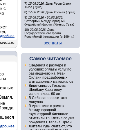
ь и
7)
15.08.2026:
День Республики
Тыва
(Тува)
к с
8)
17.08.2026:
День Хоомея
(Тува)
ка
9)
18.08.2026 - 20.08.2026:
Четвертый международный
буддийский форум
(Кызыл, Тува)
ляет
10)
22.08.2026:
День
ед,
Государственного флага
дробнее
Российской Федерации (с 1994 г.)
ravda.ru
все даты
Самое читаемое
Сведения о размере и
условиях оплаты услуг по
размещению на Тува-
ов
Онлайн предвыборных
сты
агитационных материалов
Вице-спикеру Госдумы
ложных
Шолбану Кара-оолу
исполнилось 60 лет
Земля.
В Сибири пересчитают
манулов
ние
В Аргентине в рамках
Правда,
Международной
скульптурной биеннале
ившееся
отметили 150-летие со дня
рождения Степана Эрьзи
дробнее
Жители Тувы считают, что