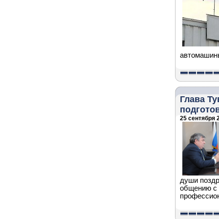
автомашины
Глава Т
подготов
25 сентября 2
души поздр
общению с 
профессион