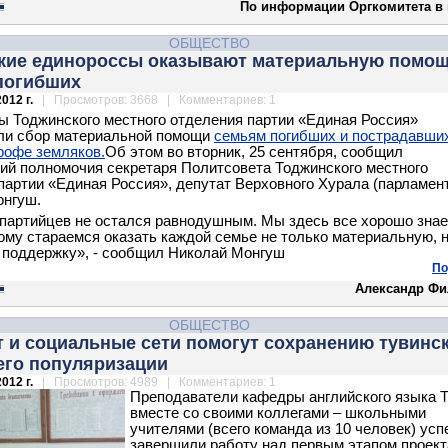
По информации Оргкомитета в г
ОБЩЕСТВО
кие единороссы оказывают материальную помо
погибших
012 г.
| Просмотров: 3668 | Комментариев: 1
ы Тоджинского местного отделения партии «Единая Россия»
ли сбор материальной помощи
семьям погибших и пострадавши
рофе земляков.
Об этом во вторник, 25 сентября, сообщил
й полномочия секретаря Политсовета Тоджинского местного
партии «Единая Россия», депутат Верховного Хурала (парламен
онгуш.
 партийцев не остался равнодушным. Мы здесь все хорошо знае
тому стараемся оказать каждой семье не только материальную, н
поддержку», - сообщил Николай Монгуш
По
Александр Фи
ОБЩЕСТВО
 и социальные сети помогут сохранению тувинс
его популяризации
012 г.
| Просмотров: 4989 | Комментариев: 1
Преподаватели кафедры английского языка 
вместе со своими коллегами – школьными
учителями (всего команда из 10 человек) ус
завершили работу над первым этапом проект