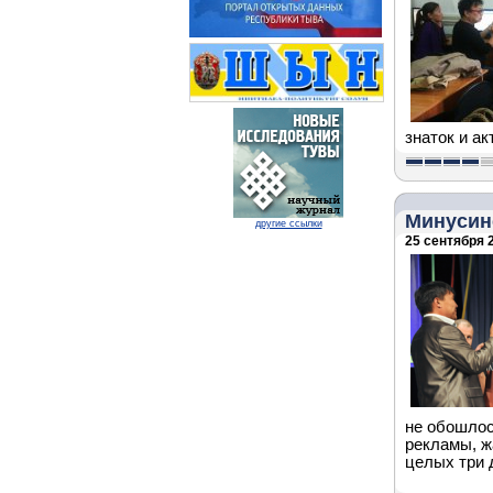
знаток и а
Минусин
другие ссылки
25 сентября 2
не обошлос
рекламы, ж
целых три 