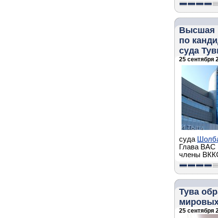
Высшая 
по канд
суда Ту
25 сентября 2
суда
Шолба
Глава ВАС 
члены ВККС
Тува обр
мировых
25 сентября 2