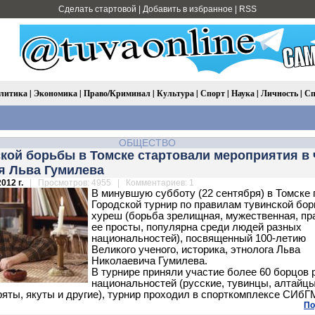
Сделать стартовой
|
Добавить в избранное
|
RSS
литика
|
Экономика
|
Право/Криминал
|
Культура
|
Спорт
|
Наука
|
Личность
|
Сп
ОБЩЕСТВО
кой борьбы в Томске стартовали мероприятия в 
я Льва Гумилева
012 г.
| Просмотров: 4955 | Комментариев: 1
В минувшую субботу (22 сентября) в Томске
Городской турнир по правилам тувинской бо
хуреш (борьба зрелищная, мужественная, пр
ее просты, популярна среди людей разных
национальностей), посвященный 100-летию
Великого ученого, историка, этнолога Льва
Николаевича Гумилева.
В турнире приняли участие более 60 борцов 
национальностей (русские, тувинцы, алтайцы
ряты, якуты и другие), турнир проходил в спорткомплексе СИбГ
По