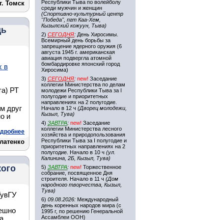
Республики Тыва по волейболу
. Томск
среди мужчин и женщин
(Спортивно-культурный центр
"Победа", пгт Каа-Хем,
Кызылский кожуун, Тыва)
щь
2)
СЕГОДНЯ
:
День Хиросимы.
Всемирный день борьбы за
запрещение ядерного оружия (6
августа 1945 г. американская
авиация подвергла атомной
бомбардировке японский город
х в
Хиросима)
3)
СЕГОДНЯ
:
new!
Заседание
коллегии Министерства по делам
та) РТ
молодежи Республики Тыва за I
полугодие и приоритетных
направлениях на 2 полугодие.
м друг
Начало в 12 ч
(Дворец молодежи,
Кызыл, Тува)
о и
4)
ЗАВТРА
:
new!
Заседание
коллегии Министерства лесного
дробнее
хозяйства и природопользования
Республики Тыва за I полугодие и
латенко
приоритетных направлениях на 2
полугодие. Начало в 10 ч
(ул.
Калинина, 2Б, Кызыл, Тува)
кого
5)
ЗАВТРА
:
new!
Торжественное
собрание, посвященное Дня
строителя. Начало в 11 ч
(Дом
народного творчества, Кызыл,
Тува)
ТувГУ
6)
09.08.2026:
Международный
день коренных народов мира (с
пешно
1995 г, по решению Генеральной
Ассамблеи ООН)
а