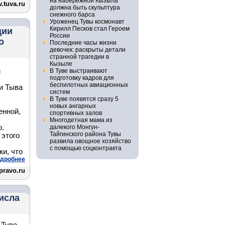
на набережной Кызыла
.tuva.ru
должна быть скульптура
снежного барса
Уроженец Тувы космонавт
Кирилл Песков стал Героем
ции
России
о
Последние часы жизни
девочек: раскрыты детали
странной трагедии в
Кызыле
й
В Туве выстраивают
подготовку кадров для
беспилотных авиационных
и Тыва
систем
В Туве появятся сразу 5
новых ангарных
енной,
спортивных залов
Многодетная мама из
о.
далекого Монгун-
Тайгинского района Тувы
 этого
развила овощное хозяйство
с помощью соцконтракта
и, что
дробнее
pravo.ru
исла