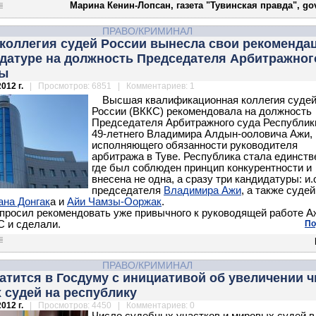
Марина Кенин-Лопсан, газета "Тувинская правда", gov
ПРАВО/КРИМИНАЛ
коллегия судей России вынесла свои рекоменда
идатуре на должность Председателя Арбитражног
вы
012 г.
| Просмотров: 6851 | Комментариев: 1
Высшая квалификационная коллегия суде
России (ВККС) рекомендовала на должность
Председателя Арбитражного суда Республик
49-летнего Владимира Алдын-ооловича Ажи,
исполняющего обязанности руководителя
арбитража в Туве. Республика стала единств
где был соблюден принцип конкурентности и
внесена не одна, а сразу три кандидатуры: и.
председателя
Владимира Ажи
, а также судей
на Донгак
а и
Айи Чамзы-Ооржак
.
просил рекомендовать уже привычного к руководящей работе Аж
 и сделали.
По
ПРАВО/КРИМИНАЛ
атится в Госдуму с инициативой об увеличении ч
 судей на республику
012 г.
| Просмотров: 4450 | Комментариев: 0