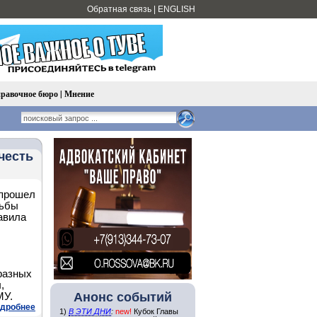
Обратная связь
|
ENGLISH
равочное бюро
|
Мнение
честь
 прошел
рьбы
авила
разных
,
Анонс событий
МУ.
дробнее
1)
В ЭТИ ДНИ
:
new!
Кубок Главы