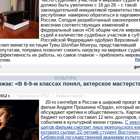
Число судебных участков и мировых судей в
должно быть увеличено с 16 до 26 – с такой
законодательной инициативой правительство
республики намерено обратиться в парламе
России. Сегодня разработанный законопроект
внесении соответствующих изменений в
федеральный закон «Об общем числе миров
судей и количестве судебных участков в суб
Российской Федерации» одобрил Верховный
яснил министр юстиции Тувы Шолбан Монгуш, представлявший
епутатам, поправка позволит снизить нагрузку на мировых судей
ффективность их работы, но самое главное – приблизить миров
елям.
По
gov
КУЛЬТУРА
жак: «В 8-9-м классах понял, актерское мастерст
012 г.
| Просмотров: 8552 | Комментариев: 1
20-го сентября в России в широкий прокат
фильм Андрея Прошкина «Орда», который ак
обсуждают критики и общественность. Карти
бюджет которой составил 12 млн. долларов, 
событием в культурной жизни страны.
С рек
щитов фильма смотрит лицо монгольского кн
которого сыграл 22-летний студент Восточно-
Сибирской государственной академии культу