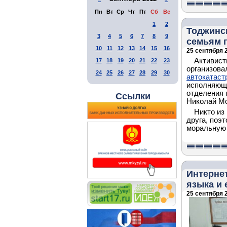
Пн
Вт
Ср
Чт
Пт
Сб
Вс
1
2
Тоджинс
3
4
5
6
7
8
9
семьям 
10
11
12
13
14
15
16
25 сентября 2
Активист
17
18
19
20
21
22
23
организова
24
25
26
27
28
29
30
автокатаст
исполняющи
отделения 
Ссылки
Николай М
Никто из
друга, поэ
моральную 
Интернет
языка и 
25 сентября 2