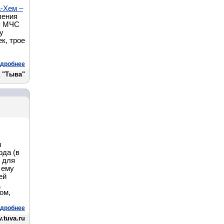
а-Хем –
ления
я МЧС
у
к, трое
дробнее
 "Тыва"
м
ода (в
м для
 ему
ей
д
ом,
дробнее
.tuva.ru