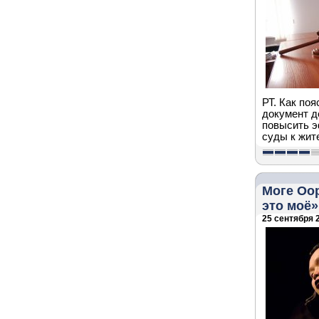
РТ. Как по
документ д
повысить э
суды к жит
Моге Оор
это моё»
25 сентября 2