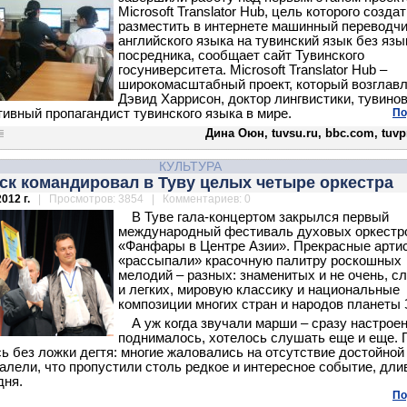
Microsoft Translator Hub, цель которого создат
разместить в интернете машинный переводчи
английского языка на тувинский язык без язы
посредника, сообщает сайт Тувинского
госуниверситета. Microsoft Translator Hub –
широкомасштабный проект, который возглав
Дэвид Харрисон, доктор лингвистики, тувинов
ктивный пропагандист тувинского языка в мире.
По
Дина Оюн, tuvsu.ru, bbc.com, tuvp
КУЛЬТУРА
ск командировал в Туву целых четыре оркестра
012 г.
| Просмотров: 3854 | Комментариев: 0
В Туве гала-концертом закрылся первый
международный фестиваль духовых оркестр
«Фанфары в Центре Азии». Прекрасные арти
«рассыпали» красочную палитру роскошных
мелодий – разных: знаменитых и не очень, с
и легких, мировую классику и национальные
композиции многих стран и народов планеты 
А уж когда звучали марши – сразу настрое
поднималось, хотелось слушать еще и еще. 
ь без ложки дегтя: многие жаловались на отсутствие достойной
алели, что пропустили столь редкое и интересное событие, дл
дня.
По