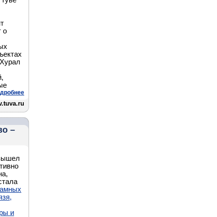
 Туве
нт
 о
ых
ъектах
 Хурал
,
ые
дробнее
.tuva.ru
во –
 вышел
тивно
на,
стала
ламных
язя,
ры и