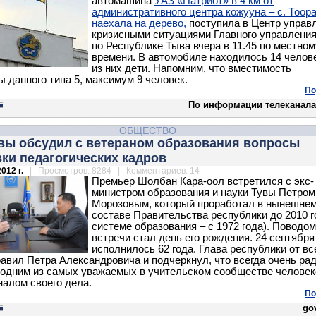
автомашина
УАЗ «Патриот» в 4 км от
административного центра кожууна – с. Тоор
наехала на дерево,
поступила в Центр управ
кризисными ситуациями Главного управлени
по Республике Тыва вчера в 11.45 по местном
времени. В автомобиле находилось 14 челове
из них дети. Напомним, что вместимость
 данного типа 5, максимум 9 человек.
По
По информации телеканала
ОБЩЕСТВО
увы обсудил с ветераном образования вопросы
ки педагогических кадров
012 г.
| Просмотров: 8284 | Комментариев: 14
Премьер Шолбан Кара-оол встретился с экс-
министром образования и науки Тувы Петром
Морозовым, который проработал в нынешне
составе Правительства республики до 2010 г
системе образования – с 1972 года). Поводо
встречи стал день его рождения. 24 сентября
исполнилось 62 года. Глава республики от вс
авил Петра Александровича и подчеркнул, что всегда очень ра
одним из самых уважаемых в учительском сообществе человек
алом своего дела.
По
gov