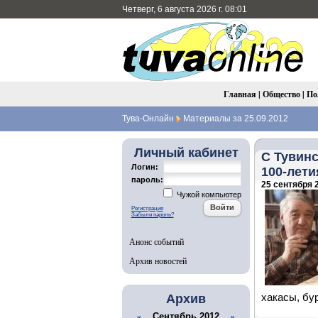
Четверг, 6 августа 2026 г. 08:01
Главная
|
Общество
|
По
Тува-Онлайн
Материалы за 25.09.2012
Личный кабинет
С Тувинс
Логин:
100-лети
пароль:
25 сентября 2
Чужой компьютер
Регистрация
Забыли пароль?
Анонс событий
Архив новостей
Архив
хакасы, бу
Сентябрь 2012
«
»