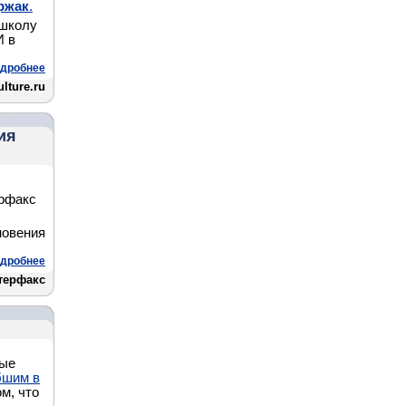
ржак
.
 школу
И в
дробнее
lture.ru
ия
ерфакс
новения
дробнее
терфакс
ные
бшим в
м, что