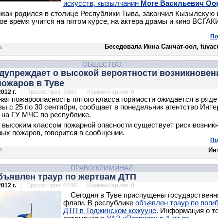
искусств, кызылчанин
Моге Васильевич Оо
жак родился в столице Республики Тыва, закончил Кызылскую
ое время учится на пятом курсе, на актера драмы и кино ВСГАК
По
Беседовала Инна Санчат-оол, tuvacu
ОБЩЕСТВО
дупреждает о высокой вероятности возникновен
пожаров в Туве
012 г.
| Просмотров: 3980 | Комментариев: 0
ая пожароопасность пятого класса горимости ожидается в ряде
вы с 25 по 30 сентября, сообщает в понедельник агентство Инт
 на ГУ МЧС по республике.
с высоким классом пожарной опасности существует риск возник
ных пожаров, говорится в сообщении.
По
Ин
ПРАВО/КРИМИНАЛ
бъявлен траур по жертвам ДТП
012 г.
| Просмотров: 6449 | Комментариев: 0
Сегодня в Туве приспущены государствен
флаги. В республике
объявлен траур по поги
ДТП в Тоджинском кожууне.
Информация о то