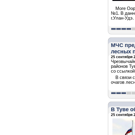
Моге Оор
№1. В данн
г.Улан-Удэ.
МЧС пре
лесных 
25 сентября 2
Чрезвычайн
районов Ту
со ссылкой
В связи 
очагов лес
В Туве о
25 сентября 2