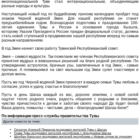
многонациональной Туве стал интернациональным, объединяющим
разные народы и культуры.
Наступающий новый год по буддийскому лунному календарю пройдет под
знаком Черной водяной Змеи. Для нашей республики он станет
предъюбилейным годом. Всенародная подготовка к празднованию 100-
летия единения Тувы и России и основания города Кызыла,
которому Указом Президента России придан федеральный статус, должна
стать новой ступенькой в продвижении нашей республики вперед по самым
разным направлениям.
В год Змеи начнет свою работу Тувинский Республиканский совет.
Змея – символ мудрости. Так пожелаем же членам Республиканского совета
принятия мудрых и взвешенных решений на благо родной республики. По
утверждению астрологов, брачные узы, заключенные в год Змеи, - самые
прочные. А появившимся на свет малышам год Змеи сулит счастливую и
долгую жизнь.
Пусть же год Черной водяной Змеи принесет в каждую семью Тувы любовь и
согласие, успех и удачу, счастье и благополучие!
Пусть в день Шагаа каждый из вас, дорогие земляки, с новой силой
ощутит тепло родного очага, радость общения с родными и близкими,
чувство причастности к делам и заботам своего народа! Да будет белой
Ваша дорога, помыслы – чистыми, дела – благородными! Шагаа-биле!"
По информации пресс-службы правительства Тувы
Другие новости по теме:
Сенатор Алексей Пиманов поздравил жителей Тувы с Шагаа
Глава Тувы поздравил жителей республики с праздником Шагаа
Шолбан Кара-оол поздравил жителей республики с Новым годом по лунному
календарю