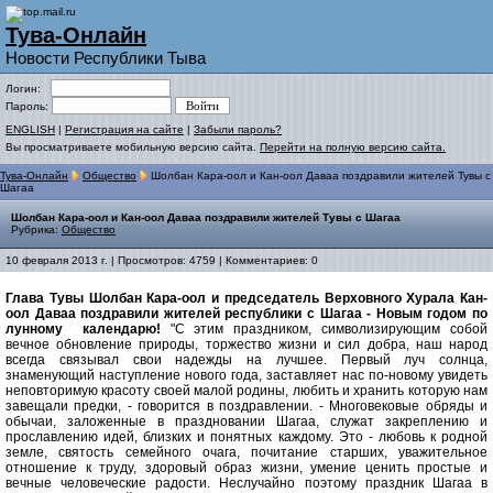
Тува-Онлайн
Новости Республики Тыва
Логин:
Пароль:
ENGLISH
|
Регистрация на сайте
|
Забыли пароль?
Вы просматриваете мобильную версию сайта.
Перейти на полную версию сайта.
Тува-Онлайн
Общество
Шолбан Кара-оол и Кан-оол Даваа поздравили жителей Тувы с
Шагаа
Шолбан Кара-оол и Кан-оол Даваа поздравили жителей Тувы с Шагаа
Рубрика:
Общество
10 февраля 2013 г. | Просмотров: 4759 | Комментариев: 0
Глава Тувы Шолбан Кара-оол и председатель Верховного Хурала Кан-
оол Даваа поздравили жителей республики с Шагаа - Новым годом по
лунному календарю!
"С этим праздником, символизирующим собой
вечное обновление природы, торжество жизни и сил добра, наш народ
всегда связывал свои надежды на лучшее. Первый луч солнца,
знаменующий наступление нового года, заставляет нас по-новому увидеть
неповторимую красоту своей малой родины, любить и хранить которую нам
завещали предки, - говорится в поздравлении. - Многовековые обряды и
обычаи, заложенные в праздновании Шагаа, служат закреплению и
прославлению идей, близких и понятных каждому. Это - любовь к родной
земле, святость семейного очага, почитание старших, уважительное
отношение к труду, здоровый образ жизни, умение ценить простые и
вечные человеческие радости. Неслучайно поэтому праздник Шагаа в