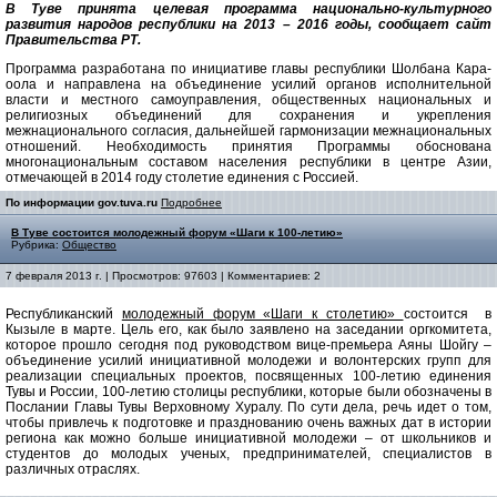
В Туве принята целевая программа национально-культурного
развития народов республики на 2013 – 2016 годы, сообщает сайт
Правительства РТ.
Программа разработана по инициативе главы республики Шолбана Кара-
оола и направлена на объединение усилий органов исполнительной
власти и местного самоуправления, общественных национальных и
религиозных объединений для сохранения и укрепления
межнационального согласия, дальнейшей гармонизации межнациональных
отношений. Необходимость принятия Программы обоснована
многонациональным составом населения республики в центре Азии,
отмечающей в 2014 году столетие единения с Россией.
По информации gov.tuva.ru
Подробнее
В Туве состоится молодежный форум «Шаги к 100-летию»
Рубрика:
Общество
7 февраля 2013 г. | Просмотров: 97603 | Комментариев: 2
Республиканский
молодежный форум «Шаги к столетию»
состоится в
Кызыле в марте. Цель его, как было заявлено на заседании оргкомитета,
которое прошло сегодня под руководством вице-премьера Аяны Шойгу –
объединение усилий инициативной молодежи и волонтерских групп для
реализации специальных проектов, посвященных 100-летию единения
Тувы и России, 100-летию столицы республики, которые были обозначены в
Послании Главы Тувы Верховному Хуралу. По сути дела, речь идет о том,
чтобы привлечь к подготовке и празднованию очень важных дат в истории
региона как можно больше инициативной молодежи – от школьников и
студентов до молодых ученых, предпринимателей, специалистов в
различных отраслях.