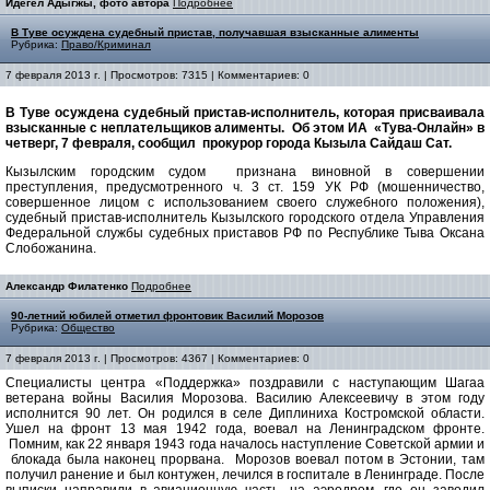
Идегел Адыгжы, фото автора
Подробнее
В Туве осуждена судебный пристав, получавшая взысканные алименты
Рубрика:
Право/Криминал
7 февраля 2013 г. | Просмотров: 7315 | Комментариев: 0
В Туве осуждена судебный пристав-исполнитель, которая присваивала
взысканные с неплательщиков алименты. Об этом ИА «Тува-Онлайн» в
четверг, 7 февраля, сообщил прокурор города Кызыла Сайдаш Сат.
Кызылским городским судом признана виновной в совершении
преступления, предусмотренного ч. 3 ст. 159 УК РФ (мошенничество,
совершенное лицом с использованием своего служебного положения),
судебный пристав-исполнитель Кызылского городского отдела Управления
Федеральной службы судебных приставов РФ по Республике Тыва Оксана
Слобожанина.
Александр Филатенко
Подробнее
90-летний юбилей отметил фронтовик Василий Морозов
Рубрика:
Общество
7 февраля 2013 г. | Просмотров: 4367 | Комментариев: 0
Специалисты центра «Поддержка» поздравили с наступающим Шагаа
ветерана войны Василия Морозова. Василию Алексеевичу в этом году
исполнится 90 лет. Он родился в селе Диплиниха Костромской области.
Ушел на фронт 13 мая 1942 года, воевал на Ленинградском фронте.
Помним, как 22 января 1943 года началось наступление Советской армии и
блокада была наконец прорвана. Морозов воевал потом в Эстонии, там
получил ранение и был контужен, лечился в госпитале в Ленинграде. После