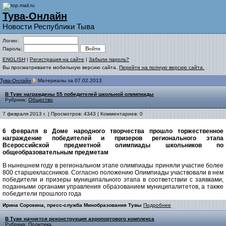
Тува-Онлайн
Новости Республики Тыва
Логин:
Пароль:
ENGLISH
|
Регистрация на сайте
|
Забыли пароль?
Вы просматриваете мобильную версию сайта.
Перейти на полную версию сайта.
Тува-Онлайн
Материалы за 07.02.2013
В Туве награждены 55 победителей школьной олимпиады
Рубрика:
Общество
7 февраля 2013 г. | Просмотров: 4343 | Комментариев: 0
6 февраля в Доме народного творчества прошло торжественное
награждение победителей и призеров регионального этапа
Всероссийской предметной олимпиады школьников по
общеобразовательным предметам
В нынешнем году в региональном этапе олимпиады приняли участие более
800 старшеклассников. Согласно положению Олимпиады участвовали в нем
победители и призеры муниципального этапа в соответствии с заявками,
поданными органами управления образованием муниципалитетов, а также
победители прошлого года
Ирина Сорокина, пресс-служба Минобразования Тувы
Подробнее
В Туве начнется реконструкция аэропортового комплекса
Рубрика:
Политика