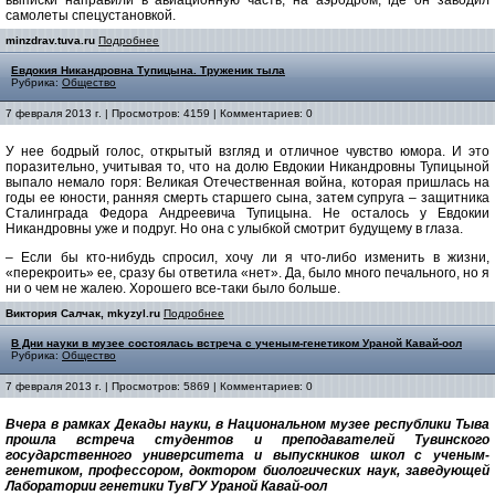
выписки направили в авиационную часть, на аэродром, где он заводил
самолеты спецустановкой.
minzdrav.tuva.ru
Подробнее
Евдокия Никандровна Тупицына. Труженик тыла
Рубрика:
Общество
7 февраля 2013 г. | Просмотров: 4159 | Комментариев: 0
У нее бодрый голос, открытый взгляд и отличное чувство юмора. И это
поразительно, учитывая то, что на долю Евдокии Никандровны Тупицыной
выпало немало горя: Великая Отечественная война, которая пришлась на
годы ее юности, ранняя смерть старшего сына, затем супруга – защитника
Сталинграда Федора Андреевича Тупицына. Не осталось у Евдокии
Никандровны уже и подруг. Но она с улыбкой смотрит будущему в глаза.
– Если бы кто-нибудь спросил, хочу ли я что-либо изменить в жизни,
«перекроить» ее, сразу бы ответила «нет». Да, было много печального, но я
ни о чем не жалею. Хорошего все-таки было больше.
Виктория Салчак, mkyzyl.ru
Подробнее
В Дни науки в музее состоялась встреча с ученым-генетиком Ураной Кавай-оол
Рубрика:
Общество
7 февраля 2013 г. | Просмотров: 5869 | Комментариев: 0
Вчера в рамках Декады науки, в Национальном музее республики Тыва
прошла встреча студентов и преподавателей Тувинского
государственного университета и выпускников школ с ученым-
генетиком, профессором, доктором биологических наук, заведующей
Лаборатории генетики ТувГУ Ураной Кавай-оол