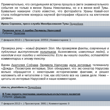
Примечательно, что сегодняшняя встреча прошла в свете знаменательного
события не только в жизни Ураны Николаевны, но и в жизни всей Тувы.
Буквально накануне стало известно, что фоторабота Ураны Кавай-оол
стала победителем конкурса научной фотографии «Красота на клеточном
уровне».
Ирина Сорокина, пресс-служба Минобразования Тувы
Подробнее
Проверка речи: 4 ошибки Людмилы Нарусовой
Рубрика:
Политика
7 февраля 2013 г. | Просмотров: 20553 | Комментариев: 1
Проверка речи – новый формат Slon. Мы проверяем факты, озвученные в
публичных выступлениях
политиков
, бизнесменов, известных людей, и
находим в них ошибки и неточности. Если вы нашли ошибки, оставляйте
комментарии к этому тексту.
Вдова
Анатолия Собчака
Людмила Нарусова
дала интервью
телеканалу
«Дождь». Посмотрев интервью, Slon обнаружил, что экс-сенатор Нарусова
вольно обращается с некоторыми историческими фактами, и решил
напомнить ей и читателям о том, как обстояло все на самом деле. Ниже –
цитаты из интервью Нарусовой и наши комментарии.
slon.ru, plusinform.ru
Подробнее
В Туве принята программа национально-культурного развития
Рубрика:
Общество
7 февраля 2013 г. | Просмотров: 3881 | Комментариев: 0