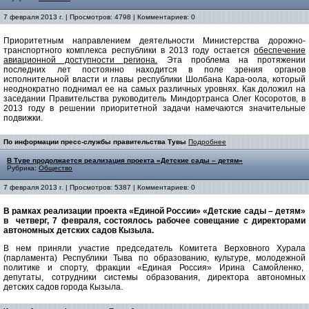
7 февраля 2013 г. | Просмотров: 4798 | Комментариев: 0
Приоритетным направлением деятельности Министерства дорожно-
транспортного комплекса республики в 2013 году остается
обеспечение
авиационной доступности региона.
Эта проблема на протяжении
последних лет постоянно находится в поле зрения органов
исполнительной власти и главы республики Шолбана Кара-оола, который
неоднократно поднимал ее на самых различных уровнях. Как доложил на
заседании Правительства руководитель Миндортранса Олег Косоротов, в
2013 году в решении приоритетной задачи намечаются значительные
подвижки.
По информации пресс-службы правительства Тувы
Подробнее
В Туве продолжается реализация проекта «Детские сады – детям»
Рубрика:
Общество
7 февраля 2013 г. | Просмотров: 5387 | Комментариев: 0
В рамках реализации проекта «Единой России» «Детские сады – детям»
в четверг, 7 февраля,
состоялось рабочее совещание с директорами
автономных детских садов Кызыла.
В нем приняли участие председатель Комитета Верховного Хурала
(парламента) Республики Тыва по образованию, культуре, молодежной
политике и спорту, фракции «Единая Россия» Ирина Самойленко,
депутаты, сотрудники системы образования, директора автономных
детских садов города Кызыла.