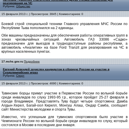
реагирования на ЧС
Рубрика:
Общество
15 февраля 2013 г. | Просмотров: 3845 | Комментариев: 0
Боевой строй специальной техники Главного управления МЧС России по
Республике Тыва пополнился на 2 единицы.
Обе машины предназначены для обеспечения работы оперативных групп в
зонах чрезвычайных ситуаций. Автомобиль ГАЗ 33086 «Садко»
предназначен для выездов в труднодоступные районы республики, а
автомобиль «Аналитик» на базе Ford Tranzit для реагирования на ЧС в
крупных населенных пунктах.
17.mchs.gov.ru
Подробнее
Евгений Дувендей зачислен кандидатом в сборную России на участие в
Сурдолимпийских играх
Рубрика:
Спорт
15 февраля 2013 г. | Просмотров: 4690 | Комментариев: 0
Тувинские борцы примут участие в Первенстве России по вольной борьбе
среди инвалидов по слуху 1993-95 г.р., которое пройдет 25-27 февраля в
городе Владимире. Представлять Туву будут четыре спортсмена: Дамба
Алдын-Херел, Багай-оол Кирилл, Монгуш Алаш, Ондар Самба, сообщает
сайт Министерства молодежи и спорта Тувы.
Известно, что успешным для тувинских спортсменов было участие в
Чемпионате России по вольной борьбе среди инвалидов по слуху, который
состоялся в Москве в последние дни января.