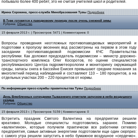
побывало более 400 ребят, это не считая учителей школ и родителей.
Ирина Сорокина, пресс-служба Минобразования Тувы
Подробнее
В Туве готовятся к паводковому периоду после очень снежной зимы
Рубрика:
Общество
15 февраля 2013 г. | Просмотров: 5471 | Комментариев: 0
Вопросы проведения неотложных противопаводковых мероприятий и
подготовки к пропуску весенних вод рассмотрены на первом в этом году
заседании противопаводковой подкомиссии КЧС
Правительства
республики. Как доложил председатель подкомиссии – министр дорожно-
транспортного комплекса Олег Косоротов, по оценке специалистов
республиканского Центра гидрометеорологии и мониторингу окружающей
среды, запасы снега в бассейне Енисея превышают средние показания за
многолетний период наблюдений и составляют 110 – 180 процентов, а на
отдельных участках 200 – 220 процентов от нормы.
По информации пресс-службы правительства Тувы
Подробнее
День Влюбленных сотрудники Тываэнерго отметили запуском в небо воздушного
сердца
Рубрика:
Общество
15 февраля 2013 г. | Просмотров: 5159 | Комментариев: 0
Встретить праздник Святого Валентина на предприятии решили
креативно. Молодые специалисты подготовились заранее. Помимо
«валентинок», которые получили практически все работники сетевого
предприятия, самые активные энергетики подготовили еще один сюрприз:
с самого утра решили запустить в небо бумажное воздушное «сердечко».