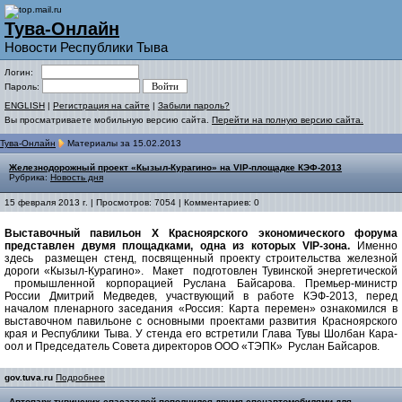
Тува-Онлайн
Новости Республики Тыва
Логин:
Пароль:
ENGLISH
|
Регистрация на сайте
|
Забыли пароль?
Вы просматриваете мобильную версию сайта.
Перейти на полную версию сайта.
Тува-Онлайн
Материалы за 15.02.2013
Железнодорожный проект «Кызыл-Курагино» на VIP-площадке КЭФ-2013
Рубрика:
Новость дня
15 февраля 2013 г. | Просмотров: 7054 | Комментариев: 0
Выставочный павильон Х Красноярского экономического форума
представлен двумя площадками, одна из которых VIP-зона.
Именно
здесь размещен стенд, посвященный проекту строительства железной
дороги «Кызыл-Курагино». Макет подготовлен Тувинской энергетической
промышленной корпорацией Руслана Байсарова. Премьер-министр
России Дмитрий Медведев, участвующий в работе КЭФ-2013, перед
началом пленарного заседания «Россия: Карта перемен» ознакомился в
выставочном павильоне с основными проектами развития Красноярского
края и Республики Тыва. У стенда его встретили Глава Тувы Шолбан Кара-
оол и Председатель Совета директоров ООО «ТЭПК» Руслан Байсаров.
gov.tuva.ru
Подробнее
Автопарк тувинских спасателей пополнился двумя спецавтомобилями для