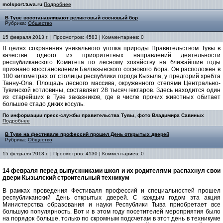
molsport.tuva.ru
Подробнее
В Туве восстанавливают реликтовый сосновый бор
Рубрика:
Общество
15 февраля 2013 г. | Просмотров: 4583 | Комментариев: 0
В целях сохранения уникального уголка природы Правительством Тувы в
качестве одного из приоритетных направлений деятельности
республиканского Комитета по лесному хозяйству на ближайшие годы
признано восстановление Балгазынского соснового бора. Он расположен в
100 километрах от столицы республики города Кызыла, у предгорий хребта
Танну-Ола. Площадь лесного массива, окруженного степями Центрально-
Тувинской котловины, составляет 28 тысяч гектаров. Здесь находится один
из старейших в Туве заказников, где в числе прочих животных обитает
большое стадо диких косуль.
По информации пресс-службы правительства Тувы, фото Владимира Савиных
Подробнее
В Туве на фестивале профессий прошел День открытых дверей
Рубрика:
Общество
15 февраля 2013 г. | Просмотров: 4130 | Комментариев: 0
14 февраля перед выпускниками школ и их родителями распахнул свои
двери Кызылский строительный техникум
В рамках проведения Фестиваля профессий и специальностей прошел
республиканский День открытых дверей. С каждым годом эта акция
Министерства образования и науки Республики Тыва приобретает все
большую популярность. Вот и в этом году посетителей мероприятия было
на порядок больше, только по скромным подсчетам в этот день в техникуме