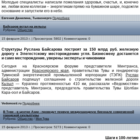
Молодые специалисты написали пожелания здоровья, счастья, и, конечно
же, любви всем коллегам – энергетикам прямо на бумажном шаре, подожгли
основание и запустили его в небо.
Евгения Данилина, Тываэнерго
Подробнее
Байсаров встал на рельсы
Рубрика:
Общество
15 февраля 2013 г. | Просмотров: 5802 | Комментариев: 0
Структуры Руслана Байсарова построят за 150 млрд руб. железную
дорогу к Элегестскому месторождению угля. Бизнесмену достанется
и само месторождение, уверены эксперты и чиновники
Сегодня на Красноярском форуме представители Минтранса,
администрации
Красноярского края
, правительства Тувы и гендиректор
Тувинской энергетической промышленной корпорации (ТЭПК)
Руслан
Байсаров
подпишут соглашение о строительстве железной дороги
Кызыл
— Курагино протяженностью 410 км, рассказали «Ведомостям»
представитель Минтранса, председатель правительства Тувы Шолбан
Кара-оол и Байсаров.
Vedomosti.ru
Подробнее
В Туве - в центре Азии - проведут первую международную биеннале современной
городской скульптуры
Рубрика:
Общество
/
Моя Тува
15 февраля 2013 г. | Просмотров: 5273 | Комментариев: 0
Шаги к 100-летию