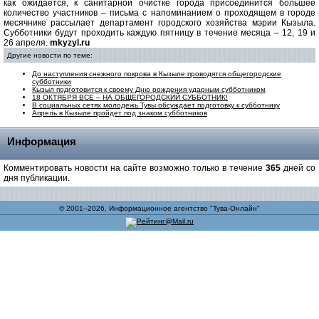
как ожидается, к санитарной очистке города присоединится большее
количество участников – письма с напоминанием о проходящем в городе
месячнике рассылает департамент городского хозяйства мэрии Кызыла.
Субботники будут проходить каждую пятницу в течение месяца – 12, 19 и
26 апреля.
mkyzyl.ru
Другие новости по теме:
До наступления снежного покрова в Кызыле проводятся общегородские
субботники
Кызыл подготовится к своему Дню рождения ударным субботником
18 ОКТЯБРЯ ВСЕ – НА ОБЩЕГОРОДСКИЙ СУББОТНИК!
В социальных сетях молодежь Тувы обсуждает подготовку к субботнику
Апрель в Кызыле пройдет под знаком субботников
Информация
Комментировать новости на сайте возможно только в течение
365
дней со
дня публикации.
© 2001–2026, Информационное агентство "Тува-Онлайн"