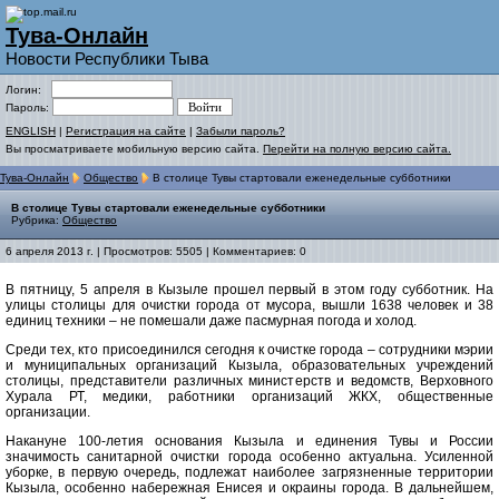
Тува-Онлайн
Новости Республики Тыва
Логин:
Пароль:
ENGLISH
|
Регистрация на сайте
|
Забыли пароль?
Вы просматриваете мобильную версию сайта.
Перейти на полную версию сайта.
Тува-Онлайн
Общество
В столице Тувы стартовали еженедельные субботники
В столице Тувы стартовали еженедельные субботники
Рубрика:
Общество
6 апреля 2013 г. | Просмотров: 5505 | Комментариев: 0
В пятницу, 5 апреля в Кызыле прошел первый в этом году субботник. На
улицы столицы для очистки города от мусора, вышли 1638 человек и 38
единиц техники – не помешали даже пасмурная погода и холод.
Среди тех, кто присоединился сегодня к очистке города – сотрудники мэрии
и муниципальных организаций Кызыла, образовательных учреждений
столицы, представители различных министерств и ведомств, Верховного
Хурала РТ, медики, работники организаций ЖКХ, общественные
организации.
Накануне 100-летия основания Кызыла и единения Тувы и России
значимость санитарной очистки города особенно актуальна. Усиленной
уборке, в первую очередь, подлежат наиболее загрязненные территории
Кызыла, особенно набережная Енисея и окраины города. В дальнейшем,