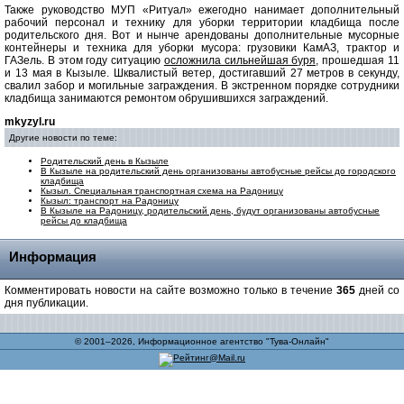
Также руководство МУП «Ритуал» ежегодно нанимает дополнительный
рабочий персонал и технику для уборки территории кладбища после
родительского дня. Вот и нынче арендованы дополнительные мусорные
контейнеры и техника для уборки мусора: грузовики КамАЗ, трактор и
ГАЗель. В этом году ситуацию
осложнила сильнейшая буря,
прошедшая 11
и 13 мая в Кызыле. Шквалистый ветер, достигавший 27 метров в секунду,
свалил забор и могильные заграждения. В экстренном порядке сотрудники
кладбища занимаются ремонтом обрушившихся заграждений.
mkyzyl.ru
Другие новости по теме:
Родительский день в Кызыле
В Кызыле на родительский день организованы автобусные рейсы до городского
кладбища
Кызыл. Специальная транспортная схема на Радоницу
Кызыл: транспорт на Радоницу
В Кызыле на Радоницу, родительский день, будут организованы автобусные
рейсы до кладбища
Информация
Комментировать новости на сайте возможно только в течение
365
дней со
дня публикации.
© 2001–2026, Информационное агентство "Тува-Онлайн"