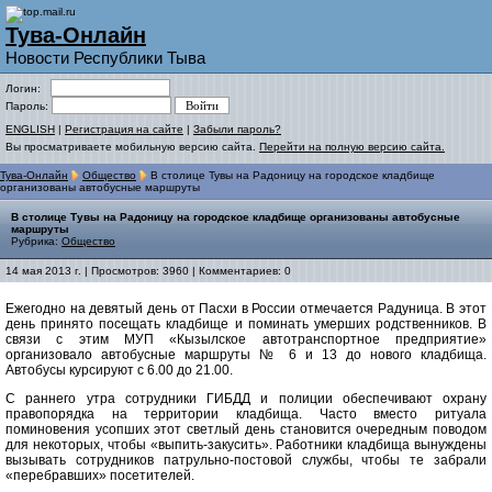
Тува-Онлайн
Новости Республики Тыва
Логин:
Пароль:
ENGLISH
|
Регистрация на сайте
|
Забыли пароль?
Вы просматриваете мобильную версию сайта.
Перейти на полную версию сайта.
Тува-Онлайн
Общество
В столице Тувы на Радоницу на городское кладбище
организованы автобусные маршруты
В столице Тувы на Радоницу на городское кладбище организованы автобусные
маршруты
Рубрика:
Общество
14 мая 2013 г. | Просмотров: 3960 | Комментариев: 0
Ежегодно на девятый день от Пасхи в России отмечается Радуница. В этот
день принято посещать кладбище и поминать умерших родственников. В
связи с этим МУП «Кызылское автотранспортное предприятие»
организовало автобусные маршруты № 6 и 13 до нового кладбища.
Автобусы курсируют с 6.00 до 21.00.
С раннего утра сотрудники ГИБДД и полиции обеспечивают охрану
правопорядка на территории кладбища. Часто вместо ритуала
поминовения усопших этот светлый день становится очередным поводом
для некоторых, чтобы «выпить-закусить». Работники кладбища вынуждены
вызывать сотрудников патрульно-постовой службы, чтобы те забрали
«перебравших» посетителей.