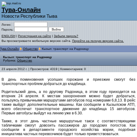
Тува-Онлайн
Новости Республики Тыва
Логин:
Пароль:
ENGLISH
|
Регистрация на сайте
|
Забыли пароль?
Вы просматриваете мобильную версию сайта.
Перейти на полную версию сайта.
Тува-Онлайн
Общество
Кызыл: транспорт на Радоницу
Кызыл: транспорт на Радоницу
Рубрика:
Общество
23 апреля 2012 г. | Просмотров: 4319 | Комментариев: 0
В день поминовения усопших горожане и приезжие смогут без
транспортных проблем добраться до кладбища.
Родительский день, а по другому Радоница, в этом году приходится на
вторник 24 апреля. К местам захоронения можно будет добраться,
пользуясь привычными маршрутами автобусов под номерами 6,8,13. В рейс
также выйдут дополнительные машины. Как сообщили в Кызылском АТП,
всего обеспечат транспортное движение до кладбища 15 автобусов.
Первые автобусы выйдут на линию уже в 6.30.
Также, в этот день частные маршрутные такси с соответствующими
табличками смогут довозить пассажиров до городских погостов. Как
сообщили в департаменте городского хозяйства мэрии, подобная
инициатива частных перевозчиков будет только приветствоваться.