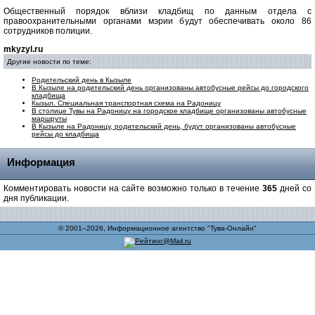
Общественный порядок вблизи кладбищ по данным отдела с
правоохранительными органами мэрии будут обеспечивать около 86
сотрудников полиции.
mkyzyl.ru
Другие новости по теме:
Родительский день в Кызыле
В Кызыле на родительский день организованы автобусные рейсы до городского
кладбища
Кызыл. Специальная транспортная схема на Радоницу
В столице Тувы на Радоницу на городское кладбище организованы автобусные
маршруты
В Кызыле на Радоницу, родительский день, будут организованы автобусные
рейсы до кладбища
Информация
Комментировать новости на сайте возможно только в течение
365
дней со
дня публикации.
© 2001–2026, Информационное агентство "Тува-Онлайн"