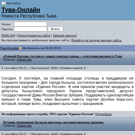
Тува-Онлайн
Новости Республики Тыва
Логин:
Пароль:
ENGLISH
|
Регистрация на сайте
|
Забыли пароль?
Вы просматриваете мобильную версию сайта.
Перейти на полную версию сайта.
Тува-Онлайн
Материалы за 06.09.2013
«Единой России» по плечу самые смелые планы – участники митинга в Туве
Рубрика:
Общество
6 сентября 2013 г. | Просмотров: 5094 | Комментариев: 0
Сегодня, 6 сентября, на главной площади столицы в преддверии её
большого праздника – Дня города Кызыла, состоялся митинг регионального
отделения партии «Единая Россия». В нем приняли участие кандидаты в
депутаты Кызылского городского Хурала представителей, депутат
Государственной Думы России Виктор Зубарев. Поддержать однопартийцев
пришел и глава Тувы, член Высшего совета партии Шолбан Кара-оол,
который, прежде всего, поздравил кызылчан с праздником.
По информации пресс-службы ТРО партии "Единая Россия"
Подробнее
Лучшим труженикам Кызыла вручены государственные награды
Рубрика:
Общество
6 сентября 2013 г. | Просмотров: 4449 | Комментариев: 0