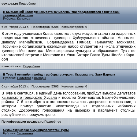
gov.tuva.ru
Подробнее
В Кызылский колледж искусств зачислены три представителя этнических
тувинцев Монголии
Рубрика:
Культура
6 сентября 2013 г. | Просмотров: 5206 | Комментариев: 0
В этом году учащимися Кызылского колледжа искусств стали три одаренных
представителя этнических тувинцев Хубсугульского аймака Монголии:
Давахуу Магнайцэцэн, Содномдаржаа Нямбат, Ганбаатар Монхзаяа.
Поручение организовать ежегодный набор студентов из числа этнических
тувинцев Монголии дал Министерствам культуры и образования Тувы по
итогам своей встречи в Монголии в г. Улан-Баторе Глава Тувы Шолбан Кара-
оол
tuvaculture.ru
Подробнее
В Туве 8 сентября пройдут выборы в хурал г. Кызыла и с. Эрги-Барлык
Рубрика:
Политика
/
Выборы
6 сентября 2013 г. | Просмотров: 5563 | Комментариев: 0
В Туве 8 сентября, в единый день голосования,
пройдут выборы депутатов
Кызылского городского Хурала
и поселка Эрги-Барлык Барун-Хемчикского
района. С 6 сентября в этом поселке началось досрочное голосование, в
котором примут участие животноводы из отдаленных чабанских
стоянок. Досрочного голосования на выборах в парламент столицы
республики не предусмотрено.
По информации gov.tuva.ru
Подробнее
Сельхозярмарки в муниципалитетах Тувы
Рубрика:
Экономика