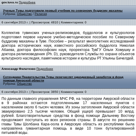
gov.tuva.ru
Подробнее
Ученые Тувы подготовили первый учебник по северному буддизму махаяны
Рубрика:
Общество
/
Религия
6 сентября 2013 г. | Просмотров: 4810 | Комментариев: 0
Коллектив тувинских ученых-религиоведов, буддологов и культурологов
подготовил первое научное учебно-методическое пособие по Северному
буддизму махаяны в Туве. Пособие – результат многолетних исследований
доктора исторических наук, известного российского буддолога Николая
Абаева, доктора философских наук, проректора ТувГУ Ольги Хомушку и
доктора религиоведения (Ph. D), руководителя Службы по охране объектов
культурного наследия, памятников истории и культуры РТ Ульяны Бичелдей.
Александр Филатенко
Подробнее
Сотрудники Правительства Тувы перечислят однодневный заработок в фонд
помощи Амурской области
Рубрика:
Общество
6 сентября 2013 г. | Просмотров: 3850 | Комментариев: 0
По данным главного управления МЧС РФ, на территории Амурской области
в 9 районах остаются подтопленными 17 населенных пунктов с
населением около 6 тысяч человек. Из зоны затопления Амурской области
эвакуировано 2,5 тысячи человек. Общий ущерб превышает 10 млрд.
рублей. Благотворительные средства в фонд помощи Дальнему Востоку
продолжают поступать из всех регионов страны. В августе по решению
главы Тувы Шолбана Кара-оола в Амурскую область из республики была
направлена гуманитарная помощь в виде 10 тонн бутилированной
питьевой воды.