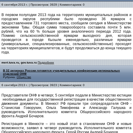
6 сентября 2013 г. | Просмотров: 3929 | Комментариев: 0
В первом полугодии 2013 года на территориях муниципальных районов и
городских округов республики было проведено 36 ярмарок с
предоставлением 731 торгового места, сообщили сегодня в Министерстве
экономики Тувы. Общая сумма товарооборота составила почти 5 млн.
рублей, что на 60 % больше уровня аналогичного периода 2012 года.
Помимо сельскохозяйственной ярмарки выходного дня, которая
проводится в городе Кызыле еженедельно, различные ярмарки
(универсальные, специализированные, сельскохозяйственные) проходят
на территориях муниципалитетов, и будут продолжаться до конца текущего
года.
mert.tuva.ru, gov.tuva.ru
Подробнее
В 32 регионах России готовятся учредительные конференции региональных
отделений ОНФ
Рубрика:
Общество
6 сентября 2013 г. | Просмотров: 3923 | Комментариев: 0
Представители ОНФ в четверг, 5 сентября подали в Министерство юстиции
необходимые для государственной регистрации в качестве общественного
движения документы. В Минюст РФ пришли три сопредседателя ОНФ -
Станислав Говорухин, Ольга Тимофеева и Александр Галушка и
руководитель Исполнительного комитета Общероссийского народного
фронта Андрей Бочаров.
Регистрация в Минюсте – это новый этап в становлении ОНФ и новые
возможности, заявил в четверг руководитель Исполнительного комитета
Общероссийского народного фронта, Герой России Андрей Бочаров.