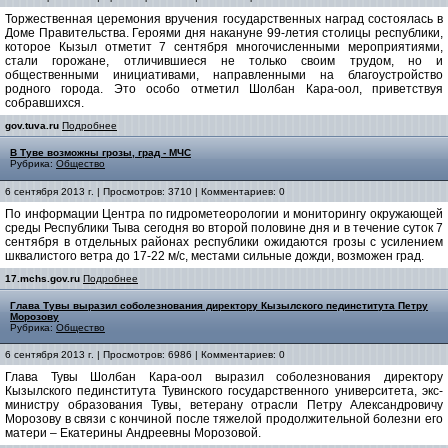
Торжественная церемония вручения государственных наград состоялась в
Доме Правительства. Героями дня накануне 99-летия столицы республики,
которое Кызыл отметит 7 сентября многочисленными мероприятиями,
стали горожане, отличившиеся не только своим трудом, но и
общественными инициативами, направленными на благоустройство
родного города. Это особо отметил Шолбан Кара-оол, приветствуя
собравшихся.
gov.tuva.ru
Подробнее
В Туве возможны грозы, град - МЧС
Рубрика:
Общество
6 сентября 2013 г. | Просмотров: 3710 | Комментариев: 0
По информации Центра по гидрометеорологии и мониторингу окружающей
среды Республики Тыва сегодня во второй половине дня и в течение суток 7
сентября в отдельных районах республики ожидаются грозы с усилением
шквалистого ветра до 17-22 м/с, местами сильные дожди, возможен град.
17.mchs.gov.ru
Подробнее
Глава Тувы выразил соболезнования директору Кызылского пединститута Петру
Морозову
Рубрика:
Общество
6 сентября 2013 г. | Просмотров: 6986 | Комментариев: 0
Глава Тувы Шолбан Кара-оол выразил соболезнования директору
Кызылского пединститута Тувинского государственного университета, экс-
министру образования Тувы, ветерану отрасли Петру Александровичу
Морозову в связи с кончиной после тяжелой продолжительной болезни его
матери – Екатерины Андреевны Морозовой.