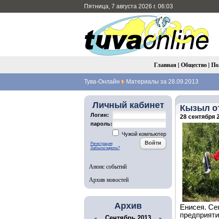
Пятница, 7 августа 2026 г. 06:03
Главная
|
Общество
|
По
Тува-Онлайн
Материалы за 28.09.2013
Личный кабинет
Кызыл от
Логин:
28 сентября 2
пароль:
Чужой компьютер
Регистрация
Забыли пароль?
Анонс событий
Архив новостей
Архив
Енисея. Се
предприяти
Сентябрь 2013
«
»