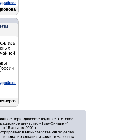
дробнее
дионова
ели
тоялась
ожных
ычайной
авы
России
 –
дробнее
аэнерго
ронное периодическое издание "Сетевое
мационное агентство «Тува-Онлайн»"
но 15 августа 2001 г.
истрировано в Министерстве РФ по делам
и, телерадиовещания и средств массовых