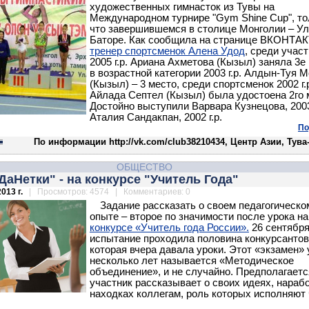
художественных гимнасток из Тувы на
Международном турнире "Gym Shine Cup", то
что завершившемся в столице Монголии – Ул
Баторе. Как сообщила на странице ВКОНТА
тренер спортсменок Алена Удод
, среди учас
2005 г.р. Ариана Ахметова (Кызыл) заняла 3е
в возрастной категории 2003 г.р. Алдын-Туя 
(Кызыл) – 3 место, среди спортсменок 2002 г.
Айлада Септел (Кызыл) была удостоена 2го 
Достойно выступили Варвара Кузнецова, 2003 
Аталия Сандакпан, 2002 г.р.
По
По информации http://vk.com/club38210434, Центр Азии, Тув
ОБЩЕСТВО
ДаНетки" - на конкурсе "Учитель Года"
013 г.
| Просмотров: 4574 | Комментариев: 0
Задание рассказать о своем педагогическо
опыте – второе по значимости после урока на
конкурсе «Учитель года России».
26 сентября
испытание проходила половина конкурсантов
которая вчера давала уроки. Этот «экзамен»
несколько лет называется «Методическое
объединение», и не случайно. Предполагаетс
участник рассказывает о своих идеях, нарабо
находках коллегам, роль которых исполняют