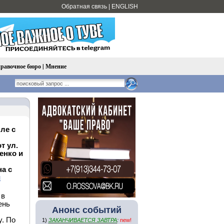
Обратная связь
|
ENGLISH
равочное бюро
|
Мнение
ыле с
т ул.
енко и
а с
й
 в
ень
Анонс событий
у. По
1)
ЗАКАНЧИВАЕТСЯ ЗАВТРА
:
new!