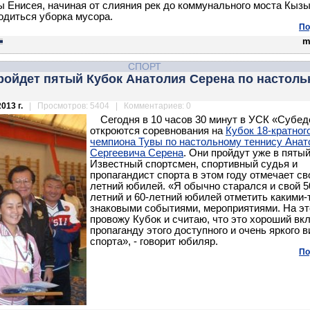
ы Енисея, начиная от слияния рек до коммунального моста Кызы
одиться уборка мусора.
По
m
СПОРТ
ройдет пятый Кубок Анатолия Серена по настол
013 г.
| Просмотров: 5404 | Комментариев: 0
Сегодня в 10 часов 30 минут в УСК «Субед
откроются соревнования на
Кубок 18-кратног
чемпиона Тувы по настольному теннису Анат
Сергеевича Серена
. Они пройдут уже в пятый
Известный спортсмен, спортивный судья и
пропагандист спорта в этом году отмечает св
летний юбилей. «Я обычно старался и свой 5
летний и 60-летний юбилей отметить какими-
знаковыми событиями, мероприятиями. На эт
провожу Кубок и считаю, что это хороший вк
пропаганду этого доступного и очень яркого 
спорта», - говорит юбиляр.
По