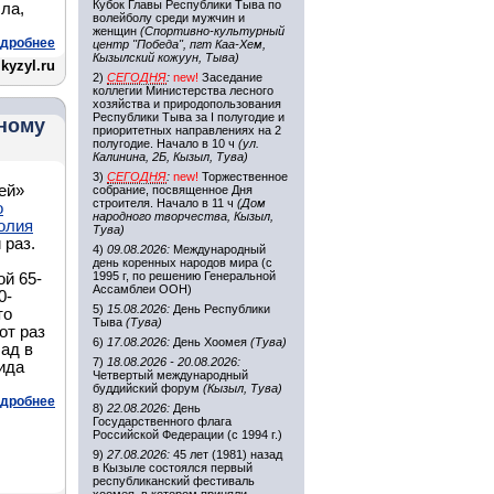
Кубок Главы Республики Тыва по
ла,
волейболу среди мужчин и
женщин
(Спортивно-культурный
дробнее
центр "Победа", пгт Каа-Хем,
Кызылский кожуун, Тыва)
kyzyl.ru
2)
СЕГОДНЯ
:
new!
Заседание
коллегии Министерства лесного
хозяйства и природопользования
Республики Тыва за I полугодие и
ьному
приоритетных направлениях на 2
полугодие. Начало в 10 ч
(ул.
Калинина, 2Б, Кызыл, Тува)
3)
СЕГОДНЯ
:
new!
Торжественное
ей»
собрание, посвященное Дня
строителя. Начало в 11 ч
(Дом
о
народного творчества, Кызыл,
олия
Тува)
 раз.
4)
09.08.2026:
Международный
день коренных народов мира (с
1995 г, по решению Генеральной
ой 65-
Ассамблеи ООН)
0-
5)
15.08.2026:
День Республики
то
Тыва
(Тува)
от раз
6)
17.08.2026:
День Хоомея
(Тува)
лад в
7)
18.08.2026 - 20.08.2026:
вида
Четвертый международный
буддийский форум
(Кызыл, Тува)
дробнее
8)
22.08.2026:
День
Государственного флага
Российской Федерации (с 1994 г.)
9)
27.08.2026:
45 лет (1981) назад
в Кызыле состоялся первый
республиканский фестиваль