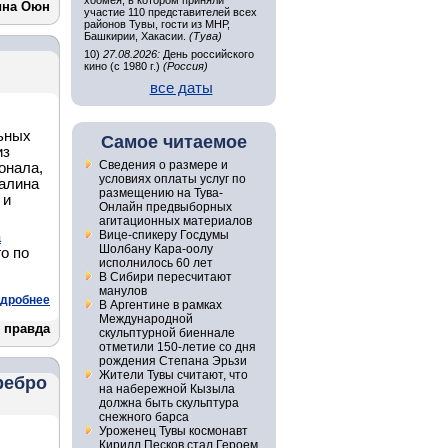
хоомея, в котором приняли
ина Оюн
участие 110 представителей всех
районов Тувы, гости из МНР,
Башкирии, Хакасии.
(Тува)
10)
27.08.2026:
День российского
кино (с 1980 г.)
(Россия)
все даты
ьных
Самое читаемое
из
Сведения о размере и
онала,
условиях оплаты услуг по
Галина
размещению на Тува-
 и
Онлайн предвыборных
агитационных материалов
Вице-спикеру Госдумы
а
Шолбану Кара-оолу
о по
исполнилось 60 лет
В Сибири пересчитают
манулов
дробнее
В Аргентине в рамках
Международной
 правда
скульптурной биеннале
отметили 150-летие со дня
рождения Степана Эрьзи
Жители Тувы считают, что
ребро
на набережной Кызыла
должна быть скульптура
снежного барса
Уроженец Тувы космонавт
Кирилл Песков стал Героем