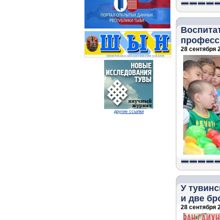
Воспитат
професс
28 сентября 2
другие ссылки
У тувинс
и две б
28 сентября 2