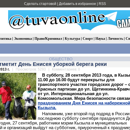
Сделать стартовой
|
Добавить в избранное
|
RSS
литика
|
Экономика
|
Право/Криминал
|
Культура
|
Спорт
|
Наука
|
Личность
|
Сп
ОБЩЕСТВО
метит День Енисея уборкой берега реки
013 г.
| Просмотров: 5293 | Комментариев: 0
В субботу, 28 сентября 2013 года, в Кыз
11.00 до 16.00 будут перекрыты для
транспортного участки городских дорог – о
Красных партизан до ул. Щетинкина-Кравч
от ул. Интернациональная до ул.
Комсомольская. Мера безопасности связан
празднованием Дня Енисея на набережно
Кызыла.
Напомним, уже второй год подряд в России
последнюю субботу сентября празднуется Д
годня, 27 сентября, работники мэрии Кызыла и муниципальных
й и организаций выйдут на субботник, приуроченный к праздник