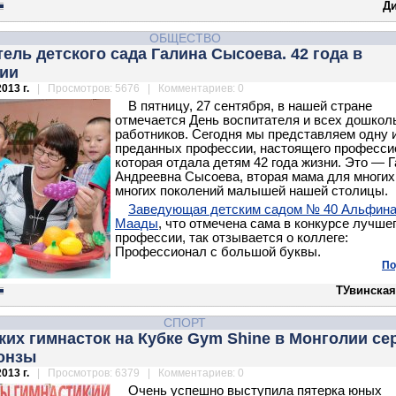
Д
ОБЩЕСТВО
ель детского сада Галина Сысоева. 42 года в
ии
013 г.
| Просмотров: 5676 | Комментариев: 0
В пятницу, 27 сентября, в нашей стране
отмечается День воспитателя и всех дошкол
работников. Сегодня мы представляем одну 
преданных профессии, настоящего професси
которая отдала детям 42 года жизни. Это — 
Андреевна Сысоева, вторая мама для многих
многих поколений малышей нашей столицы.
Заведующая детским садом № 40 Альфин
Маады
, что отмечена сама в конкурсе лучшег
профессии, так отзывается о коллеге:
Профессионал с большой буквы.
По
ТУвинская
СПОРТ
ких гимнасток на Кубке Gym Shine в Монголии се
ронзы
013 г.
| Просмотров: 6379 | Комментариев: 0
Очень успешно выступила пятерка юных