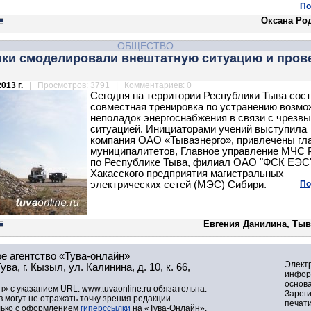
По
Оксана Ро
ОБЩЕСТВО
ики смоделировали внештатную ситуацию и пров
013 г.
| Просмотров: 3791 | Комментариев: 0
Сегодня на территории Республики Тыва сос
совместная тренировка по устранению возм
неполадок энергоснабжения в связи с чрезв
ситуацией. Инициаторами учений выступила
компания ОАО «Тываэнерго», привлечены гл
муниципалитетов, Главное управление МЧС 
по Республике Тыва, филиал ОАО "ФСК ЕЭС"
Хакасского предприятия магистральных
электрических сетей (МЭС) Сибири.
По
Евгения Данилина, Тыв
е агентство «Тува-онлайн»
Элект
а, г. Кызыл, ул. Калинина, д. 10, к. 66,
инфор
основа
» с указанием URL: www.tuvaonline.ru обязательна.
Зарег
могут не отражать точку зрения редакции.
печат
лько с оформлением
гиперссылки
на «Тува-Онлайн».