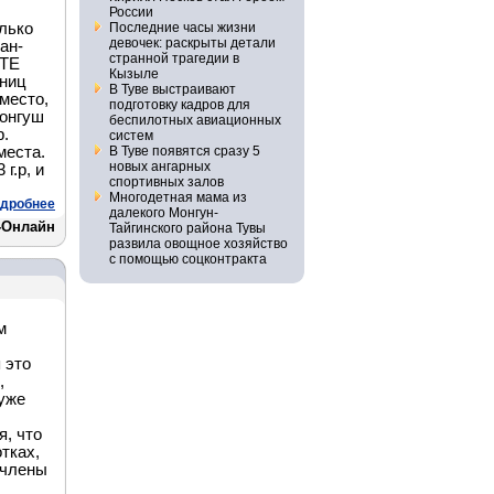
России
лько
Последние часы жизни
девочек: раскрыты детали
ан-
странной трагедии в
КТЕ
Кызыле
тниц
В Туве выстраивают
 место,
подготовку кадров для
Монгуш
беспилотных авиационных
р.
систем
места.
В Туве появятся сразу 5
новых ангарных
г.р, и
спортивных залов
Многодетная мама из
дробнее
далекого Монгун-
а-Онлайн
Тайгинского района Тувы
развила овощное хозяйство
с помощью соцконтракта
м
 это
,
 уже
я, что
тках,
 члены