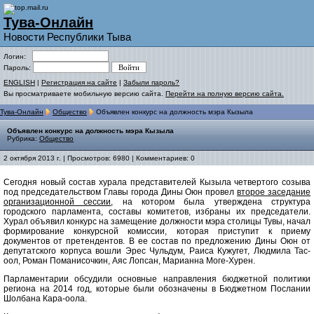
Тува-Онлайн
Новости Республики Тыва
Логин:
Пароль:
ENGLISH
|
Регистрация на сайте
|
Забыли пароль?
Вы просматриваете мобильную версию сайта.
Перейти на полную версию сайта.
Тува-Онлайн
Общество
Объявлен конкурс на должность мэра Кызыла
Объявлен конкурс на должность мэра Кызыла
Рубрика:
Общество
2 октября 2013 г. | Просмотров: 6980 | Комментариев: 0
Сегодня новый состав хурала представителей Кызыла четвертого созыва
под председательством Главы города Дины Оюн провел
второе заседание
организационной сессии
, на котором была утверждена структура
городского парламента, составы комитетов, избраны их председатели.
Хурал объявил конкурс на замещение должности мэра столицы Тувы, начал
формирование конкурсной комиссии, которая приступит к приему
документов от претендентов. В ее состав по предложению Дины Оюн от
депутатского корпуса вошли Эрес Чульдум, Раиса Кужугет, Людмила Тас-
оол, Роман Поманисочкин, Аяс Лопсан, Марианна Моге-Хурен.
Парламентарии обсудили основные направления бюджетной политики
региона на 2014 год, которые были обозначены в Бюджетном Послании
Шолбана Кара-оола.