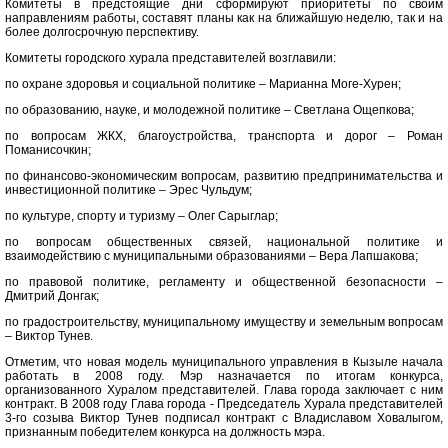
Комитеты в предстоящие дни сформируют приоритеты по своим
направлениям работы, составят планы как на ближайшую неделю, так и на
более долгосрочную перспективу.
Комитеты городского хурала представителей возглавили:
по охране здоровья и социальной политике – Марианна Моге-Хурен;
по образованию, науке, и молодежной политике – Светлана Ощепкова;
по вопросам ЖКХ, благоустройства, транспорта и дорог – Роман
Поманисочкин;
по финансово-экономическим вопросам, развитию предпринимательства и
инвестиционной политике – Эрес Чульдум;
по культуре, спорту и туризму – Олег Сарыглар;
по вопросам общественных связей, национальной политике и
взаимодействию с муниципальными образованиями – Вера Лапшакова;
по правовой политике, регламенту и общественной безопасности –
Дмитрий Донгак;
по градостроительству, муниципальному имуществу и земельным вопросам
– Виктор Тунев.
Отметим, что новая модель муниципального управления в Кызыле начала
работать в 2008 году. Мэр назначается по итогам конкурса,
организованного Хуралом представителей. Глава города заключает с ним
контракт. В 2008 году Глава города - Председатель Хурала представителей
3-го созыва Виктор Тунев подписал контракт с Владиславом Ховалыгом,
признанным победителем конкурса на должность мэра.