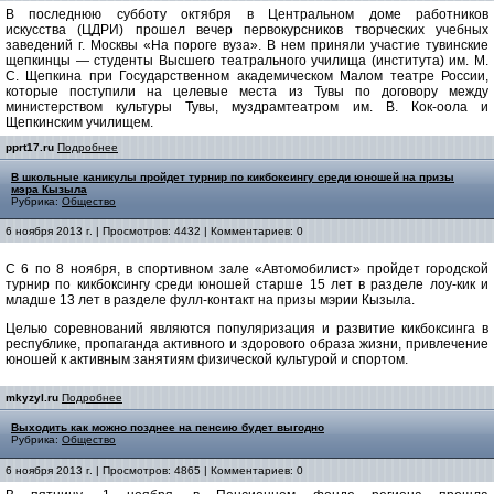
В последнюю субботу октября в Центральном доме работников
искусства (ЦДРИ) прошел вечер первокурсников творческих учебных
заведений г. Москвы «На пороге вуза». В нем приняли участие тувинские
щепкинцы — студенты Высшего театрального училища (института) им. М.
С. Щепкина при Государственном академическом Малом театре России,
которые поступили на целевые места из Тувы по договору между
министерством культуры Тувы, муздрамтеатром им. В. Кок-оола и
Щепкинским училищем.
pprt17.ru
Подробнее
В школьные каникулы пройдет турнир по кикбоксингу среди юношей на призы
мэра Кызыла
Рубрика:
Общество
6 ноября 2013 г. | Просмотров: 4432 | Комментариев: 0
С 6 по 8 ноября, в спортивном зале «Автомобилист» пройдет городской
турнир по кикбоксингу среди юношей старше 15 лет в разделе лоу-кик и
младше 13 лет в разделе фулл-контакт на призы мэрии Кызыла.
Целью соревнований являются популяризация и развитие кикбоксинга в
республике, пропаганда активного и здорового образа жизни, привлечение
юношей к активным занятиям физической культурой и спортом.
mkyzyl.ru
Подробнее
Выходить как можно позднее на пенсию будет выгодно
Рубрика:
Общество
6 ноября 2013 г. | Просмотров: 4865 | Комментариев: 0