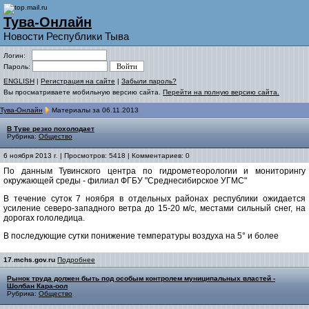
Тува-Онлайн
Новости Республики Тыва
Логин:
Пароль:
ENGLISH
|
Регистрация на сайте
|
Забыли пароль?
Вы просматриваете мобильную версию сайта.
Перейти на полную версию сайта.
Тува-Онлайн
Материалы за 06.11.2013
В Туве резко похолодает
Рубрика:
Общество
6 ноября 2013 г. | Просмотров: 5418 | Комментариев: 0
По данным Тувинского центра по гидрометеорологии и мониторингу
окружающей среды - филиал ФГБУ "Среднесибирское УГМС"
В течение суток 7 ноября в отдельных районах республики ожидается
усиление северо-западного ветра до 15-20 м/с, местами сильный снег, на
дорогах гололедица.
В последующие сутки понижение температуры воздуха на 5° и более
17.mchs.gov.ru
Подробнее
Рынок труда должен быть под особым контролем муниципальных властей -
Шолбан Кара-оол
Рубрика:
Общество