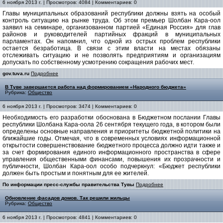
6 ноября 2013 г. | Просмотров: 4084 | Комментариев: 0
Главы муниципальных образований республики должны взять на особый
контроль ситуацию на рынке труда. Об этом премьер Шолбан Кара-оол
заявил на семинаре, организованном партией «Единая Россия» для глав
районов и руководителей партийных фракций в муниципальных
парламентах. Он напомнил, что одной из острых проблем республики
остается безработица. В связи с этим власти на местах обязаны
отслеживать ситуацию и не позволять предприятиям и организациям
допускать по собственному усмотрению сокращения рабочих мест.
gov.tuva.ru
Подробнее
В Туве завершается работа над формированием «Народного бюджета»
Рубрика:
Общество
6 ноября 2013 г. | Просмотров: 3474 | Комментариев: 0
Необходимость его разработки обоснована в Бюджетном послании Главы
республики Шолбана Кара-оола 26 сентября текущего года, в котором были
определены основные направления и приоритеты бюджетной политики на
ближайшие годы. Отмечая, что в современных условиях информационной
открытости совершенствование бюджетного процесса должно идти также и
за счет формирования единого информационного пространства в сфере
управления общественными финансами, повышения их прозрачности и
публичности, Шолбан Кара-оол особо подчеркнул: «Бюджет республики
должен быть простым и понятным для ее жителей.
По информации пресс-службы правительства Тувы
Подробнее
Обновление фасадов домов. Так решили жильцы
Рубрика:
Общество
6 ноября 2013 г. | Просмотров: 4841 | Комментариев: 0