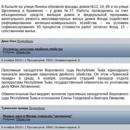
В Кызыле на улице Ленина обновили фасады домов №12, 24, 89 и на улице
Щетинкина и Кравченко – у дома №27. Работы проводились за счет
объединенных средств жильцов домов и федеральной программы
капитального ремонта многоквартирных жилых домов Фонда содействия
реформированию жилищно-коммунального хозяйства – на условиях
софинансирования: 85 процентов стоимости работ оплатил Фонд, 15 –
собственники жилья.
Дина Оюн
Подробнее
Осуждены заказчики двойного убийства
Рубрика:
Общество
6 ноября 2013 г. | Просмотров: 7853 | Комментариев: 0
Присяжные заседатели Верховного суда Республики Тыва единодушно
признали виновными заказчиков двойного убийства. Об этом «Тувинской
правде» в среду, 6 ноября, сообщила старший прокурор отдела
прокуратуры Республики Тыва, государственный обвинитель по уголовному
делу Юлия Литвиненко.
Обвинительным был вердикт коллегии присяжных заседателей Верховного
суда Республики Тыва в отношении Елены Гордеевой и Виктора Овчарова
Тувинская правда
Подробнее
Первые шаги в Москве тувинских "щепкинцев"
Рубрика:
Общество
6 ноября 2013 г. | Просмотров: 3980 | Комментариев: 0