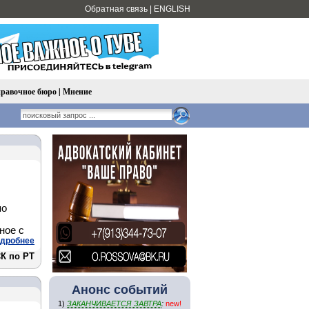
Обратная связь
|
ENGLISH
равочное бюро
|
Мнение
по
ное с
дробнее
СК по РТ
Анонс событий
1)
ЗАКАНЧИВАЕТСЯ ЗАВТРА
:
new!