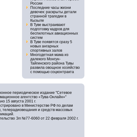
России
Последние часы жизни
девочек: раскрыты детали
странной трагедии в
Кызыле
В Туве выстраивают
подготовку кадров для
беспилотных авиационных
систем
В Туве появятся сразу 5
новых ангарных
спортивных залов
Многодетная мама из
далекого Монгун-
Тайгинского района Тувы
развила овощное хозяйство
с помощью соцконтракта
ронное периодическое издание "Сетевое
мационное агентство «Тува-Онлайн»"
но 15 августа 2001 г.
истрировано в Министерстве РФ по делам
и, телерадиовещания и средств массовых
никаций.
ельство Эл №77-6060 от 22 февраля 2002 г.