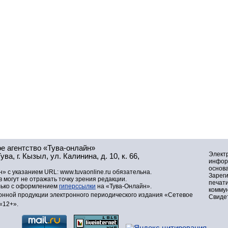
е агентство «Тува-онлайн»
Элект
а, г. Кызыл, ул. Калинина, д. 10, к. 66,
инфор
основа
» с указанием URL: www.tuvaonline.ru обязательна.
Зарег
могут не отражать точку зрения редакции.
печат
лько с оформлением
гиперссылки
на «Тува-Онлайн».
комму
нной продукции электронного периодического издания «Сетевое
Свидет
«12+».