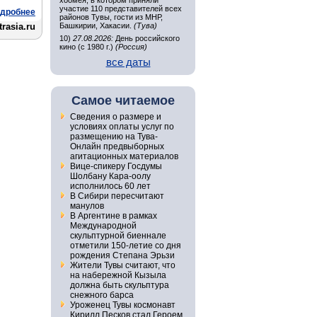
хоомея, в котором приняли
участие 110 представителей всех
дробнее
районов Тувы, гости из МНР,
rasia.ru
Башкирии, Хакасии.
(Тува)
10)
27.08.2026:
День российского
кино (с 1980 г.)
(Россия)
все даты
Самое читаемое
Сведения о размере и
условиях оплаты услуг по
размещению на Тува-
Онлайн предвыборных
агитационных материалов
Вице-спикеру Госдумы
Шолбану Кара-оолу
исполнилось 60 лет
В Сибири пересчитают
манулов
В Аргентине в рамках
Международной
скульптурной биеннале
отметили 150-летие со дня
рождения Степана Эрьзи
Жители Тувы считают, что
на набережной Кызыла
должна быть скульптура
снежного барса
Уроженец Тувы космонавт
Кирилл Песков стал Героем