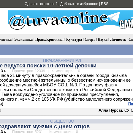
Сделать стартовой
|
Добавить в избранное
|
RSS
литика
|
Экономика
|
Право/Криминал
|
Культура
|
Спорт
|
Наука
|
Личность
|
Сп
ПРАВО/КРИМИНАЛ
 ведутся поиски 10-летней девочки
3 г.
| Просмотров: 12339 | Комментариев: 0
 часа 21 минуту в правоохранительные органы города Кызыла
сообщение местной жительницы о безвестном исчезновении ее
ней дочери учащейся МБОУ СОШ №3. По данному факту
ыми органами Следственного комитета Российской Федерации 
 Тыва возбуждено уголовное по признакам преступления,
енного п. «в» ч.2 ст. 105 УК РФ (убийство малолетнего сопряжен
).
По
Алла Нурсат, СУ 
ОБЩЕСТВО
поздравляют мужчин с Днем отцов
3 г.
| Просмотров: 5231 | Комментариев: 0