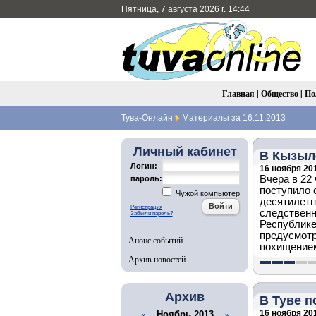
Пятница, 7 августа 2026 г. 14:44
Главная
|
Общество
|
По
Тува-Онлайн
Материалы за 16.11.2013
Личный кабинет
В Кызыле
Логин:
16 ноября 201
Вчера в 22
пароль:
поступило 
Чужой компьютер
десятилет
Регистрация
следственн
Забыли пароль?
Республике
предусмотр
Анонс событий
похищением
Архив новостей
Архив
В Туве 
16 ноября 201
Ноябрь 2013
«
»