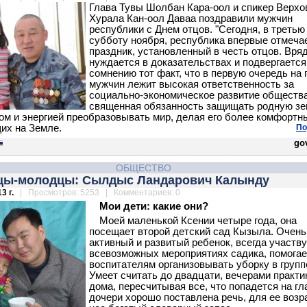
Глава Тувы Шолбан Кара-оол и спикер Верхо
Хурала Кан-оол Даваа поздравили мужчин
республики с Днем отцов. "Сегодня, в третью
субботу ноября, республика впервые отмеча
праздник, установленный в честь отцов. Вря
нуждается в доказательствах и подвергается
сомнению тот факт, что в первую очередь на
мужчин лежит высокая ответственность за
социально-экономическое развитие общества
священная обязанность защищать родную з
ом и энергией преобразовывать мир, делая его более комфортн
их на Земле.
По
gov
ОБЩЕСТВО
тцы-молодцы: Сылдыс Ландарович Калынду
3 г.
| Просмотров: 5253 | Комментариев: 0
Мои дети: какие они?
Моей маленькой Ксении четыре года, она
посещает второй детский сад Кызыла. Очень
активный и развитый ребенок, всегда участву
всевозможных мероприятиях садика, помогае
воспитателям организовывать уборку в групп
Умеет считать до двадцати, вечерами практи
дома, пересчитывая все, что попадется на гл
дочери хорошо поставлена речь, для ее возр