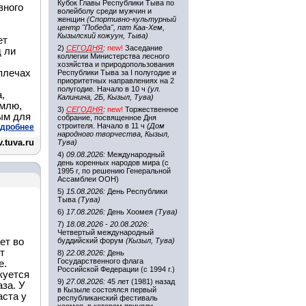
Кубок Главы Республики Тыва по
вного
волейболу среди мужчин и
женщин
(Спортивно-культурный
центр "Победа", пгт Каа-Хем,
Кызылский кожуун, Тыва)
ет
2)
СЕГОДНЯ
:
new!
Заседание
д ли
коллегии Министерства лесного
хозяйства и природопользования
 плечах
Республики Тыва за I полугодие и
приоритетных направлениях на 2
полугодие. Начало в 10 ч
(ул.
,
Калинина, 2Б, Кызыл, Тува)
емлю,
3)
СЕГОДНЯ
:
new!
Торжественное
ым для
собрание, посвященное Дня
строителя. Начало в 11 ч
(Дом
дробнее
народного творчества, Кызыл,
.tuva.ru
Тува)
4)
09.08.2026:
Международный
день коренных народов мира (с
1995 г, по решению Генеральной
Ассамблеи ООН)
5)
15.08.2026:
День Республики
Тыва
(Тува)
6)
17.08.2026:
День Хоомея
(Тува)
7)
18.08.2026 - 20.08.2026:
Четвертый международный
ет во
буддийский форум
(Кызыл, Тува)
т
8)
22.08.2026:
День
Государственного флага
е.
Российской Федерации (с 1994 г.)
куется
9)
27.08.2026:
45 лет (1981) назад
аза. У
в Кызыле состоялся первый
аста у
республиканский фестиваль