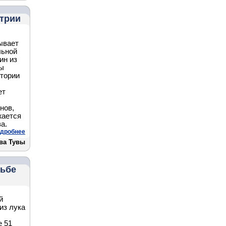
стрии
ывает
льной
ин из
вы
итории
ет
нов,
жается
а.
дробнее
ва Тувы
льбе
й
из лука
е 51