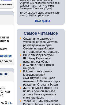
хоомея, в котором приняли
участие 110 представителей всех
оржиева
районов Тувы, гости из МНР,
Башкирии, Хакасии.
(Тува)
10)
27.08.2026:
День российского
кино (с 1980 г.)
(Россия)
все даты
Самое читаемое
есятки
Сведения о размере и
иям в
условиях оплаты услуг по
размещению на Тува-
всем
Онлайн предвыборных
агитационных материалов
Вице-спикеру Госдумы
дробнее
Шолбану Кара-оолу
.tuva.ru
исполнилось 60 лет
В Сибири пересчитают
манулов
В Аргентине в рамках
дане
Международной
скульптурной биеннале
отметили 150-летие со дня
рождения Степана Эрьзи
ыва
Жители Тувы считают, что
ублики
на набережной Кызыла
должна быть скульптура
ка
снежного барса
Уроженец Тувы космонавт
 ч. 3
ст.
Кирилл Песков стал Героем