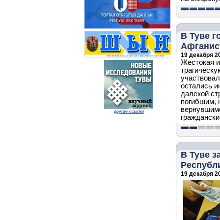
В Туве г
Афганис
19 декабря 20
Жестокая и
трагическу
участвовал
остались и
далекой ст
погибшим, 
вернувшимс
другие ссылки
граждански
В Туве з
Республ
19 декабря 20