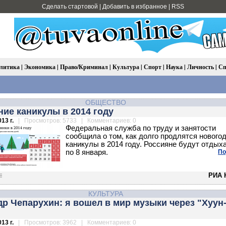
Сделать стартовой
|
Добавить в избранное
|
RSS
литика
|
Экономика
|
Право/Криминал
|
Культура
|
Спорт
|
Наука
|
Личность
|
Сп
ОБЩЕСТВО
ие каникулы в 2014 году
13 г.
| Просмотров: 5733 | Комментариев: 0
Федеральная служба по труду и занятости
сообщила о том, как долго продлятся нового
каникулы в 2014 году. Россияне будут отдыха
по 8 января.
По
РИА 
КУЛЬТУРА
р Чепарухин: я вошел в мир музыки через "Хуун
13 г.
| Просмотров: 3962 | Комментариев: 0