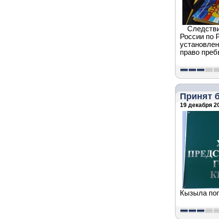
Следстви
России по 
установлен
право преб
Принят 
19 декабря 20
Кызыла по