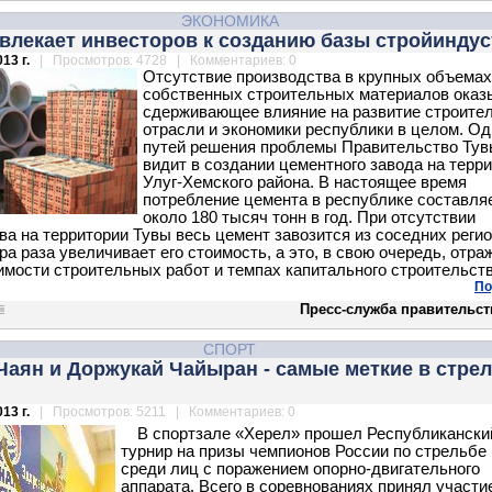
ЭКОНОМИКА
влекает инвесторов к созданию базы стройинду
13 г.
| Просмотров: 4728 | Комментариев: 0
Отсутствие производства в крупных объемах
собственных строительных материалов оказ
сдерживающее влияние на развитие строите
отрасли и экономики республики в целом. Од
путей решения проблемы Правительство Ту
видит в создании цементного завода на терр
Улуг-Хемского района. В настоящее время
потребление цемента в республике составля
около 180 тысяч тонн в год. При отсутствии
ва на территории Тувы весь цемент завозится из соседних регио
ра раза увеличивает его стоимость, а это, в свою очередь, отра
имости строительных работ и темпах капитального строительств
По
Пресс-служба правительст
СПОРТ
аян и Доржукай Чайыран - самые меткие в стре
13 г.
| Просмотров: 5211 | Комментариев: 0
В спортзале «Херел» прошел Республикански
турнир на призы чемпионов России по стрельбе 
среди лиц с поражением опорно-двигательного
аппарата. Всего в соревнованиях принял участи