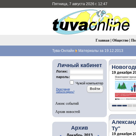
Пятница, 7 августа 2026 г. 12:47
Главная
|
Общество
|
По
Тува-Онлайн
Материалы за 19.12.2013
Личный кабинет
Новогодн
Логин:
19 декабря 20
пароль:
Чужой компьютер
Регистрация
Забыли пароль?
Анонс событий
Архив новостей
Александ
Архив
Ту"
19 декабря 20
Декабрь 2013
«
»