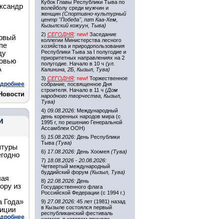
Кубок Главы Республики Тыва по
ксандр
волейболу среди мужчин и
женщин
(Спортивно-культурный
центр "Победа", пгт Каа-Хем,
Кызылский кожуун, Тыва)
2)
СЕГОДНЯ
:
new!
Заседание
ервый
коллегии Министерства лесного
пе
хозяйства и природопользования
Республики Тыва за I полугодие и
ду
приоритетных направлениях на 2
бовью
полугодие. Начало в 10 ч
(ул.
А
Калинина, 2Б, Кызыл, Тува)
3)
СЕГОДНЯ
:
new!
Торжественное
дробнее
собрание, посвященное Дня
строителя. Начало в 11 ч
(Дом
Новости
народного творчества, Кызыл,
Тува)
4)
09.08.2026:
Международный
день коренных народов мира (с
и
1995 г, по решению Генеральной
Ассамблеи ООН)
5)
15.08.2026:
День Республики
Тыва
(Тува)
птуры
6)
17.08.2026:
День Хоомея
(Тува)
егодно
7)
18.08.2026 - 20.08.2026:
Четвертый международный
буддийский форум
(Кызыл, Тува)
чая
8)
22.08.2026:
День
ору из
Государственного флага
Российской Федерации (с 1994 г.)
а Года»
9)
27.08.2026:
45 лет (1981) назад
в Кызыле состоялся первый
зиции
республиканский фестиваль
дробнее