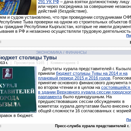
291 УК РФ
– дача взятки должностному лицу
или через посредника за совершение незако
действий (бездействие).
ем и судом установлено, что при проведении сотрудниками О
Республике Тыва проверки на одном из строительных объектов 
ы граждане Республики Кыргызстан, которые не имели докумен
ывания в РФ и незаконно осуществляли трудовую деятельность
По
ЭКОНОМИКА
/
ФИНАНСЫ
бюджет столицы Тувы
13 г.
| Просмотров: 5165 | Комментариев: 0
Депутаты хурала представителей г. Кызыл
приняли
бюджет столицы Тувы на 2014 и на
плановый период 2015 и 2016 годов
. Голосов
принятие основного финансового документа 
во втором чтении и в целом на
состоявшейся
в здании Верховного хурала сессии городско
парламента
было единодушным. На
предшествовавших сессии обсуждениях в
комитетах хурала депутатами было внесено 
общей сложности 16 согласованных с мэрией
правок в бюджет.
По
Пресс-служба хурала представителей г