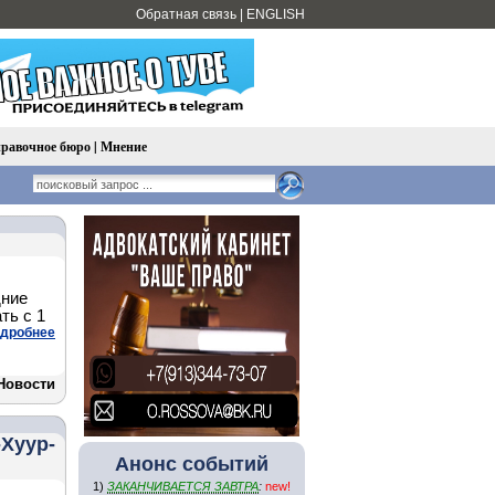
Обратная связь
|
ENGLISH
равочное бюро
|
Мнение
дние
ть с 1
дробнее
Новости
-Хуур-
Анонс событий
1)
ЗАКАНЧИВАЕТСЯ ЗАВТРА
:
new!