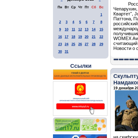
Росс
Пн
Вт
Ср
Чт
Пт
Сб
Вс
Чепарухин,
Квартет", J
1
Паттона, П
2
3
4
5
6
7
8
российский
междунаро
9
10
11
12
13
14
15
получивший
16
17
18
19
20
21
22
WOMEX Awar
считающий 
23
24
25
26
27
28
29
Новости о 
30
31
Ссылки
Скульпт
Намдако
19 декабря 20
на скифску