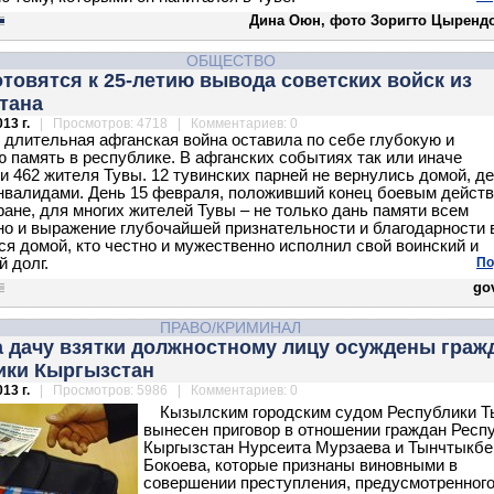
Дина Оюн, фото Зоригто Цыренд
ОБЩЕСТВО
отовятся к 25-летию вывода советских войск из
тана
13 г.
| Просмотров: 4718 | Комментариев: 0
 длительная афганская война оставила по себе глубокую и
ю память в республике. В афганских событиях так или иначе
и 462 жителя Тувы. 12 тувинских парней не вернулись домой, д
нвалидами. День 15 февраля, положивший конец боевым действ
ране, для многих жителей Тувы – не только дань памяти всем
но и выражение глубочайшей признательности и благодарности 
я домой, кто честно и мужественно исполнил свой воинский и
й долг.
По
gov
ПРАВО/КРИМИНАЛ
а дачу взятки должностному лицу осуждены граж
ики Кыргызстан
13 г.
| Просмотров: 5986 | Комментариев: 0
Кызылским городским судом Республики Т
вынесен приговор в отношении граждан Респ
Кыргызстан Нурсеита Мурзаева и Тынчтыкбе
Бокоева, которые признаны виновными в
совершении преступления, предусмотренного