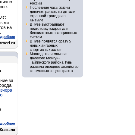
 лично
России
нных
Последние часы жизни
девочек: раскрыты детали
странной трагедии в
ФМС
Кызыле
были
В Туве выстраивают
тов на
подготовку кадров для
.
беспилотных авиационных
дробнее
систем
В Туве появятся сразу 5
procrf.ru
новых ангарных
спортивных залов
Многодетная мама из
далекого Монгун-
Тайгинского района Тувы
развила овощное хозяйство
а
с помощью соцконтракта
ание за
города
 вчера
го
в
дробнее
. Кызыла