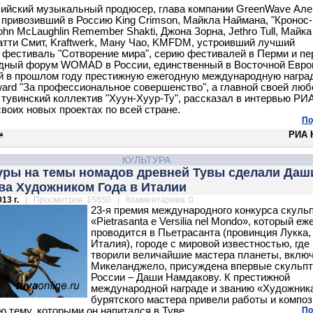
ийский музыкальный продюсер, глава компании GreenWave Але
 привозивший в Россию King Crimson, Майкла Наймана, "Кронос-
ohn McLaughlin Remember Shakti, Джона Зорна, Jethro Tull, Майка
атти Смит, Kraftwerk, Ману Чао, KMFDM, устроивший лучший
 фестиваль "Сотворение мира", серию фестивалей в Перми и п
дный форум WOMAD в России, единственный в Восточной Евро
 в прошлом году престижную ежегодную международную награ
d "За профессиональное совершенство", а главной своей лю
тувинский коллектив "Хуун-Хуур-Ту", рассказал в интервью РИ
своих новых проектах по всей стране.
По
РИА 
КУЛЬТУРА
уры на темы номадов древней Тувы сделали Даш
ва Художником Года в Италии
13 г.
| Просмотров: 15850 | Комментариев: 0
23-я премия международного конкурса скуль
«Pietrasanta e Versilia nel Mondo», который еж
проводится в Пьетрасанта (провинция Лукка,
Италия), городе с мировой известностью, где
творили величайшие мастера планеты, вклю
Микеланджело, присуждена впервые скульпт
России – Даши Намдакову. К престижной
международной награде и званию «Художник
бурятского мастера привели работы и компо
ю тему, которыми он напитался в Туве.
По