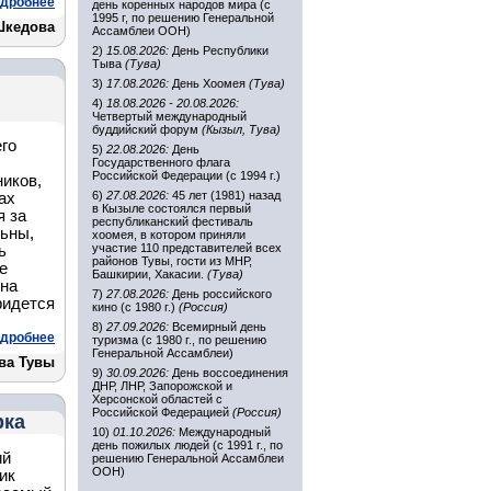
дробнее
день коренных народов мира (с
1995 г, по решению Генеральной
Шкедова
Ассамблеи ООН)
2)
15.08.2026:
День Республики
Тыва
(Тува)
3)
17.08.2026:
День Хоомея
(Тува)
4)
18.08.2026 - 20.08.2026:
Четвертый международный
буддийский форум
(Кызыл, Тува)
го
5)
22.08.2026:
День
Государственного флага
Российской Федерации (с 1994 г.)
иков,
6)
27.08.2026:
45 лет (1981) назад
ах
в Кызыле состоялся первый
я за
республиканский фестиваль
льны,
хоомея, в котором приняли
участие 110 представителей всех
ь
районов Тувы, гости из МНР,
е
Башкирии, Хакасии.
(Тува)
 на
7)
27.08.2026:
День российского
ридется
кино (с 1980 г.)
(Россия)
8)
27.09.2026:
Всемирный день
дробнее
туризма (с 1980 г., по решению
Генеральной Ассамблеи)
ва Тувы
9)
30.09.2026:
День воссоединения
ДНР, ЛНР, Запорожской и
Херсонской областей с
Российской Федерацией
(Россия)
рка
10)
01.10.2026:
Международный
день пожилых людей (с 1991 г., по
ий
решению Генеральной Ассамблеи
ООН)
ик