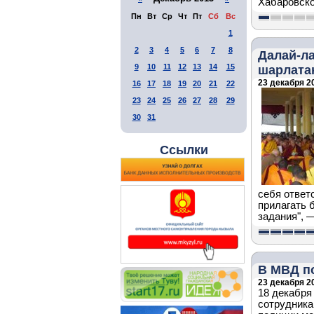
Хабаровско
Пн
Вт
Ср
Чт
Пт
Сб
Вс
1
2
3
4
5
6
7
8
Далай-ла
9
10
11
12
13
14
15
шарлата
23 декабря 20
16
17
18
19
20
21
22
23
24
25
26
27
28
29
30
31
Ссылки
себя ответ
прилагать 
задания", 
В МВД п
23 декабря 20
18 декабря
сотрудника