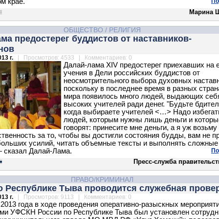
м крае.
По
Марина 
ОБЩЕСТВО
/
РЕЛИГИЯ
ма предостерег буддистов от наставников-
нов
13 г.
| Просмотров: 4533 | Комментариев: 0
Далай-лама XIV предостерег приехавших на е
учения в Дели российских буддистов от
неосмотрительного выбора духовных наставн
поскольку в последнее время в разных стран
мира появилось много людей, выдающих себ
высоких учителей ради денег. "Будьте бдите
когда выбираете учителей <…> Надо избегат
людей, которым нужны лишь деньги и которы
говорят: принесите мне деньги, а я уж возьму
ственность за то, чтобы вы достигли состояния будды, вам не п
больших усилий, читать объемные тексты и выполнять сложные
— сказал Далай-Лама.
По
Пресс-служба правительст
ПРАВО/КРИМИНАЛ
о Республике Тыва проводится служебная прове
13 г.
| Просмотров: 9113 | Комментариев: 0
 2013 года в ходе проведения оперативно-разыскных мероприят
ми УФСКН России по Республике Тыва был установлен сотрудн