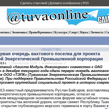
Сделать стартовой
|
Добавить в избранное
|
RSS
литика
|
Экономика
|
Право/Криминал
|
Культура
|
Спорт
|
Наука
|
Личность
|
Сп
ОБЩЕСТВО
рвая очередь вахтового поселка для проекта
ой Энергетической Промышленной корпорации
13 г.
| Просмотров: 5103 | Комментариев: 0
мпаний «Ависта Модуль Инжиниринг» совместно с ОАО
 в декабре текущего года сдали первую очередь вахтовог
ля ООО «ТЭПК» (Тувинская Энергетическая Промышленная
я). При поддержке Правительства Российской Федерации
пускает крупнейший социальный проект в истории совре
013 известный предприниматель Руслан Байсаров, возглавляю
энергетическую промышленную корпорацию, огласил на
ском международном экономическом форуме масштабные планы
троительства железной дороги, которая свяжет Республику Тыва
и открытия глубоководного морского терминала в порту Ванино в