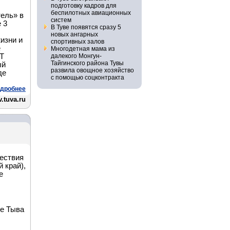
подготовку кадров для
беспилотных авиационных
ель» в
систем
 3
В Туве появятся сразу 5
новых ангарных
изни и
спортивных залов
е
Многодетная мама из
РТ
далекого Монгун-
Тайгинского района Тувы
ый
развила овощное хозяйство
де
с помощью соцконтракта
дробнее
.tuva.ru
и
ествия
 край),
е
е Тыва