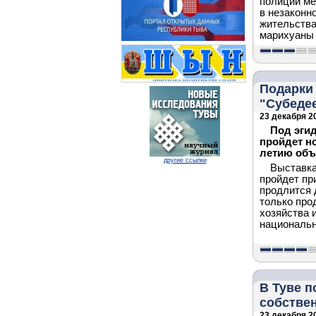
полиции м
в незаконн
жительства
марихуаны 
Подарки 
"Субеде
23 декабря 20
Под эги
пройдет н
летию объ
другие ссылки
Выставка
пройдет пр
продлится 
только про
хозяйства 
националь
В Туве 
собстве
23 декабря 20