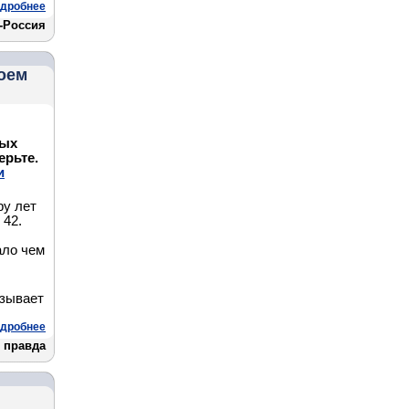
дробнее
-Россия
воем
ных
ерьте.
и
ру лет
 42.
ало чем
азывает
дробнее
 правда