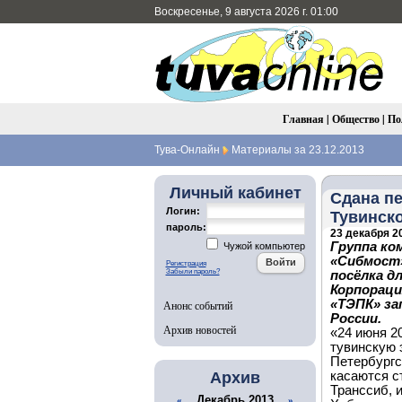
Воскресенье, 9 августа 2026 г. 01:00
Главная
|
Общество
|
По
Тува-Онлайн
Материалы за 23.12.2013
Личный кабинет
Сдана пе
Логин:
Тувинск
пароль:
23 декабря 20
Группа ко
Чужой компьютер
«Сибмост»
Регистрация
Забыли пароль?
посёлка д
Корпораци
«ТЭПК» за
Анонс событий
России.
Архив новостей
«24 июня 2
тувинскую 
Петербург
Архив
касаются с
Транссиб, 
Декабрь 2013
«
»