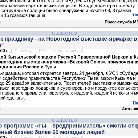
ежмуниципального отдела МО МВД РФ «Улуг-Хемский» подозре
ом хранении наркотических веществ. В ходе досмотра по месту
 сотрудника полиции было обнаружено и изъято 68, 3 грамма
и 16 граммов гашиша.
По
Пресс-служба М
ОБЩЕСТВО
к празднику - на Новогодней выставке-ярмарке в
е"
13 г.
| Просмотров: 4762 | Комментариев: 0
дой Кызыльской епархии Русской Православной Церкви в 
овогодняя выставка-ярмарка «Вековой Союз», приуроченная
единения России и Тувы.
-ярмарка, которая откроется завтра, 24 декабря, в УСК «Субеде
и содействии правительства Республики Тыва, мэрии Кызыла и
до 29 декабря включительно. Посетителей выставки-ярмарки жд
дажи новогодних подарков и сувениров, но и продуктов сельског
и народного промысла, ювелирных изделий, изделий из кожи и м
ной одежды.
По
Алтына
ОБЩЕСТВО
по программе «Ты – предприниматель» смогли от
нный бизнес более 60 молодых людей
13 г.
| Просмотров: 4387 | Комментариев: 0