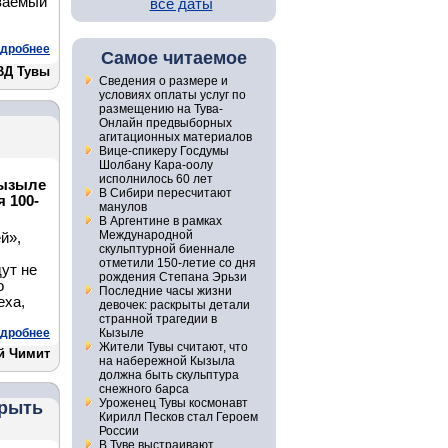
ваемый
все даты
дробнее
Самое читаемое
ВД Тувы
Сведения о размере и
условиях оплаты услуг по
размещению на Тува-
Онлайн предвыборных
агитационных материалов
Вице-спикеру Госдумы
Шолбану Кара-оолу
исполнилось 60 лет
Кызыле
В Сибири пересчитают
 100-
манулов
В Аргентине в рамках
Международной
й»,
скульптурной биеннале
отметили 150-летие со дня
ут не
рождения Степана Эрьзи
о
Последние часы жизни
еха,
девочек: раскрыты детали
странной трагедии в
дробнее
Кызыле
Жители Тувы считают, что
й Чимит
на набережной Кызыла
должна быть скульптура
снежного барса
Уроженец Тувы космонавт
крыть
Кирилл Песков стал Героем
России
В Туве выстраивают