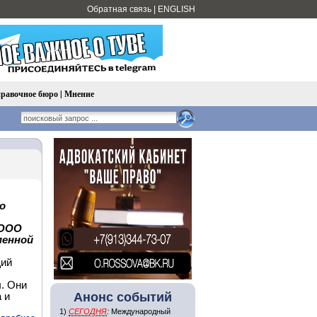
Обратная связь
|
ENGLISH
равочное бюро
|
Мнение
о
 ООО
менной
щий
. Они
Анонс событий
 и
1)
СЕГОДНЯ
:
Международный