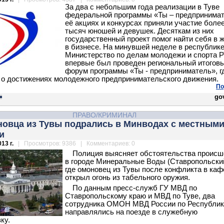
За два с небольшим года реализации в Туве
федеральной программы «Ты – предпринимат
её акциях и конкурсах приняли участие более
тысяч юношей и девушек. Десяткам из них
государственный проект помог найти себя в ж
в бизнесе. На минувшей неделе в республик
Министерство по делам молодежи и спорта 
впервые был проведен региональный итогов
форум программы «Ты - предприниматель», г
 о достижениях молодежного предпринимательского движения.
По
gov
ПРАВО/КРИМИНАЛ
новца из Тувы подрались в Минводах с местным
и
13 г.
| Просмотров: 9386 | Комментариев: 0
Полиция выясняет обстоятельства происш
в городе Минеральные Воды (Ставропольский
где омоновец из Тувы после конфликта в каф
открыл огонь из табельного оружия.
По данным пресс-служб ГУ МВД по
Ставропольскому краю и МВД по Туве, два
сотрудника ОМОН МВД России по Республик
направлялись на поезде в служебную
ку.