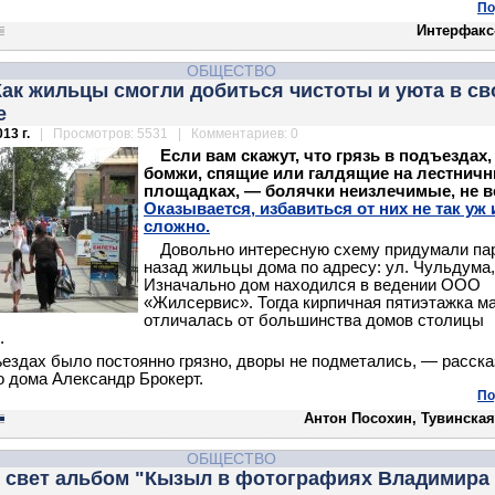
По
Интерфакс
ОБЩЕСТВО
ак жильцы смогли добиться чистоты и уюта в с
е
13 г.
| Просмотров: 5531 | Комментариев: 0
Если вам скажут, что грязь в подъездах,
бомжи, спящие или галдящие на лестнич
площадках, — болячки неизлечимые, не в
Оказывается, избавиться от них не так уж 
сложно.
Довольно интересную схему придумали па
назад жильцы дома по адресу: ул. Чульдума,
Изначально дом находился в ве­дении ООО
«Жилсервис». Тогда кирпичная пятиэтажка м
отличалась от большинства домов столицы
.
ездах было постоянно грязно, дворы не подметались, — расск
о дома Александр Брокерт.
По
Антон Посохин, Тувинская
ОБЩЕСТВО
 свет альбом "Кызыл в фотографиях Владимира