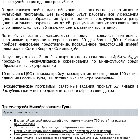
во всех учебных заведениях республики.
В дни каникул ребят ждет обширная познавательная, спортивная и
культурная программа. Без выходных будут работать все учреждения
дополнительного образования Тувы, в том числе республиканский центр
дополнительного образования детей, республиканская детско-юношеская
спортивная школ, республиканский центр развития воспитания.
Дети будут заняты максимально: пройдут конкурсы, викторины,
спортивные тренировки и соревнования, 30 декабря в ЦДО г. Кызыла
пройдет новогоднее представление, посвященное предстоящей зимней
олимпиаде в Сочи «Вперед к Олимпиаде!».
Целую неделю со 2 по 9 января в спортивном зале «Ирбис» будут
проходить Республиканские соревнования по мини-футболу среди
образовательных учреждений.
10 января в ЦДО г. Кызыла пройдут мероприятия, посвященные 100-летию
единения России и Тувы, 100-летию г. Кызыла «Ура, каникулы».
Рождественские программы, святочные гадания пройдут 6,7 января в
Республиканском центре дополнительного образования детей.
Пресс-служба Минобразования Тувы
Другие новости по теме:
В главной детской новогодней елке примут участие 700 детей из разных
районов Тувы
12 школьников из Тувы поедут на Кремлевскую елку
Осенние каникулы школьников Тувы продлятся со 2 по 9 ноября
Сегодня после зимних каникул за парты сели 15411 учащихся Кызыла
План культурно-массовых мероприятий в г. Кызыле с 23 декабря по 5 января