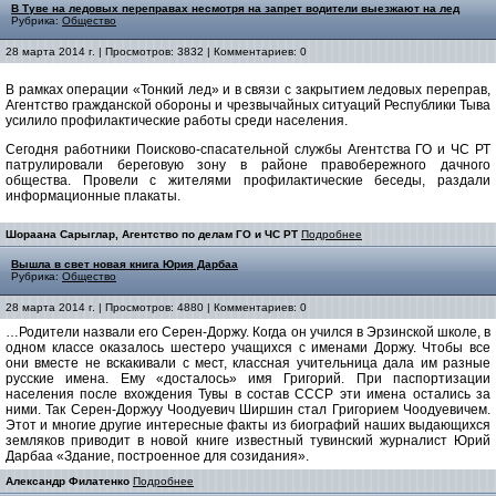
В Туве на ледовых переправах несмотря на запрет водители выезжают на лед
Рубрика:
Общество
28 марта 2014 г. | Просмотров: 3832 | Комментариев: 0
В рамках операции «Тонкий лед» и в связи с закрытием ледовых переправ,
Агентство гражданской обороны и чрезвычайных ситуаций Республики Тыва
усилило профилактические работы среди населения.
Сегодня работники Поисково-спасательной службы Агентства ГО и ЧС РТ
патрулировали береговую зону в районе правобережного дачного
общества. Провели с жителями профилактические беседы, раздали
информационные плакаты.
Шораана Сарыглар, Агентство по делам ГО и ЧС РТ
Подробнее
Вышла в свет новая книга Юрия Дарбаа
Рубрика:
Общество
28 марта 2014 г. | Просмотров: 4880 | Комментариев: 0
…Родители назвали его Серен-Доржу. Когда он учился в Эрзинской школе, в
одном классе оказалось шестеро учащихся с именами Доржу. Чтобы все
они вместе не вскакивали с мест, классная учительница дала им разные
русские имена. Ему «досталось» имя Григорий. При паспортизации
населения после вхождения Тувы в состав СССР эти имена остались за
ними. Так Серен-Доржуу Чоодуевич Ширшин стал Григорием Чоодуевичем.
Этот и многие другие интересные факты из биографий наших выдающихся
земляков приводит в новой книге известный тувинский журналист Юрий
Дарбаа «Здание, построенное для созидания».
Александр Филатенко
Подробнее