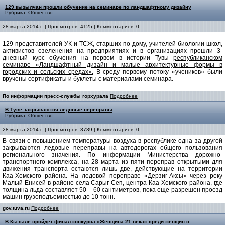
129 кызылчан прошли обучение на семинаре по ландшафтному дизайну
Рубрика:
Общество
28 марта 2014 г. | Просмотров: 4125 | Комментариев: 0
129 представителей УК и ТСЖ, старших по дому, учителей биологии школ,
активистов озеленения на предприятиях и в организациях прошли 3-
дневный курс обучения на первом в истории Тувы
республиканском
семинаре «Ландшафтный дизайн и малые архитектурные формы в
городских и сельских средах».
В среду первому потоку «учеников» были
вручены сертификаты и буклеты с материалами семинара.
По информации пресс-службы горхурала
Подробнее
В Туве закрываются ледовые переправы
Рубрика:
Общество
28 марта 2014 г. | Просмотров: 3739 | Комментариев: 0
В связи с повышением температуры воздуха в республике одна за другой
закрываются ледовые переправы на автодорогах общего пользования
регионального значения. По информации Министерства дорожно-
транспортного комплекса, на 28 марта из пяти переправ открытыми для
движения транспорта остаются лишь две, действующие на территории
Каа-Хемского района. На ледовой переправе «Дерзиг-Аксы» через реку
Малый Енисей в районе села Сарыг-Сеп, центра Каа-Хемского района, где
толщина льда составляет 50 – 60 сантиметров, пока еще разрешен проезд
машин грузоподъемностью до 10 тонн.
gov.tuva.ru
Подробнее
В Кызыле пройдет финал конкурса «Женщина 21 века» среди женщин с