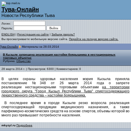
Тува-Онлайн
Новости Республики Тыва
Логин:
Пароль:
ENGLISH
|
Регистрация на сайте
|
Забыли пароль?
Вы просматриваете мобильную версию сайта.
Перейти на полную версию сайта.
Тува-Онлайн
Материалы за 28.03.2014
В Кызыле запрещена реализация настойки боярышника в нестационарных
торговых объектах
Рубрика:
Общество
28 марта 2014 г. | Просмотров: 6300 | Комментариев: 0
В целях охраны здоровья населения мэрия Кызыла приняла
постановление №348 от 26 марта 2014 года o запрете
реализации нестационарными торговыми объектами
на территории
городского округа "Город Кызыл Республики Тыва" спиртосодержащего
лекарственного средства – настойки боярышника.
В последнее время в городе Кызыле резко возросла реализация
спиртосодержащей продукции медицинского назначения, а также
парфюмерно-косметических средств на основе спиртов, объемы которой во
много раз превышают потребности населения.
mkyzyl.ru
Подробнее