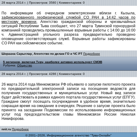
28 марта 2014 г. | Просмотров: 3580 | Комментариев: 0
По информации об очередном землетрясении вблизи г. Кызыла,
зафиксированного геофизической службой СО РАН в 14:42 часов по
местному времени,
Агентство гражданской обороны и чрезвычайных
ситуаций Республики Тыва сообщает, что 27 марта Тувинской горнорудной
компанией проводились промышленные взрывные работы с 14:00 до 16:00
ч. Администрацией угольного разреза предварительно проведено
оповещение соответствующих служб. Взрывные работы зафиксированы
СО РАН как сейсмическое событие.
Шораана Сарыглар, Агентство по делам ГО и ЧС РТ
Подробнее
5 регионов, включая Туву, наиболее активно используют СМЭВ
Рубрика:
Общество
28 марта 2014 г. | Просмотров: 4286 | Комментариев: 0
26 марта 2014 года Минкомсвязи РФ объявило о запуске пилотного проекта
по предварительной электронной записи на посещение ведомств для
получения государственных и муниципальных услуг. Новый вид записи
будет действовать в рамках единого портала государственных услуг (ЕПГУ).
Граждане смогут посещать госучреждения в удобное время, значительно
сокращая время на ожидание в очередях. Решение о запуске проекта было
принято на заседании Подкомиссии по использованию информационных
услуг под председательством главы Минкомсвязи России Николая
Никифорова.
nnit.ru
Подробнее
© 2001–2026, Информационное агентство "Тува-Онлайн"