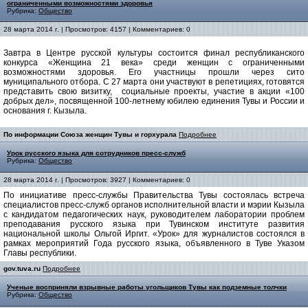
ограниченными возможностями здоровья
Рубрика:
Общество
28 марта 2014 г. | Просмотров: 4157 | Комментариев: 0
Завтра в Центре русской культуры состоится финал республиканского
конкурса «Женщина 21 века» среди женщин с ограниченными
возможностями здоровья. Его участницы прошли через сито
муниципального отбора. С 27 марта они участвуют в репетициях, готовятся
представить свою визитку, социальные проекты, участие в акции «100
добрых дел», посвященной 100-летнему юбилею единения Тувы и России и
основания г. Кызыла.
По информации Союза женщин Тувы и горхурала
Подробнее
Урок русского языка для сотрудников пресс-служб
Рубрика:
Общество
28 марта 2014 г. | Просмотров: 3927 | Комментариев: 0
По инициативе пресс-службы Правительства Тувы состоялась встреча
специалистов пресс-служб органов исполнительной власти и мэрии Кызыла
с кандидатом педагогических наук, руководителем лаборатории проблем
преподавания русского языка при Тувинском институте развития
национальной школы Ольгой Иргит. «Урок» для журналистов состоялся в
рамках мероприятий Года русского языка, объявленного в Туве Указом
Главы республики.
gov.tuva.ru
Подробнее
Ученые восприняли взрывные работы угольщиков Тувы как подземные толчки
Рубрика:
Общество