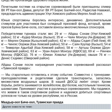
средство пропаганды здорового образа жизни.
Почетными гостями на открытие соревнований были приглашены спикер
ВХ РТ Кан-оол Даваа, депутат ВХ РТ Борис Балчий-оол, Радислав Наважап,
председатель администрации Улуг-Хемского района Мерген Анай-оол.
Юные спортсмены боролись интересно, динамично. Дополнительным
стимулом для участников был солидный призовой фонд, который, кроме
призов Буяна Биче-оола, составили взносы многочисленных спонсоров.
Победителями турнира стали: вес 29 кг — Айдаш Сонам (Улуг-Хемский
район); 32 кг –Кудер Монгуш (Кызыл); 35 кг — Чаян Монгуш (Ак-Довурак); 38
кг — Мерген Ооржак (Кызылский район); 42 кг — Айдаш Седип (Пий-Хем); 46
кг — Чингис Ооржак (Каа-Хемский район); 50 кг — Саян Куулар (Кызыл); 54 кг
— Темирлан Адыгбай (Каа-Хемский район); 58 кг — Артыш Ооржак (Дзун-
Хемчикский район); 63 кг — Уран-Херел Монгуш (РДЮСШ); 69 кг — Ринчен
Монгуш (РДЮСШ); 76 кг — Юлиан Ховалыг (Ак-Довурак); свыше 76 кг —
Денис Седивес (Овюрский район).
Айдаш Сонам после награждения участников соревнований рассказал
«Тувинской правде»:
— Мы старательно готовились к этому событию. Совместно с тренерами-
преподавателями и родителями сделали транспаранты, запаслись
множеством воздушных шаров. В нашей ДЮСШ любят спорт. Кроме
борьбы, ребята занимаются волейболом, футболом, настольным теннисом,
шахматами. Принимают участие в различных соревнованиях. Мы гордимся,
что живем в таком спортивном районе и надеемся добиться спортивных
успехов не только на уровне республики, но и России.
Маадыр-оол Биче-оол, Тувинская правда
Другие новости по теме: