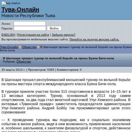
Тува-Онлайн
Новости Республики Тыва
Логин:
Пароль:
ENGLISH
|
Регистрация на сайте
|
Забыли пароль?
Вы просматриваете мобильную версию сайта.
Перейти на полную версию сайта.
Тува-Онлайн
Общество
В Шагонаре прошел турнир по вольной борьбе на призы Буяна
Биче-оола
В Шагонаре прошел турнир по вольной борьбе на призы Буяна Биче-оола
Рубрика:
Общество
30 марта 2014 г. | Просмотров: 5385 | Комментариев: 0
В Шагонаре прошел республиканский юношеский турнир по вольной борьбе
на призы мастера спорта международного класса Буяна Биче-оола.
В турнире приняли участие более 315 спортсменов в возрасте 14–15 лет в
13 весовых категориях. Турнир, основанный в 2013 году самим
спортсменом, за два года стал визитной карточкой Улуг-Хемского района. В
интервью «Тувинской правде» заместитель председателя администрации
Улуг-Хемского района Андрей Бойбу так прокомментировал цели этого
соревнования:
— К проведению турнира мы подходим, как к социально значимому
событию в жизни района, видя в нем возможность привлечения населения
и, особенно школьников, к занятиям физкультурой и спор­том, действенное