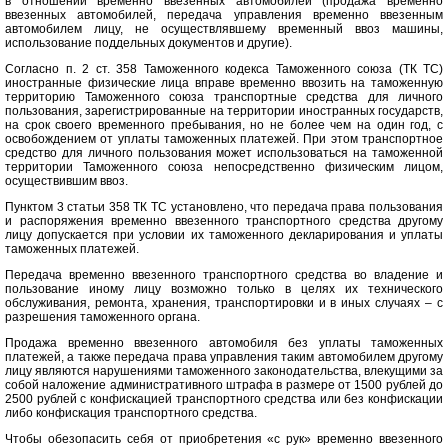
в отношении временно ввезенных автомобилей (продажа временно
ввезенных автомобилей, передача управления временно ввезенным
автомобилем лицу, не осуществлявшему временный ввоз машины,
использование поддельных документов и другие).
Согласно п. 2 ст. 358 Таможенного кодекса Таможенного союза (ТК ТС)
иностранные физические лица вправе временно ввозить на таможенную
территорию Таможенного союза транспортные средства для личного
пользования, зарегистрированные на территории иностранных государств,
на срок своего временного пребывания, но не более чем на один год, с
освобождением от уплаты таможенных платежей. При этом транспортное
средство для личного пользования может использоваться на таможенной
территории Таможенного союза непосредственно физическим лицом,
осуществившим ввоз.
Пунктом 3 статьи 358 ТК ТС установлено, что передача права пользования
и распоряжения временно ввезенного транспортного средства другому
лицу допускается при условии их таможенного декларирования и уплаты
таможенных платежей.
Передача временно ввезенного транспортного средства во владение и
пользование иному лицу возможно только в целях их технического
обслуживания, ремонта, хранения, транспортировки и в иных случаях – с
разрешения таможенного органа.
Продажа временно ввезенного автомобиля без уплаты таможенных
платежей, а также передача права управления таким автомобилем другому
лицу являются нарушениями таможенного законодательства, влекущими за
собой наложение административного штрафа в размере от 1500 рублей до
2500 рублей с конфискацией транспортного средства или без конфискации
либо конфискация транспортного средства.
Чтобы обезопасить себя от приобретения «с рук» временно ввезенного