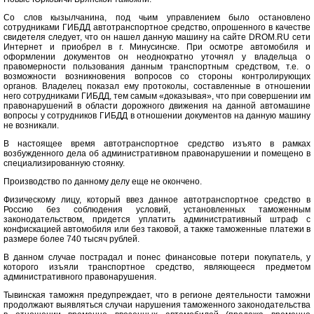
Со слов кызылчанина, под чьим управлением было остановлено
сотрудниками ГИБДД автотранспортное средство, опрошенного в качестве
свидетеля следует, что он нашел данную машину на сайте DROM.RU сети
Интернет и приобрел в г. Минусинске. При осмотре автомобиля и
оформлении документов он неоднократно уточнял у владельца о
правомерности пользования данным транспортным средством, т.е. о
возможности возникновения вопросов со стороны контролирующих
органов. Владелец показал ему протоколы, составленные в отношении
него сотрудниками ГИБДД, тем самым «доказывая», что при совершении им
правонарушений в области дорожного движения на данной автомашине
вопросы у сотрудников ГИБДД в отношении документов на данную машину
не возникали.
В настоящее время автотранспортное средство изъято в рамках
возбужденного дела об административном правонарушении и помещено в
специализированную стоянку.
Производство по данному делу еще не окончено.
Физическому лицу, который ввез данное автотранспортное средство в
Россию без соблюдения условий, установленных таможенным
законодательством, придется уплатить административный штраф с
конфискацией автомобиля или без таковой, а также таможенные платежи в
размере более 740 тысяч рублей.
В данном случае пострадал и понес финансовые потери покупатель, у
которого изъяли транспортное средство, являющееся предметом
административного правонарушения.
Тывинская таможня предупреждает, что в регионе деятельности таможни
продолжают выявляться случаи нарушения таможенного законодательства