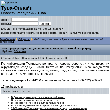
Тува-Онлайн
Новости Республики Тыва
Логин:
Пароль:
ENGLISH
|
Регистрация на сайте
|
Забыли пароль?
Вы просматриваете мобильную версию сайта.
Перейти на полную версию сайта.
Тува-Онлайн
Общество
МЧС предупреждает: в Туве возможны ливни, шквалистый
ветер, град
МЧС предупреждает: в Туве возможны ливни, шквалистый ветер, град
Рубрика:
Общество
22 июня 2014 г. | Просмотров: 3996 | Комментариев: 0
По информации Тувинского центра по гидрометеорологии и мониторингу
окружающей среды,23 июня местами по Республике Тыва ожидаются
сильные и очень сильные дожди, ливни, град, грозы, шквалистое усиление
ветра до 15-20 м/с, порывы до 25 м/с.
Телефон доверия ГУ МЧС России по Республике Тыва 8 (39422) 9-99-99.
17.mchs.gov.ru
Другие новости по теме:
В Туве ожидаются грозы и шквалистый ветер
В Туве ожидаются сильные дожди и град
В Туве прогнозируют 5 июля сильные ливни
В Туве ожидаются неблагоприятные погодные явления
29-30 июля в Туве ожидаются ливневые дожди, усиление ветра