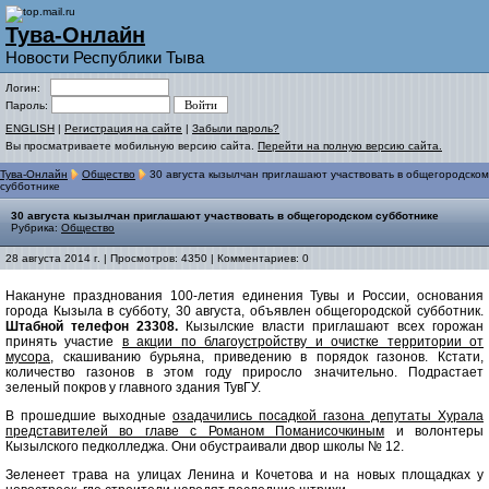
Тува-Онлайн
Новости Республики Тыва
Логин:
Пароль:
ENGLISH
|
Регистрация на сайте
|
Забыли пароль?
Вы просматриваете мобильную версию сайта.
Перейти на полную версию сайта.
Тува-Онлайн
Общество
30 августа кызылчан приглашают участвовать в общегородском
субботнике
30 августа кызылчан приглашают участвовать в общегородском субботнике
Рубрика:
Общество
28 августа 2014 г. | Просмотров: 4350 | Комментариев: 0
Накануне празднования 100-летия единения Тувы и России, основания
города Кызыла в субботу, 30 августа, объявлен общегородской субботник.
Штабной телефон 23308.
Кызылские власти приглашают всех горожан
принять участие
в акции по благоустройству и очистке территории от
мусора
, скашиванию бурьяна, приведению в порядок газонов. Кстати,
количество газонов в этом году приросло значительно. Подрастает
зеленый покров у главного здания ТувГУ.
В прошедшие выходные
озадачились посадкой газона депутаты Хурала
представителей во главе с Романом Поманисочкиным
и волонтеры
Кызылского педколледжа. Они обустраивали двор школы № 12.
Зеленеет трава на улицах Ленина и Кочетова и на новых площадках у