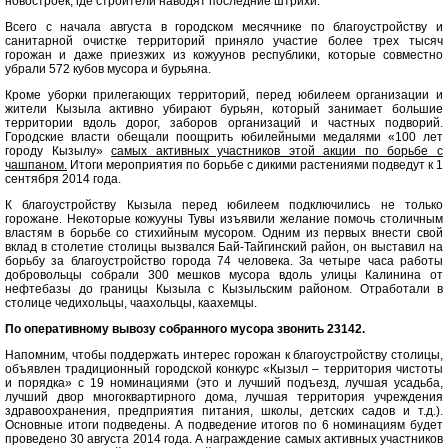
новостроек, где строители наводят последние штрихи.
Всего с начала августа в городском месячнике по благоустройству и
санитарной очистке территорий приняло участие более трех тысяч
горожан и даже приезжих из кожуунов республики, которые совместно
убрали 572 кубов мусора и бурьяна.
Кроме уборки прилегающих территорий, перед юбилеем организации и
жители Кызыла активно убирают бурьян, который занимает большие
территории вдоль дорог, заборов организаций и частных подворий.
Городские власти обещали поощрить юбилейными медалями «100 лет
городу Кызылу»
самых активных участников этой акции по борьбе с
чашпаном.
Итоги мероприятия по борьбе с дикими растениями подведут к 1
сентября 2014 года.
К благоустройству Кызыла перед юбилеем подключились не только
горожане. Некоторые кожууны Тувы изъявили желание помочь столичным
властям в борьбе со стихийным мусором. Одним из первых внести свой
вклад в столетие столицы вызвался Бай-Тайгинский район, он выставил на
борьбу за благоустройство города 74 человека. За четыре часа работы
добровольцы собрали 300 мешков мусора вдоль улицы Калинина от
нефтебазы до границы Кызыла с Кызыльским районом. Отработали в
столице чедихольцы, чаахольцы, каахемцы.
По оперативному вывозу собранного мусора звонить 23142.
Напомним, чтобы поддержать интерес горожан к благоустройству столицы,
объявлен традиционный городской конкурс «Кызыл – территория чистоты
и порядка» с 19 номинациями (это и лучший подъезд, лучшая усадьба,
лучший двор многоквартирного дома, лучшая территория учреждения
здравоохранения, предприятия питания, школы, детских садов и т.д.).
Основные итоги подведены. А подведение итогов по 6 номинациям будет
проведено 30 августа 2014 года. А награждение самых активных участников