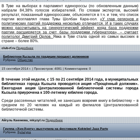
В Туве на выборах в парламент единороссы (по обновленным данным)
набрали 84,38% голосов избирателей. По словам экспертов, высокий
результат, показанный единороссами, объясняется в т.ч. и тем, что список
партии возглавлял глава Тувы Шолбан Кара-оол.
«
У глав регионов и
политических партий поддержка несколько отличается. И в таких случаях
можно рассчитывать на синергетический эффект, когда база поддержки
партии расширяется за счет базы поддержки губернатора», – считает
политолог Дмитрий Орлов.
Явка в Туве стала одной из самых высоких в
стране – более 80%.
club-rf.ru
Подробнее
Библиотеки Кызыла по традиции прощают должников
Рубрика:
Общество
15 сентября 2014 г. | Просмотров: 4081 | Комментариев: 0
В течение этой недели, с 15 по 21 сентября 2014 года, в муниципальных
библиотеках города Кызыла проводится акция «Прощённый должник».
Ежегодная акция Централизованной библиотечной системы города
Кызыла приурочена к 100-летнему юбилею города.
Среди рассеянных читателей, не занесших вовремя книгу в библиотеку – в
среднем по 20 человек на каждый из филиалов Централизованной
библиотечной системы.
Айгуль Каюмова, mkyzyl.ru
Подробнее
Группа «Хун-Хурту» выступила на фестивале Koktebel Jazz Party
Рубрика:
Культура