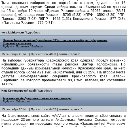
Тыва половина избирается по партийным спискам, другая – по 16
одномандатным округам. Среди избирательных объединений по данным
на 15 сентября 10 часов: «Единая Россия» набрала 91066 голосов (83,51
процент); «Справедливая Россия» – 5705 (5,23), КПРФ – 3592 (3,29); РПР-
Парнас – 3363 (3,08); ЛДПР – 1645 (1,51); Коммунисты России – 877 (0,8);
«Патриоты России» – 775 (0,71).
tyva.izbirkom.ru
Подробнее
Виктор Толоконский набрал более 63% голосов на выборах губернатора
Красноярского края
Рубрика:
Политика
/
Выборы
15 сентября 2014 г. | Просмотров: 4833 | Комментариев: 0
На выборах губернатора Красноярского края одержал победу временно
исполняющий обязанности главы региона Виктор Толоконский. По
последним данным избирательной комиссии Красноярского края, за него
отдали голоса более 421 тыс. избирателей, или 63.25%. На втором месте
депутат Законодательного собрания Красноярского края Валерий
Сергиенко, за которого проголосовали 93,3 тыс. человек, что составляет
14.02%.
Наш Красноярский край
Подробнее
Аржаану из Ак-Довурака срочно нужна помощь!
Рубрика:
Общество
15 сентября 2014 г. | Просмотров: 6455 | Комментариев: 0
На
благотворительном сайте «AdVita» с апреля ведется сбор средств в
поддержку 23-летнего жителя Ак-Довурака Аржаана Сонама
, которому
нужна операция по пересадке костного мозга. «Здравствуйте! Меня зовут