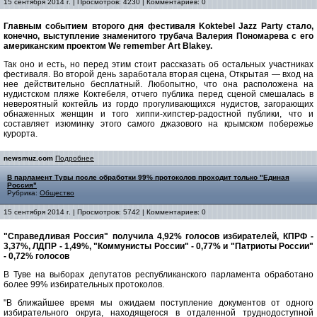
15 сентября 2014 г. | Просмотров: 4230 | Комментариев: 0
Главным событием второго дня фестиваля Koktebel Jazz Party стало,
конечно, выступление знаменитого трубача Валерия Пономарева с его
американским проектом We remember Art Blakey.
Так оно и есть, но перед этим стоит рассказать об остальных участниках
фестиваля. Во второй день заработала вторая сцена, Открытая — вход на
нее действительно бесплатный. Любопытно, что она расположена на
нудистском пляже Коктебеля, отчего публика перед сценой смешалась в
невероятный коктейль из гордо прогуливающихся нудистов, загорающих
обнаженных женщин и того хиппи-хипстер-радостной публики, что и
составляет изюминку этого самого джазового на крымском побережье
курорта.
newsmuz.com
Подробнее
В парламент Тувы после обработки 99% протоколов проходит только "Единая
Россия"
Рубрика:
Общество
15 сентября 2014 г. | Просмотров: 5742 | Комментариев: 0
"Справедливая Россия" получила 4,92% голосов избирателей, КПРФ -
3,37%, ЛДПР - 1,49%, "Коммунисты России" - 0,77% и "Патриоты России"
- 0,72% голосов
В Туве на выборах депутатов республиканского парламента обработано
более 99% избирательных протоколов.
"В ближайшее время мы ожидаем поступление документов от одного
избирательного округа, находящегося в отдаленной труднодоступной