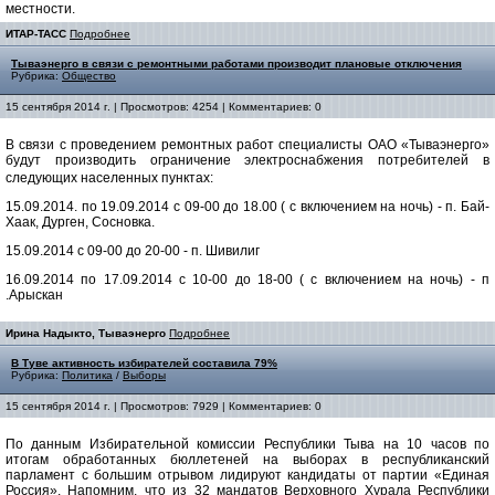
местности.
ИТАР-ТАСС
Подробнее
Тываэнерго в связи с ремонтными работами производит плановые отключения
Рубрика:
Общество
15 сентября 2014 г. | Просмотров: 4254 | Комментариев: 0
В связи с проведением ремонтных работ специалисты ОАО «Тываэнерго»
будут производить ограничение электроснабжения потребителей в
следующих населенных пунктах:
15.09.2014. по 19.09.2014 с 09-00 до 18.00 ( с включением на ночь) - п. Бай-
Хаак, Дурген, Сосновка.
15.09.2014 с 09-00 до 20-00 - п. Шивилиг
16.09.2014 по 17.09.2014 с 10-00 до 18-00 ( с включением на ночь) - п
.Арыскан
Ирина Надыкто, Тываэнерго
Подробнее
В Туве активность избирателей составила 79%
Рубрика:
Политика
/
Выборы
15 сентября 2014 г. | Просмотров: 7929 | Комментариев: 0
По данным Избирательной комиссии Республики Тыва на 10 часов по
итогам обработанных бюллетеней на выборах в республиканский
парламент с большим отрывом лидируют кандидаты от партии «Единая
Россия». Напомним, что из 32 мандатов Верховного Хурала Республики