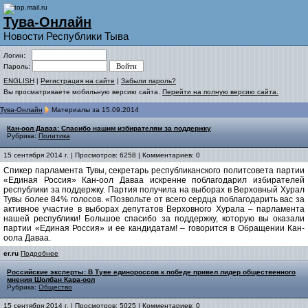
Тува-Онлайн
Новости Республики Тыва
Логин:
Пароль:
ENGLISH
|
Регистрация на сайте
|
Забыли пароль?
Вы просматриваете мобильную версию сайта.
Перейти на полную версию сайта.
Тува-Онлайн
Материалы за 15.09.2014
Кан-оол Даваа: Спасибо нашим избирателям за поддержку
Рубрика:
Политика
15 сентября 2014 г. | Просмотров: 6258 | Комментариев: 0
Спикер парламента Тувы, секретарь республиканского политсовета партии
«Единая Россия» Кан-оол Даваа искренне поблагодарил избирателей
республики за поддержку. Партия получила на выборах в Верховный Хурал
Тувы более 84% голосов. «Позвольте от всего сердца поблагодарить вас за
активное участие в выборах депутатов Верховного Хурала – парламента
нашей республики! Большое спасибо за поддержку, которую вы оказали
партии «Единая Россия» и ее кандидатам! – говорится в Обращении Кан-
оола Даваа.
er.ru
Подробнее
Российские эксперты: В Туве единороссов к победе привел лидер общественного
мнения Шолбан Кара-оол
Рубрика:
Общество
15 сентября 2014 г. | Просмотров: 5025 | Комментариев: 0