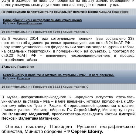
услуг в размере не ниже 50 процентов на оплату жилого помещения и
оплату коммунальных услуг в частности за твердое топливо – уголь.
По информации Департамента по социальной политике Мэрии Кызыла
Подробнее
Полицейские Тувы оштрафовали 338 курильщиков
Рубрика:
Право/Криминал
16 сентября 2014 г. | Просмотров: 4765 | Комментариев: 0
За 8 месяцев 2014 года сотрудниками полиции Тувы составлено 338
протоколов об административных правонарушениях по ст.6.24 КоАП РФ –
нарушение установленного федеральным законом запрета курения табака
на отдельных территориях, в помещениях и на объектах, 1 протокол по
ст.6.23 КоАП РФ – вовлечение несовершеннолетнего в процесс
потребления табака.
17.mvd.ru
Подробнее
Сергей Шойгу и Валентина Матвиенко открыли «Туву – в беге времени»
Рубрика:
Культура
16 сентября 2014 г. | Просмотров: 5823 | Комментариев: 0
В музее декоративно-прикладного и народного искусства открылась
уникальная выставка «Тува – в беге времени», которая приурочена к 100-
летнему юбилею Тувы и России. В торжественной церемонии открытия
приняли участие Министр обороны РФ
Сергей Шойгу
, Министр культуры
РФ
Владимир Мединский,
пресс-секретарь президента России
Дмитрий
Песков
и
Валентина Матвиенко.
Открыл выставку Президент Русского географического
общества, Министр обороны РФ
Сергей Шойгу.