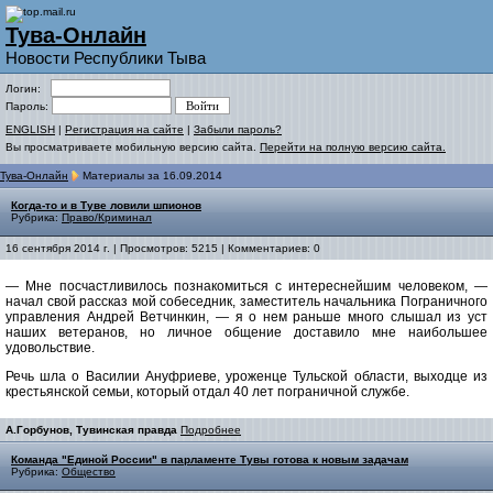
Тува-Онлайн
Новости Республики Тыва
Логин:
Пароль:
ENGLISH
|
Регистрация на сайте
|
Забыли пароль?
Вы просматриваете мобильную версию сайта.
Перейти на полную версию сайта.
Тува-Онлайн
Материалы за 16.09.2014
Когда-то и в Туве ловили шпионов
Рубрика:
Право/Криминал
16 сентября 2014 г. | Просмотров: 5215 | Комментариев: 0
— Мне посчастливилось познакомиться с интереснейшим человеком, —
начал свой рассказ мой собеседник, заместитель начальника Пограничного
управления Андрей Ветчинкин, — я о нем раньше много слышал из уст
наших ветеранов, но личное общение доставило мне наибольшее
удовольствие.
Речь шла о Василии Ануфриеве, уроженце Тульской области, выходце из
крестьянской семьи, который отдал 40 лет пограничной службе.
А.Горбунов, Тувинская правда
Подробнее
Команда "Единой России" в парламенте Тувы готова к новым задачам
Рубрика:
Общество