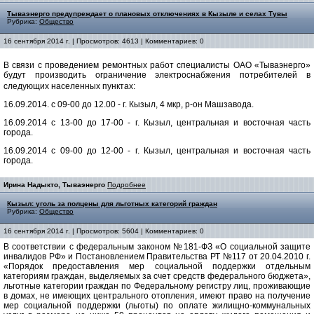
Тываэнерго предупреждает о плановых отключениях в Кызыле и селах Тувы
Рубрика:
Общество
16 сентября 2014 г. | Просмотров: 4613 | Комментариев: 0
В связи с проведением ремонтных работ специалисты ОАО «Тываэнерго»
будут производить ограничение электроснабжения потребителей в
следующих населенных пунктах:
16.09.2014. с 09-00 до 12.00 - г. Кызыл, 4 мкр, р-он Машзавода.
16.09.2014 с 13-00 до 17-00 - г. Кызыл, центральная и восточная часть
города.
16.09.2014 с 09-00 до 12-00 - г. Кызыл, центральная и восточная часть
города.
Ирина Надыкто, Тываэнерго
Подробнее
Кызыл: уголь за полцены для льготных категорий граждан
Рубрика:
Общество
16 сентября 2014 г. | Просмотров: 5604 | Комментариев: 0
В соответствии с федеральным законом №181-ФЗ «О социальной защите
инвалидов РФ» и Постановлением Правительства РТ №117 от 20.04.2010 г.
«Порядок предоставления мер социальной поддержки отдельным
категориям граждан, выделяемых за счет средств федерального бюджета»,
льготные категории граждан по Федеральному регистру лиц, проживающие
в домах, не имеющих центрального отопления, имеют право на получение
мер социальной поддержки (льготы) по оплате жилищно-коммунальных