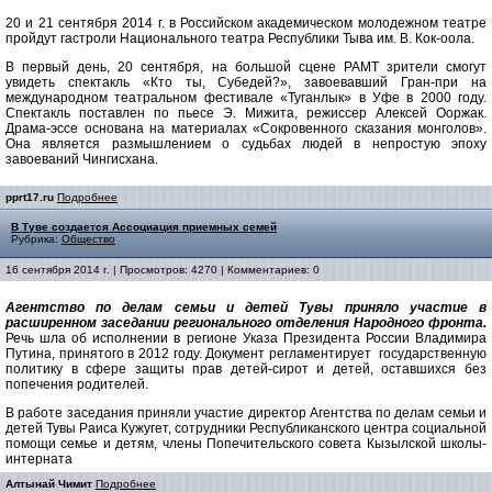
20 и 21 сентября 2014 г. в Российском академическом молодежном театре
пройдут гастроли Национального театра Республики Тыва им. В. Кок-оола.
В первый день, 20 сентября, на большой сцене РАМТ зрители смогут
увидеть спектакль «Кто ты, Субедей?», завоевавший Гран-при на
международном театральном фестивале «Туганлык» в Уфе в 2000 году.
Спектакль поставлен по пьесе Э. Мижита, режиссер Алексей Ооржак.
Драма-эссе основана на материалах «Сокровенного сказания монголов».
Она является размышлением о судьбах людей в непростую эпоху
завоеваний Чингисхана.
pprt17.ru
Подробнее
В Туве создается Ассоциация приемных семей
Рубрика:
Общество
16 сентября 2014 г. | Просмотров: 4270 | Комментариев: 0
Агентство по делам семьи и детей Тувы приняло участие в
расширенном заседании регионального отделения Народного фронта.
Речь шла об исполнении в регионе Указа Президента России Владимира
Путина, принятого в 2012 году. Документ регламентирует государственную
политику в сфере защиты прав детей-сирот и детей, оставшихся без
попечения родителей.
В работе заседания приняли участие директор Агентства по делам семьи и
детей Тувы Раиса Кужугет, сотрудники Республиканского центра социальной
помощи семье и детям, члены Попечительского совета Кызылской школы-
интерната
Алтынай Чимит
Подробнее