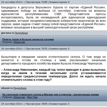
16 сентября 2014 г. | Просмотров: 5188 | Комментариев: 0
Кандидаты в депутаты Верховного Хурала от партии «Единой России»,
одержавшие победу на выборах 14 сентября, ответили на вопросы
журналистов республиканских СМИ. Представители прессы
интересовались, была ли неожиданной для единоросов единодушная
поддержка, которую продемонстрировали избиратели практически во всех
округах; какие задачи ставят перед собой представители «Единой России»,
впервые прошедшие в высший законодательный орган республики.
gov.tuva.ru
Подробнее
Подача тепла в Кызыле начнется сегодня
Рубрика:
Общество
16 сентября 2014 г. | Просмотров: 5535 | Комментариев: 0
Кызылчане в ожидании начала отопительного сезона. О том, когда он
начнется и готова ли столица к зиме, рассказывает начальник
департамента городского хозяйства мэрии Кызыла Александр Черноусов.
– Александр Николаевич, каждый год тепло приходит в дома кызылчан,
когда за окном в течение нескольких суток устанавливается
определенная среднесуточная температура. Долго ли ждать начала
отопительного сезона в этом году?
mkyzyl.ru
Подробнее
На спектакли тувинского театра в Москве для студентов - значительная скидка
Рубрика:
Общество
/
Моя Тува
16 сентября 2014 г. | Просмотров: 5609 | Комментариев: 0