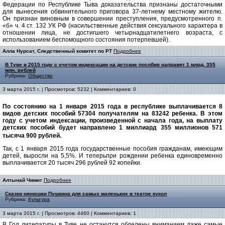
Федерации по Республике Тыва доказательства признаны достаточными
для вынесения обвинительного приговора 37-летнему местному жителю.
Он признан виновным в совершении преступления, предусмотренного п.
«б» ч. 4 ст. 132 УК РФ (насильственные действия сексуального характера в
отношении лица, не достигшего четырнадцатилетнего возраста, с
использованием беспомощного состояния потерпевшей).
Алла Нурсат, Следственный комитет по РТ
Подробнее
В Туве в 2015 году с учетом индексации на детские пособия направят 1 млрд. 355
млн. рублей
Рубрика:
Общество
3 марта 2015 г. | Просмотров: 5232 | Комментариев: 0
По состоянию на 1 января 2015 года в республике выплачивается 8
видов детских пособий 57304 получателям на 83242 ребенка. В этом
году с учетом индексации, произведенной с начала года, на выплату
детских пособий будет направлено 1 миллиард 355 миллионов 571
тысяча 900 рублей.
Так, с 1 января 2015 года государственные пособия гражданам, имеющим
детей, выросли на 5,5%. И теперьпри рождении ребенка единовременно
выплачивается 20 тысяч 296 рублей 92 копейки.
Алтынай Чимит
Подробнее
Сказки нянюшки Пушкина для самых маленьких в театре кукол
Рубрика:
Культура
3 марта 2015 г. | Просмотров: 4460 | Комментариев: 1
В Год литературы в Туве не останутся обделены вниманием даже самые