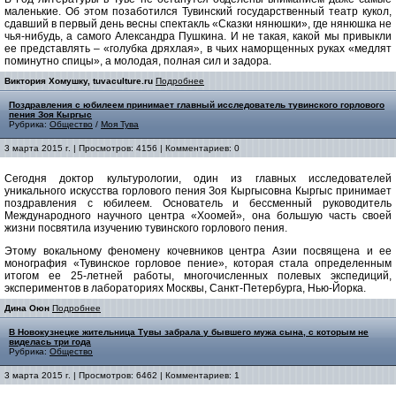
маленькие. Об этом позаботился Тувинский государственный театр кукол,
сдавший в первый день весны спектакль «Сказки нянюшки», где нянюшка не
чья-нибудь, а самого Александра Пушкина. И не такая, какой мы привыкли
ее представлять – «голубка дряхлая», в чьих наморщенных руках «медлят
поминутно спицы», а молодая, полная сил и задора.
Виктория Хомушку, tuvaculture.ru
Подробнее
Поздравления с юбилеем принимает главный исследователь тувинского горлового
пения Зоя Кыргыс
Рубрика:
Общество
/
Моя Тува
3 марта 2015 г. | Просмотров: 4156 | Комментариев: 0
Cегодня доктор культурологии, один из главных исследователей
уникального искусства горлового пения Зоя Кыргысовна Кыргыс принимает
поздравления с юбилеем. Основатель и бессменный руководитель
Международного научного центра «Хоомей», она большую часть своей
жизни посвятила изучению тувинского горлового пения.
Этому вокальному феномену кочевников центра Азии посвящена и ее
монография «Тувинское горловое пение», которая стала определенным
итогом ее 25-летней работы, многочисленных полевых экспедиций,
экспериментов в лабораториях Москвы, Санкт-Петербурга, Нью-Йорка.
Дина Оюн
Подробнее
В Новокузнецке жительница Тувы забрала у бывшего мужа сына, с которым не
виделась три года
Рубрика:
Общество
3 марта 2015 г. | Просмотров: 6462 | Комментариев: 1