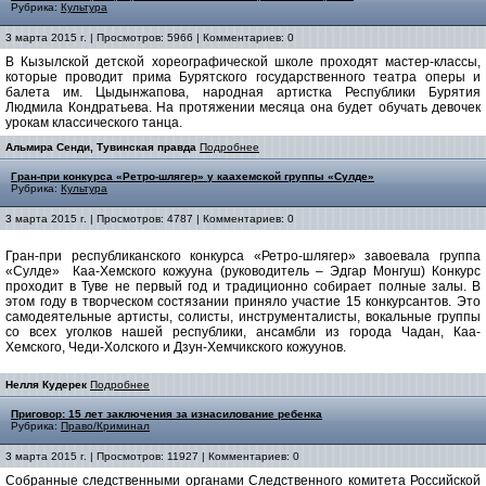
Рубрика:
Культура
3 марта 2015 г. | Просмотров: 5966 | Комментариев: 0
В Кызылской детской хореографической школе проходят мастер-классы,
которые проводит прима Бурятского государственного театра оперы и
балета им. Цыдынжапова, народная артистка Республики Бурятия
Людмила Кондратьева. На протяжении месяца она будет обучать девочек
урокам классического танца.
Альмира Сенди, Тувинская правда
Подробнее
Гран-при конкурса «Ретро-шлягер» у каахемской группы «Сулде»
Рубрика:
Культура
3 марта 2015 г. | Просмотров: 4787 | Комментариев: 0
Гран-при республиканского конкурса «Ретро-шлягер» завоевала группа
«Сулде» Каа-Хемского кожууна (руководитель – Эдгар Монгуш) Конкурс
проходит в Туве не первый год и традиционно собирает полные залы. В
этом году в творческом состязании приняло участие 15 конкурсантов. Это
самодеятельные артисты, солисты, инструменталисты, вокальные группы
со всех уголков нашей республики, ансамбли из города Чадан, Каа-
Хемского, Чеди-Холского и Дзун-Хемчикского кожуунов.
Нелля Кудерек
Подробнее
Приговор: 15 лет заключения за изнасилование ребенка
Рубрика:
Право/Криминал
3 марта 2015 г. | Просмотров: 11927 | Комментариев: 0
Собранные следственными органами Следственного комитета Российской