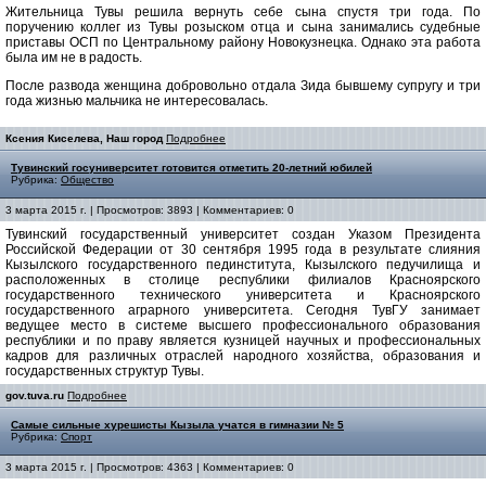
Жительница Тувы решила вернуть себе сына спустя три года. По
поручению коллег из Тувы розыском отца и сына занимались судебные
приставы ОСП по Центральному району Новокузнецка. Однако эта работа
была им не в радость.
После развода женщина добровольно отдала Зида бывшему супругу и три
года жизнью мальчика не интересовалась.
Ксения Киселева, Наш город
Подробнее
Тувинский госуниверситет готовится отметить 20-летний юбилей
Рубрика:
Общество
3 марта 2015 г. | Просмотров: 3893 | Комментариев: 0
Тувинский государственный университет создан Указом Президента
Российской Федерации от 30 сентября 1995 года в результате слияния
Кызылского государственного пединститута, Кызылского педучилища и
расположенных в столице республики филиалов Красноярского
государственного технического университета и Красноярского
государственного аграрного университета. Сегодня ТувГУ занимает
ведущее место в системе высшего профессионального образования
республики и по праву является кузницей научных и профессиональных
кадров для различных отраслей народного хозяйства, образования и
государственных структур Тувы.
gov.tuva.ru
Подробнее
Самые сильные хурешисты Кызыла учатся в гимназии № 5
Рубрика:
Спорт
3 марта 2015 г. | Просмотров: 4363 | Комментариев: 0