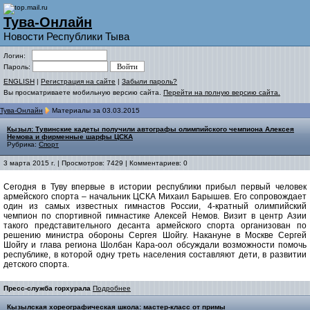
Тува-Онлайн
Новости Республики Тыва
Логин:
Пароль:
ENGLISH
|
Регистрация на сайте
|
Забыли пароль?
Вы просматриваете мобильную версию сайта.
Перейти на полную версию сайта.
Тува-Онлайн
Материалы за 03.03.2015
Кызыл: Тувинские кадеты получили автографы олимпийского чемпиона Алексея
Немова и фирменные шарфы ЦСКА
Рубрика:
Спорт
3 марта 2015 г. | Просмотров: 7429 | Комментариев: 0
Сегодня в Туву впервые в истории республики прибыл первый человек
армейского спорта – начальник ЦСКА Михаил Барышев. Его сопровождает
один из самых известных гимнастов России, 4-кратный олимпийский
чемпион по спортивной гимнастике Алексей Немов. Визит в центр Азии
такого представительного десанта армейского спорта организован по
решению министра обороны Сергея Шойгу. Накануне в Москве Сергей
Шойгу и глава региона Шолбан Кара-оол обсуждали возможности помочь
республике, в которой одну треть населения составляют дети, в развитии
детского спорта.
Пресс-служба горхурала
Подробнее
Кызылская хореографическая школа: мастер-класс от примы