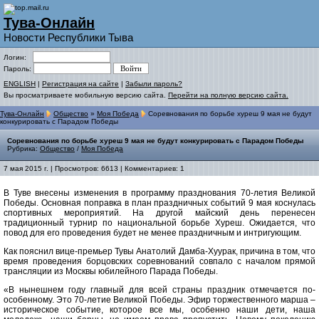
Тува-Онлайн
Новости Республики Тыва
Логин:
Пароль:
ENGLISH
|
Регистрация на сайте
|
Забыли пароль?
Вы просматриваете мобильную версию сайта.
Перейти на полную версию сайта.
Тува-Онлайн
Общество
»
Моя Победа
Соревнования по борьбе хуреш 9 мая не будут
конкурировать с Парадом Победы
Соревнования по борьбе хуреш 9 мая не будут конкурировать с Парадом Победы
Рубрика:
Общество
/
Моя Победа
7 мая 2015 г. | Просмотров: 6613 | Комментариев: 1
В Туве внесены изменения в программу празднования 70-летия Великой
Победы. Основная поправка в план праздничных событий 9 мая коснулась
спортивных мероприятий. На другой майский день перенесен
традиционный турнир по национальной борьбе Хуреш. Ожидается, что
повод для его проведения будет не менее праздничным и интригующим.
Как пояснил вице-премьер Тувы Анатолий Дамба-Хуурак, причина в том, что
время проведения борцовских соревнований совпало с началом прямой
трансляции из Москвы юбилейного Парада Победы.
«В нынешнем году главный для всей страны праздник отмечается по-
особенному. Это 70-летие Великой Победы. Эфир торжественного марша –
историческое событие, которое все мы, особенно наши дети, наша