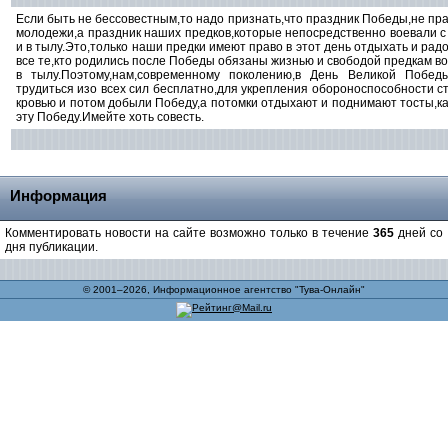
Если быть не бессовестным,то надо признать,что праздник Победы,не пр
молодежи,а праздник наших предков,которые непосредственно воевали 
и в тылу.Это,только наши предки имеют право в этот день отдыхать и рад
все те,кто родились после Победы обязаны жизнью и свободой предкам 
в тылу.Поэтому,нам,современному поколению,в День Великой Побед
трудиться изо всех сил бесплатно,для укрепления обороноспособности с
кровью и потом добыли Победу,а потомки отдыхают и поднимают тосты,ка
эту Победу.Имейте хоть совесть.
Информация
Комментировать новости на сайте возможно только в течение
365
дней со
дня публикации.
© 2001–2026, Информационное агентство "Тува-Онлайн"