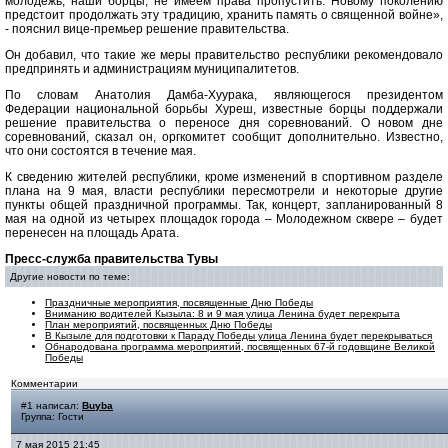
молодежь, наши борцы, не имеем права пропустить. Новому поколению
предстоит продолжать эту традицию, хранить память о священной войне»,
- пояснил вице-премьер решение правительства.
Он добавил, что такие же меры правительство республики рекомендовало
предпринять и администрациям муниципалитетов.
По словам Анатолия Дамба-Хуурака, являющегося президентом
Федерации национальной борьбы Хуреш, известные борцы поддержали
решение правительства о переносе дня соревнований. О новом дне
соревнований, сказал он, оргкомитет сообщит дополнительно. Известно,
что они состоятся в течение мая.
К сведению жителей республики, кроме изменений в спортивном разделе
плана на 9 мая, власти республики пересмотрели и некоторые другие
пункты общей праздничной программы. Так, концерт, запланированный 8
мая на одной из четырех площадок города – Молодежном сквере – будет
перенесен на площадь Арата.
Пресс-служба правительства Тувы
Другие новости по теме:
Праздничные мероприятия, посвященные Дню Победы
Вниманию водителей Кызыла: 8 и 9 мая улица Ленина будет перекрыта
План мероприятий, посвященных Дню Победы
В Кызыле для подготовки к Параду Победы улица Ленина будет перекрываться
Обнародована программа мероприятий, посвященных 67-й годовщине Великой
Победы
Комментарии
#1 написал:
Buyba
Группа: Гости
7 мая 2015 21:45