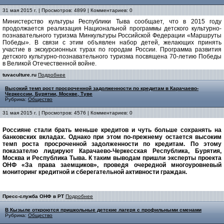
31 мая 2015 г. | Просмотров: 4899 | Комментариев: 0
Министерство культуры Республики Тыва сообщает, что в 2015 году
продолжается реализация Национальной программы детского культурно-
познавательного туризма Минкультуры Российской Федерации «Маршруты
Победы». В связи с этим объявлен набор детей, желающих принять
участие в экскурсионных турах по городам России. Программа развития
детского культурно-познавательного туризма посвящена 70-летию Победы
в Великой Отечественной войне.
tuvaculture.ru
Подробнее
Высокий темп рост просроченной задолженности по кредитам в Карачаево-
Черкессии, Бурятии, Москве, Туве
Рубрика:
Общество
31 мая 2015 г. | Просмотров: 4576 | Комментариев: 0
Россияне стали брать меньше кредитов и чуть больше сохранять на
банковских вкладах. Однако при этом по-прежнему остается высоким
темп роста просроченной задолженности по кредитам. По этому
показателю лидируют Карачаево-Черкесская Республика, Бурятия,
Москва и Республика Тыва. К таким выводам пришли эксперты проекта
ОНФ «За права заемщиков», проведя очередной многоуровневый
мониторинг кредитной и сберегательной активности граждан.
Пресс-служба ОНФ в РТ
Подробнее
В Кызыле откроются пришкольные детские лагеря с профильными сменами
Рубрика:
Общество