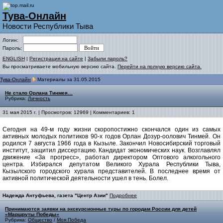
Тува-Онлайн
Новости Республики Тыва
Логин:
Пароль:
ENGLISH
|
Регистрация на сайте
|
Забыли пароль?
Вы просматриваете мобильную версию сайта.
Перейти на полную версию сайта.
Тува-Онлайн
Материалы за 31.05.2015
Не стало Орлана Тинмея…
Рубрика:
Личность
31 мая 2015 г. | Просмотров: 12969 | Комментариев: 1
Сегодня на 49-м году жизни скоропостижно скончался один из самых
активных молодых политиков 90-х годов Орлан Дозур-оолович Тинмей. Он
родился 7 августа 1966 года в Кызыле. Закончил Новосибирский торговый
институт, защитил диссертацию. Кандидат экономических наук. Возглавлял
движение «За прогресс», работал директором Оптового алкогольного
центра. Избирался депутатом Великого Хурала Республики Тыва,
Кызылского городского хурала представителей. В последнее время от
активной политической деятельности ушел в тень. Болел.
Надежда Антуфьева, газета "Центр Азии"
Подробнее
Принимаются заявки на экскурсионные туры по городам России для детей
«Маршруты Победы»
Рубрика:
Общество
/
Моя Победа