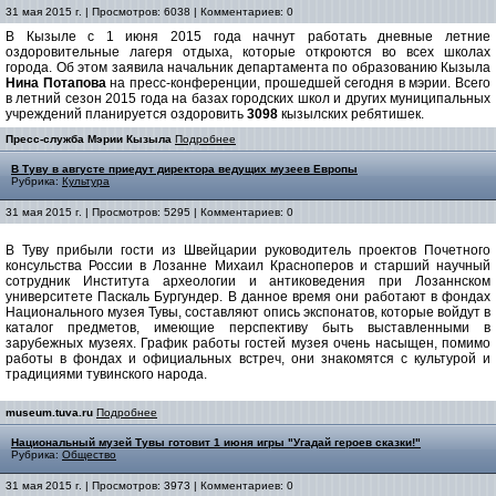
31 мая 2015 г. | Просмотров: 6038 | Комментариев: 0
В Кызыле с 1 июня 2015 года начнут работать дневные летние
оздоровительные лагеря отдыха, которые откроются во всех школах
города. Об этом заявила начальник департамента по образованию Кызыла
Нина Потапова
на пресс-конференции, прошедшей сегодня в мэрии. Всего
в летний сезон 2015 года на базах городских школ и других муниципальных
учреждений планируется оздоровить
3098
кызылских ребятишек.
Пресс-служба Мэрии Кызыла
Подробнее
В Туву в августе приедут директора ведущих музеев Европы
Рубрика:
Культура
31 мая 2015 г. | Просмотров: 5295 | Комментариев: 0
В Туву прибыли гости из Швейцарии руководитель проектов Почетного
консульства России в Лозанне Михаил Красноперов и старший научный
сотрудник Института археологии и антиковедения при Лозаннском
университете Паскаль Бургундер. В данное время они работают в фондах
Национального музея Тувы, составляют опись экспонатов, которые войдут в
каталог предметов, имеющие перспективу быть выставленными в
зарубежных музеях. График работы гостей музея очень насыщен, помимо
работы в фондах и официальных встреч, они знакомятся с культурой и
традициями тувинского народа.
museum.tuva.ru
Подробнее
Национальный музей Тувы готовит 1 июня игры "Угадай героев сказки!"
Рубрика:
Общество
31 мая 2015 г. | Просмотров: 3973 | Комментариев: 0