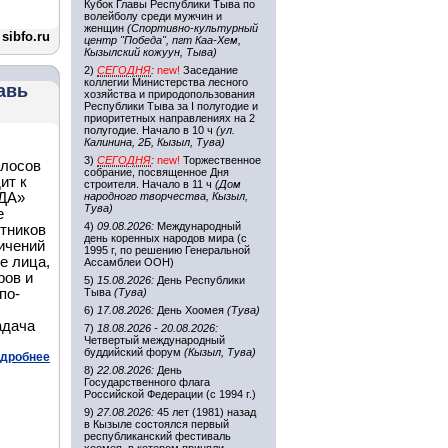
Кубок Главы Республики Тыва по
волейболу среди мужчин и
женщин
(Спортивно-культурный
sibfo.ru
центр "Победа", пгт Каа-Хем,
Кызылский кожуун, Тыва)
2)
СЕГОДНЯ
:
new!
Заседание
коллегии Министерства лесного
авь
хозяйства и природопользования
Республики Тыва за I полугодие и
приоритетных направлениях на 2
полугодие. Начало в 10 ч
(ул.
Калинина, 2Б, Кызыл, Тува)
3)
СЕГОДНЯ
:
new!
Торжественное
олосов
собрание, посвященное Дня
ит к
строителя. Начало в 11 ч
(Дом
ЗДА»
народного творчества, Кызыл,
Тува)
е
4)
09.08.2026:
Международный
стников
день коренных народов мира (с
ичений
1995 г, по решению Генеральной
е лица,
Ассамблеи ООН)
ров и
5)
15.08.2026:
День Республики
по-
Тыва
(Тува)
6)
17.08.2026:
День Хоомея
(Тува)
адача
7)
18.08.2026 - 20.08.2026:
Четвертый международный
буддийский форум
(Кызыл, Тува)
дробнее
8)
22.08.2026:
День
Государственного флага
Российской Федерации (с 1994 г.)
9)
27.08.2026:
45 лет (1981) назад
в Кызыле состоялся первый
республиканский фестиваль