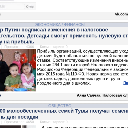
vk.com
ЭКОНОМИКА
/
ФИНАНСЫ
р Путин подписал изменения в налоговое
тельство. Детсады смогут применять нулевую с
у на прибыль
| Просмотров: 4366 | Комментариев: 0
Прибыль организаций, осуществляющих уход
детьми, будет облагаться по нулевой налого
ставке. Соответствующие изменения внесены
статью 284.1 части второй Налогового кодекс
Российской Федерации Федеральным законом
мая 2015 года №110-ФЗ. Новая норма коснет
детских садов, дошкольных групп и групп
продленного дня в школах.
По
Аяна Салчак, Налоговая сл
ОБЩЕСТВО
500 малообеспеченных семей Тувы получат семен
ль для посадки
| Просмотров: 4650 | Комментариев: 0
В начале мая подведомственные учрежден