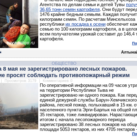
Агентства по делам семьи и детей Тувы
полу
36,65 тонн семян картофеля
. Они будут пер
1476 крайне бедным семьям. Каждая получит
килограмм семян. По расчетам Минсельхоза
республики
их посадка к осени
обеспечит ка
семью по 100 килограмм картофеля, а в цело
всем получателям урожай составит до 146,4
картофеля.
По
Алтына
ОБЩЕСТВО
а 8 мая не зарегистрировано лесных пожаров.
ие просят соблюдать противопожарный режим
| Просмотров: 3179 | Комментариев: 0
По оперативной информации на 09 часов утра
на территории Республики Тыва не
зарегистрировано ни одного пожара. Как пере
единой дежурной службы Барун-Хемчикского
района, лесной пожар, полыхавший в 15 км. о
населенного пункта Эрги-Барлык на общей п
35 гектаров, тоже ликвидирован. Нарастающ
итогом с начала лесопожарного периода
зарегистрировано 38 лесных пожаров на общ
площади 5053 гектаров, из них 4705 гектаров 
По