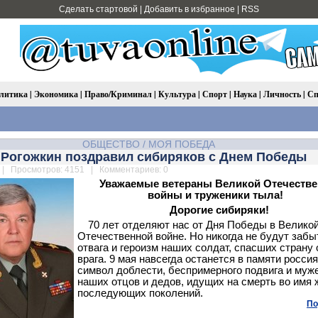
Сделать стартовой
|
Добавить в избранное
|
RSS
литика
|
Экономика
|
Право/Криминал
|
Культура
|
Спорт
|
Наука
|
Личность
|
Сп
ОБЩЕСТВО
/
МОЯ ПОБЕДА
 Рогожкин поздравил сибиряков с Днем Победы
| Просмотров: 4151 | Комментариев: 0
Уважаемые ветераны Великой Отечеств
войны и труженики тыла!
Дорогие сибиряки!
70 лет отделяют нас от Дня Победы в Велико
Отечественной войне. Но никогда не будут заб
отвага и героизм наших солдат, спасших страну 
врага. 9 мая навсегда останется в памяти россия
символ доблести, беспримерного подвига и муж
наших отцов и дедов, идущих на смерть во имя 
последующих поколений.
По