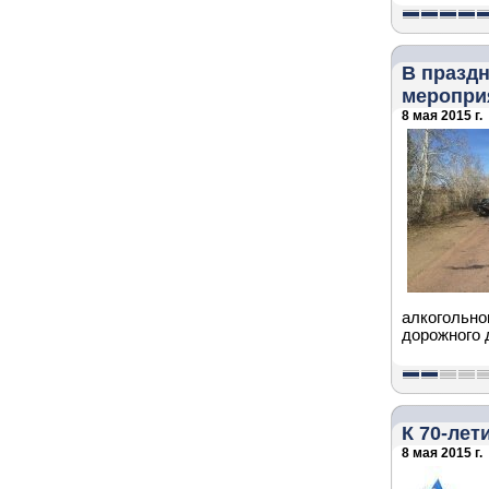
В празд
меропри
8 мая 2015 г.
алкогольно
дорожного 
К 70-ле
8 мая 2015 г.