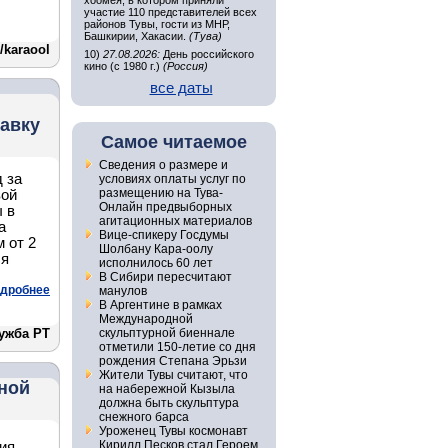
хоомея, в котором приняли
участие 110 представителей всех
районов Тувы, гости из МНР,
Башкирии, Хакасии.
(Тува)
/karaool
10)
27.08.2026:
День российского
кино (с 1980 г.)
(Россия)
все даты
тавку
Самое читаемое
Сведения о размере и
 за
условиях оплаты услуг по
размещению на Тува-
вой
Онлайн предвыборных
 в
агитационных материалов
а
Вице-спикеру Госдумы
 от 2
Шолбану Кара-оолу
ся
исполнилось 60 лет
В Сибири пересчитают
дробнее
манулов
В Аргентине в рамках
Международной
ужба РТ
скульптурной биеннале
отметили 150-летие со дня
рождения Степана Эрьзи
Жители Тувы считают, что
ной
на набережной Кызыла
должна быть скульптура
снежного барса
Уроженец Тувы космонавт
Кирилл Песков стал Героем
ия