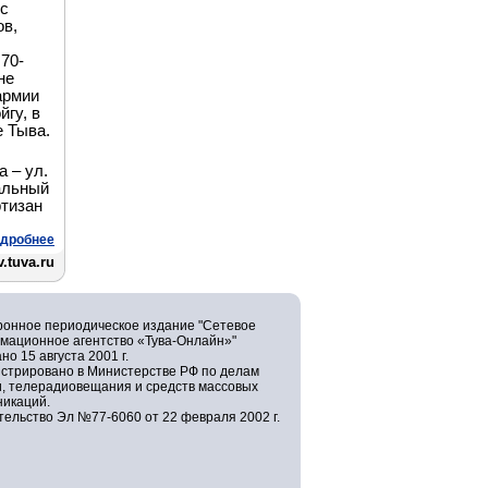
рс
ов,
70-
не
армии
йгу, в
е Тыва.
 – ул.
альный
ртизан
дробнее
.tuva.ru
ронное периодическое издание "Сетевое
мационное агентство «Тува-Онлайн»"
но 15 августа 2001 г.
истрировано в Министерстве РФ по делам
и, телерадиовещания и средств массовых
никаций.
ельство Эл №77-6060 от 22 февраля 2002 г.