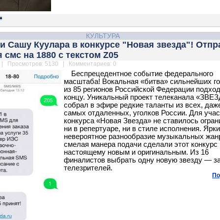
КУЛЬТУРА
 Сашу Куулара в конкурсе "Новая звезда"! Отпр
я смс на 1880 с текстом Z05
| Просмотров: 5130 | Комментариев: 0
Беспрецедентное событие федерального
масштаба! Вокальная «битва» сильнейших г
из 85 регионов Российской Федерации подход
концу. Уникальный проект телеканала «ЗВЕ
собрал в эфире редкие таланты из всех, даж
самых отдаленных, уголков России. Для уча
конкурса «Новая Звезда» не ставилось огран
ни в репертуаре, ни в стиле исполнения. Ярки
невероятное разнообразие музыкальных жан
смелая манера подачи сделали этот конкурс 
настоящему новым и оригинальным. Из 16
финалистов выбрать одну новую звезду — з
телезрителей.
По