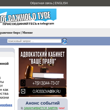
Обратная связь
|
ENGLISH
равочное бюро
|
Мнение
енной
й
ыты
от
н как
ества
жизни
Анонс событий
дробнее
1)
ЗАКАНЧИВАЕТСЯ ЗАВТРА
:
new!