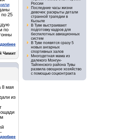
России
чили
Последние часы жизни
еданы
девочек: раскрыты детали
 по 25
странной трагедии в
Кызыле
ждую
В Туве выстраивают
м по
подготовку кадров для
беспилотных авиационных
 тонны
систем
В Туве появятся сразу 5
дробнее
новых ангарных
спортивных залов
й Чимит
Многодетная мама из
далекого Монгун-
Тайгинского района Тувы
развила овощное хозяйство
с помощью соцконтракта
 8 мая
дали из
т
лощади
им
ей
–
дробнее