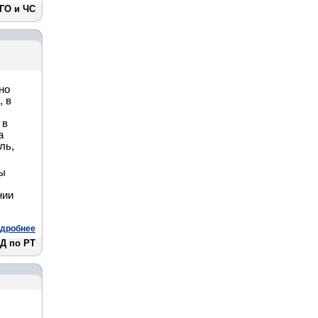
 ГО и ЧС
но
, в
 в
а
ль,
вы
нии
л
дробнее
Д по РТ