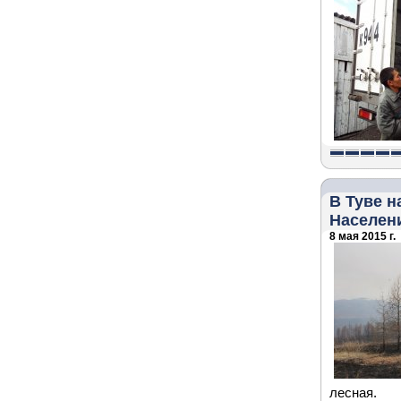
В Туве н
Населен
8 мая 2015 г.
лесная.