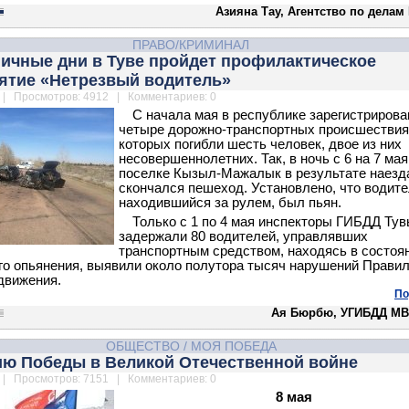
Азияна Тау, Агентство по делам
ПРАВО/КРИМИНАЛ
ничные дни в Туве пройдет профилактическое
ятие «Нетрезвый водитель»
| Просмотров: 4912 | Комментариев: 0
С начала мая в республике зарегистрирова
четыре дорожно-транспортных происшествия
которых погибли шесть человек, двое из них
несовершеннолетних. Так, в ночь с 6 на 7 мая
поселке Кызыл-Мажалык в результате наезд
скончался пешеход. Установлено, что водите
находившийся за рулем, был пьян.
Только с 1 по 4 мая инспекторы ГИБДД Ту
задержали 80 водителей, управлявших
транспортным средством, находясь в состоя
го опьянения, выявили около полутора тысяч нарушений Прави
движения.
По
Ая Бюрбю, УГИБДД МВ
ОБЩЕСТВО
/
МОЯ ПОБЕДА
тию Победы в Великой Отечественной войне
| Просмотров: 7151 | Комментариев: 0
8 мая