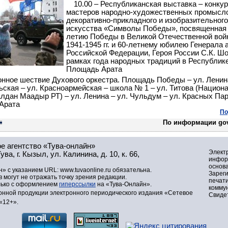
10.00 – Республиканская выставка – конку
мастеров народно-художественных промысл
декоративно-прикладного и изобразительного
искусства «Символы Победы», посвященная 
летию Победы в Великой Отечественной вой
1941-1945 гг. и 60-
летнему юбилею Генерала 
Российской Федерации, Героя России С.К. Шо
рамках года народных традиций в Республик
Площадь Арата
Конное шествие Духового оркестра. Площадь Победы – ул. Ленина
ская – ул. Красноармейская – школа № 1 – ул. Титова (Национ
Алдан Маадыр РТ) – ул. Ленина – ул. Чульдум – ул. Красных Па
Арата
По
По информации gov
е агентство «Тува-онлайн»
Элект
а, г. Кызыл, ул. Калинина, д. 10, к. 66,
инфор
основа
» с указанием URL: www.tuvaonline.ru обязательна.
Зарег
могут не отражать точку зрения редакции.
печат
лько с оформлением
гиперссылки
на «Тува-Онлайн».
комму
нной продукции электронного периодического издания «Сетевое
Свидет
«12+».