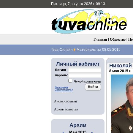
Пятница, 7 августа 2026 г. 09:13
Главная
|
Общество
|
По
Тува-Онлайн
Материалы за 08.05.2015
Личный кабинет
Николай
Логин:
8 мая 2015 г.
пароль:
Чужой компьютер
Регистрация
Забыли пароль?
Анонс событий
Архив новостей
Архив
Май 2015
«
»