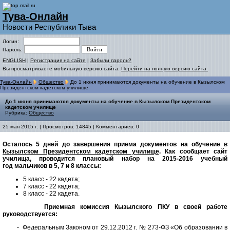
Тува-Онлайн
Новости Республики Тыва
Логин:
Пароль:
ENGLISH
|
Регистрация на сайте
|
Забыли пароль?
Вы просматриваете мобильную версию сайта.
Перейти на полную версию сайта.
Тува-Онлайн
Общество
До 1 июня принимаются документы на обучение в Кызылском
Президентском кадетском училище
До 1 июня принимаются документы на обучение в Кызылском Президентском
кадетском училище
Рубрика:
Общество
25 мая 2015 г. | Просмотров: 14845 | Комментариев: 0
Осталось 5 дней до завершения приема документов на обучение в
Кызылском Президентском кадетском училище
. Как сообщает сайт
училища, проводится плановый набор на 2015-2016 учебный
год мальчиков в 5, 7 и 8 классы:
5 класс - 22 кадета;
7 класс - 22 кадета;
8 класс - 22 кадета.
Приемная комиссия Кызылского ПКУ в своей работе
руководствуется:
- Федеральным Законом от 29.12.2012 г. № 273-ФЗ «Об образовании в