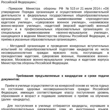
Российской Федерации»;
- Приказом Министра обороны РФ № 515 от 21 июля 2014 г. «Об
утверждении Порядка организации и осуществления образовательной
деятельности в федеральных государственных общеобразовательных
организациях со специальными наименованиями «президентское
кадетское училище», «суворовское военное училище», «нахимовское
военно-морское училище», «кадетский (морской кадетский) военный
корпус» и в профессиональных образовательных организациях со
специальным наименованием «военно-музыкальное училище»,
находящихся в ведении Министерства обороны Российской Федерации, и
приёма в указанные образовательные организации»;
- Методикой организации и проведения конкурсных вступительных
испытаний по общеобразовательной подготовке кандидатов из числа
несовершеннолетних граждан мужского пола, поступающих в
президентские кадетские, суворовские военные, Нахимовское военно-
морское, Московское военно-музыкальное училища и кадетские корпуса
Министерства обороны Российской Федерации.
Требования предъявляемые к кандидатам и сроки подачи
документов:
Приём в училище осуществляется на конкурсной основе из числа годных
по состоянию здоровья несовершеннолетних граждан Российской
Федерации, имеющих соответствующие классу поступления уровень
образования и возраст и подавшие заявление о приёме на обучение
(далее - кандидаты).
Для поступления в училище отбираются кандидаты, изучавшие в
общеобразовательных учреждениях один из иностранных языков,