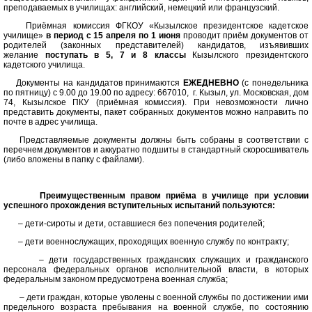
преподаваемых в училищах: английский, немецкий или французский.
Приёмная комиссия ФГКОУ «Кызылское президентское кадетское
училище»
в период с 15 апреля по 1 июня
проводит приём документов от
родителей (законных представителей) кандидатов, изъявивших
желание
поступать в 5, 7 и 8 классы
Кызылского президентского
кадетского училища.
Документы на кандидатов принимаются
ЕЖЕДНЕВНО
(с понедельника
по пятницу) с 9.00 до 19.00 по адресу: 667010, г. Кызыл, ул. Московская, дом
74, Кызылское ПКУ (приёмная комиссия). При невозможности лично
представить документы, пакет собранных документов можно направить по
почте в адрес училища.
Представляемые документы должны быть собраны в соответствии с
перечнем документов и аккуратно подшиты в стандартный скоросшиватель
(либо вложены в папку с файлами).
Преимущественным правом приёма в училище при условии
успешного прохождения вступительных испытаний пользуются:
– дети-сироты и дети, оставшиеся без попечения родителей;
– дети военнослужащих, проходящих военную службу по контракту;
– дети государственных гражданских служащих и гражданского
персонала федеральных органов исполнительной власти, в которых
федеральным законом предусмотрена военная служба;
– дети граждан, которые уволены с военной службы по достижении ими
предельного возраста пребывания на военной службе, по состоянию