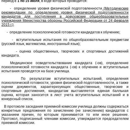
период
с 1 по 15 июля
, в ходе которых проводится:
- определение уровня физической подготовленности
(Методические
рекомендации по определению уровня физической подготовленности
кандидатов для поступления в довузовские общеобразовательные
учреждения Министерства обороны Российской Федерации от 24 февраля
2015 г.)
;
- определение психологической готовности кандидатов к обучению;
- вступительные испытания по общеобразовательным предметам
(русский язык, математика, иностранный язык);
- оценка общественных, творческих и спортивных достижений
кандидата.
Медицинское освидетельствование кандидата (-ов), определение
психологической готовности кандидата (-ов) к обучению и вступительные
испытания проводятся на базе училища.
По результатам вступительных испытаний, определения
психологической готовности, уровня физической подготовленности, а также
оценки документов, характеризующих общественные, творческие и
спортивные достижения, кандидатам выставляется единая балльная
оценка, которая заносится в лист учета вступительных испытаний и в
конкурсный список.
В протоколе заседания приемной комиссии училища должны содержаться
конкретные предложения по зачислению (не зачислению) кандидатов с
указанием причин, по которым принимается то или иное решение.
Протокол, подписанный членами комиссии, утверждается председателем
приемной комиссии.