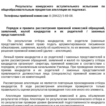
Результаты конкурсного вступительного испытания по
общеобразовательным предметам апелляции не подлежат.
Телефоны приёмной комиссии:
8
(39422) 5-69-08.
Порядок и правила рассмотрения приемной комиссией обращений,
заявлений, жалоб кандидатов и их родителей / законных
представителей:
По результатам отбора кандидатов, его родители (законные
представители) имеют право подать аргументированное письменное
обжалование, заявление, жалобу об ошибочности, по их мнению, принятого
решения приемной комиссией (далее – апелляции).
Личный прием кандидатов и их родителей / законных представителей в
целях рассмотрения обращений, заявлений и жалоб по предмету отбора
кандидатов организует секретарь приемной комиссии в соответствии с
порядком, установленным начальником Училища. При проведении личного
приема кандидатов и их родителей / законных представителей
привлекаются должностные лица (специалисты) приемной комиссии в
соответствии с их компетенцией.
Рассмотрение апелляции не является повторным прохождением отбора
кандидатов. В ходе рассмотрения апелляции проверяется только
правильность оценки результатов проведения того или иного его элемента.
Апелляции принимаются приемной комиссией в день объявления
результатов отбора. Апелляции по результатам психологического отбора и
по результатам проверки уровня физической подготовленности кандидата
приемной комиссией не принимаются и не рассматриваются.