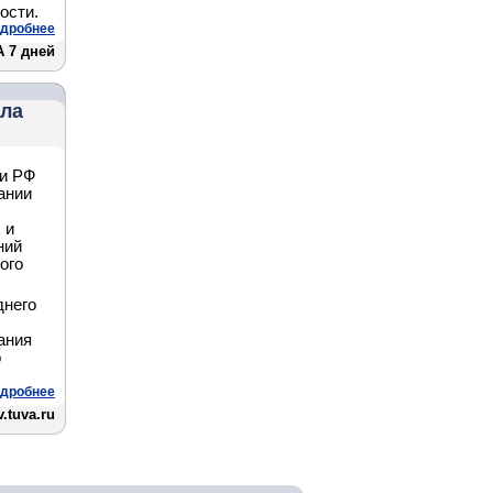
ости.
дробнее
 7 дней
ила
ки РФ
ании
 и
ний
ого
днего
ания
о
дробнее
.tuva.ru