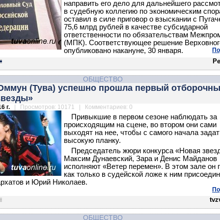
направить его дело для дальнейшего рассмо
в судебную коллегию по экономическим спор
оставил в силе приговор о взыскании с Пугач
75,6 млрд рублей в качестве субсидарной
ответственности по обязательствам Межпро
(МПК). Соответствующее решение Верховног
опубликовано накануне, 30 января.
По
Ре
ОБЩЕСТВО
Оммун (Тува) успешно прошла первый отборочны
звезды»
6 г.
| Просмотров: 10171 | Комментариев: 0
Привыкшие в первом сезоне наблюдать за
происходящим на сцене, во втором они сами
выходят на нее, чтобы с самого начала задат
высокую планку.
Председатель жюри конкурса «Новая звез
Максим Дунаевский, Зара и Денис Майданов
исполняют «Ветер перемен». В этом зале он 
как только в судейской ложе к ним присоеди
архатов и Юрий Николаев.
По
tvz
ОБЩЕСТВО