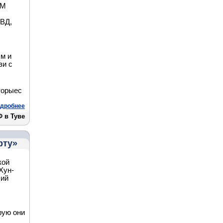
ИМ
ВД,
м и
зи с
оторыес
дробнее
 в Туве
рту»
кой
Хун-
ший
рую они