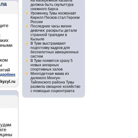
на набережной Кызыла
ела
должна быть скульптура
снежного барса
Уроженец Тувы космонавт
Кирилл Песков стал Героем
России
щите
Последние часы жизни
девочек: раскрыты детали
странной трагедии в
х
Кызыле
аких
В Туве выстраивают
енными
подготовку кадров для
беспилотных авиационных
систем
ском
В Туве появятся сразу 5
ы
новых ангарных
спортивных залов
иятий
Многодетная мама из
дробнее
далекого Монгун-
kyzyl.ru
Тайгинского района Тувы
развила овощное хозяйство
с помощью соцконтракта
судам
ате
дицины