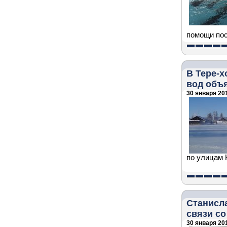
помощи пос
В Тере-х
вод объ
30 января 201
по улицам 
Станисл
связи с
30 января 201