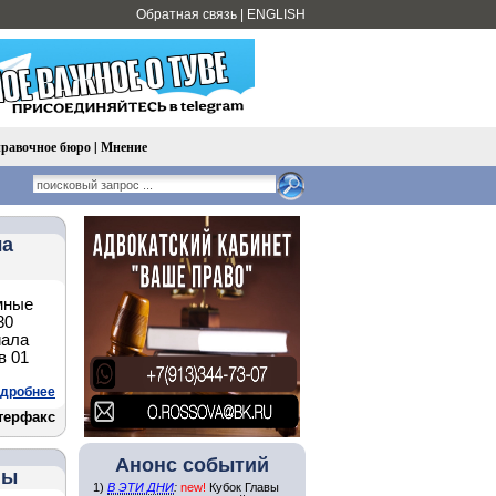
Обратная связь
|
ENGLISH
равочное бюро
|
Мнение
ла
мные
30
иала
в 01
дробнее
терфакс
Анонс событий
пы
1)
В ЭТИ ДНИ
:
new!
Кубок Главы