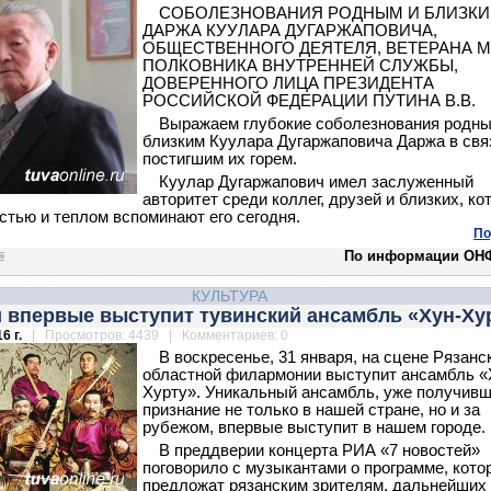
СОБОЛЕЗНОВАНИЯ РОДНЫМ И БЛИЗК
ДАРЖА КУУЛАРА ДУГАРЖАПОВИЧА,
ОБЩЕСТВЕННОГО ДЕЯТЕЛЯ, ВЕТЕРАНА М
ПОЛКОВНИКА ВНУТРЕННЕЙ СЛУЖБЫ,
ДОВЕРЕННОГО ЛИЦА ПРЕЗИДЕНТА
РОССИЙСКОЙ ФЕДЕРАЦИИ ПУТИНА В.В.
Выражаем глубокие соболезнования родны
близким Куулара Дугаржаповича Даржа в свя
постигшим их горем.
Куулар Дугаржапович имел заслуженный
авторитет среди коллег, друзей и близких, к
стью и теплом вспоминают его сегодня.
По
По информации ОНФ
КУЛЬТУРА
и впервые выступит тувинский ансамбль «Хун-Ху
6 г.
| Просмотров: 4439 | Комментариев: 0
В воскресенье, 31 января, на сцене Рязанс
областной филармонии выступит ансамбль «
Хурту». Уникальный ансамбль, уже получив
признание не только в нашей стране, но и за
рубежом, впервые выступит в нашем городе.
В преддверии концерта РИА «7 новостей»
поговорило с музыкантами о программе, кото
предложат рязанским зрителям, дальнейших