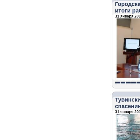
Городск
итоги ра
31 января 201
Тувински
спасени
31 января 201