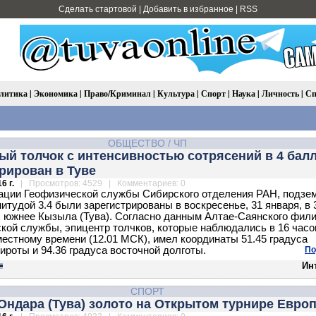
Сделать стартовой
|
Добавить в избранное
|
RSS
литика
|
Экономика
|
Право/Криминал
|
Культура
|
Спорт
|
Наука
|
Личность
|
Сп
ОБЩЕСТВО
/
ЧП
й толчок с интенсивностью сотрясений в 4 бал
рирован в Туве
6 г.
| Просмотров: 4529 | Комментариев: 0
ции Геофизической службы Сибирского отделения РАН, подзе
нитудой 3.4 были зарегистрированы в воскресенье, 31 января, в 
 южнее Кызыла (Тува). Согласно данным Алтае-Саянского фил
кой службы, эпицентр толчков, которые наблюдались в 16 часо
местному времени (12.01 МСК), имел координаты 51.45 градуса
ироты и 94.36 градуса восточной долготы.
По
Ин
СПОРТ
Ондара (Тува) золото на Открытом турнире Евро