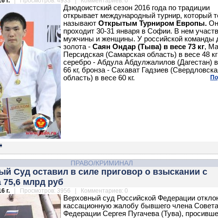
6 г.
| Просмотров: 4933 | Комментариев: 0
Дзюдоистский сезон 2016 года по традиции
открывает международный турнир, который т
называют
Открытым Турниром Европы.
О
проходит 30-31 января в Софии. В нем участ
мужчины и женщины. У российской команды 
золота -
Саян Ондар (Тыва) в весе 73 кг
, М
Персидская (Самарская область) в весе 48 кг
серебро - Абдула Абдулжалилов (Дагестан) в
66 кг, бронза - Сахават Гадзиев (Свердловска
область) в весе 60 кг.
По
ПРАВО/КРИМИНАЛ
й Суд оставил в силе приговор о взыскании с
 75,6 млрд руб
6 г.
| Просмотров: 3956 | Комментариев: 0
Верховный суд Российской Федерации откло
кассационную жалобу бывшего члена Совет
Федерации Сергея Пугачева (Тува), просивше