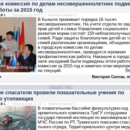
ая комиссия по делам несовершеннолетних подв
боты за 2015 год
6 г.
| Просмотров: 4957 | Комментариев: 0
В Кызыле проживает порядка 16 тысяч
несовершеннолетних. На учете отдела по за
прав детей и семьи Управления социального
развития мэрии состоят 159 неблагополучны
семей. Ради защиты благополучия детей из т
семей различными организациями, объедин
в городскую комиссию по делам
несовершеннолетних, проводится огромная
профилактическая работа. Накануне в город
зале заседаний были подведены итоги работ
комиссии за 2015 год и намечен план меропр
на текущий.
По
Виктория Салчак, m
ОБЩЕСТВО
е спасатели провели показательные учения по
ю утопающих
6 г.
| Просмотров: 4126 | Комментариев: 0
В плавательном бассейне физкультурно-озд
оровительного комплекса ТувГУ сотрудники
государственной инспекции по маломерным 
МЧС России по РТ, Тувинского поисково-спас
льного отряда, Территориального центра ме