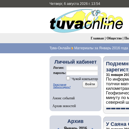
Четверг, 6 августа 2026 г. 13:54
Главная
|
Общество
|
По
Тува-Онлайн
Материалы за Январь 2016 года
Личный кабинет
Подземны
Логин:
зарегист
пароль:
31 января 201
По информа
Чужой компьютер
толчки маг
Регистрация
Забыли пароль?
километрах
Геофизичес
минуту по 
Анонс событий
северной ш
Архив новостей
Архив
У Саяна 
Январь 2016
«
»