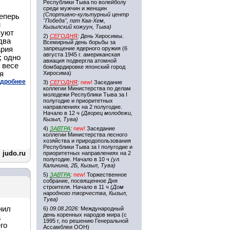
Республики Тыва по волейболу
среди мужчин и женщин
(Спортивно-культурный центр
еперь
"Победа", пгт Каа-Хем,
н
Кызылский кожуун, Тыва)
вуют
2)
СЕГОДНЯ
:
День Хиросимы.
два
Всемирный день борьбы за
ария
запрещение ядерного оружия (6
августа 1945 г. американская
; одно
авиация подвергла атомной
 весе
бомбардировке японский город
я
Хиросима)
дробнее
3)
СЕГОДНЯ
:
new!
Заседание
коллегии Министерства по делам
молодежи Республики Тыва за I
полугодие и приоритетных
направлениях на 2 полугодие.
Начало в 12 ч
(Дворец молодежи,
Кызыл, Тува)
4)
ЗАВТРА
:
new!
Заседание
коллегии Министерства лесного
хозяйства и природопользования
Республики Тыва за I полугодие и
judo.ru
приоритетных направлениях на 2
полугодие. Начало в 10 ч
(ул.
Калинина, 2Б, Кызыл, Тува)
5)
ЗАВТРА
:
new!
Торжественное
собрание, посвященное Дня
строителя. Начало в 11 ч
(Дом
народного творчества, Кызыл,
Тува)
нил
6)
09.08.2026:
Международный
день коренных народов мира (с
а
1995 г, по решению Генеральной
го
Ассамблеи ООН)