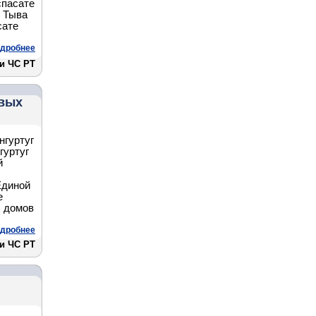
спасате
и Тыва
сате
дробнее
 и ЧС РТ
евых
нгуртуг
гуртуг
й
Единой
е
х домов
дробнее
 и ЧС РТ