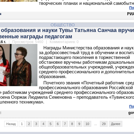
творческих планах и национальной самобытн
По
РИА
ОБЩЕСТВО
образования и науки Тувы Татьяна Санчаа вруч
венные награды педагогам
6 г.
| Просмотров: 5460 | Комментариев: 0
Награды Министерства образования и нау
за добросовестный труд в обучении и воспит
подрастающего поколения в торжественной
обстановке вручены работникам дошкольных
общеобразовательных учреждений, учрежде
среднего профессионального и дополнительн
образования.
Почетного звания «Почетный работник сре
профессионального образования Российской
 работникам учреждений среднего профессионального образов
оена Ооржак Людмила Семеновна – преподаватель «Тувинског
ленного техникума».
По
gov
Назад
1
2
3
4
5
6
7
8
9
10
...
29
Далее