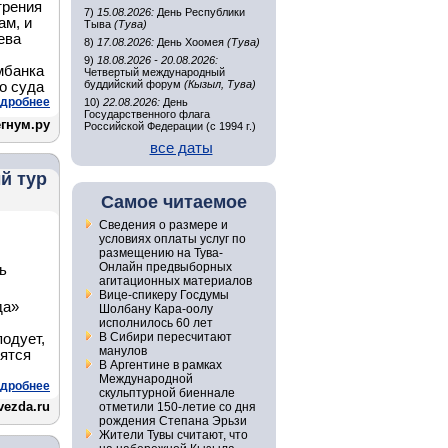
трения
7)
15.08.2026:
День Республики
ам, и
Тыва
(Тува)
ева
8)
17.08.2026:
День Хоомея
(Тува)
9)
18.08.2026 - 20.08.2026:
мбанка
Четвертый международный
буддийский форум
(Кызыл, Тува)
о суда
дробнее
10)
22.08.2026:
День
Государственного флага
гнум.ру
Российской Федерации (с 1994 г.)
все даты
й тур
Самое читаемое
Сведения о размере и
условиях оплаты услуг по
размещению на Тува-
Онлайн предвыборных
ь
агитационных материалов
Вице-спикеру Госдумы
да»
Шолбану Кара-оолу
исполнилось 60 лет
В Сибири пересчитают
подует,
манулов
нятся
В Аргентине в рамках
Международной
дробнее
скульптурной биеннале
vezda.ru
отметили 150-летие со дня
рождения Степана Эрьзи
Жители Тувы считают, что