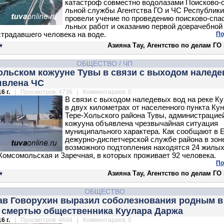
катастроф совместно водолазами Поисково-
льной службы Агентства ГО и ЧС Республик
провели учение по проведению поисково-спа
льных работ и оказанию первой доврачебной
традавшего человека на воде.
По
Азияна Тау, Агентство по делам ГО
ОБЩЕСТВО
/
ЧП
ольском кожууне Тувы в связи с выходом налед
явлена ЧС
6 г.
| Просмотров: 4736 | Комментариев: 0
В связи с выходом наледевых вод на реке Ку
в двух километрах от населенного пункта Кун
Тере-Хольского района Тувы, администрацие
кожууна объявлена чрезвычайная ситуация
муниципального характера. Как сообщают в 
дежурно-диспетчерской службе района в зон
возможного подтопления находятся 24 жилы
Комсомольская и Заречная, в которых проживает 92 человека.
По
Азияна Тау, Агентство по делам ГО
ОБЩЕСТВО
ав Говорухин выразил соболезнования родным в
о смертью общественника Куулара Даржа
6 г.
| Просмотров: 4694 | Комментариев: 0