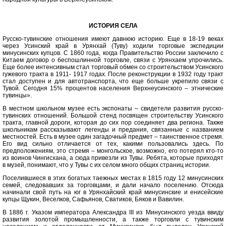
ИСТОРИЯ СЕЛА
Русско-тувинские отношения имеют давнюю историю. Еще в 18-19 веках
через Усинский край в Урянхай (Туву) ходили торговые экспедиции
минусинских купцов. С 1860 года, когда Правительство России заключило с
Китаем договор о беспошлинной торговле, связи с Урянхаем упрочились.
Еще более интенсивным стал торговый обмен со строительством Усинского
гужевого тракта в 1911- 1917 годах. После реконструкции в 1932 году тракт
стал доступен и для автотранспорта, что еще больше укрепило связи с
Тувой. Сегодня 15% процентов населения Верхнеусинского – этнические
тувинцы».
В местном школьном музее есть экспонаты – свидетели развития русско-
тувинских отношений. Большой стенд посвящен строительству Усинского
тракта, главной дороги, которая до сих пор соединяет два региона. Также
школьникам рассказывают легенды и предания, связанные с названием
местностей. Есть в музее один загадочный предмет – таинственное стремя.
Его вид сильно отличается от тех, какими пользовались здесь. По
предположениям, это стремя – монгольское, возможно, его потерял кто-то
из воинов Чингисхана, а сюда привезли из Тувы. Ребята, которые приходят
в музей, понимают, что у Тувы с их селом много общих страниц истории.
Поселившиеся в этих богатых таежных местах в 1815 году 12 минусинских
семей, следовавших за торговцами, и дали начало поселению. Отсюда
начинали свой путь на юг в Урянхайский край минусинские и енисейские
купцы Щукин, Веселков, Сафьянов, Сватиков, Бяков и Вавилин.
В 1886 г. Указом императора Александра III из Минусинского уезда ввиду
развития золотой промышленности, а также торговли с тувинским