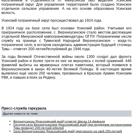
населением и отдаленности от Минусинска был выделен Усинский
пограничный округ. Для управления территорией было создано Усинское
отдельное сельское управление. А на его основе образована Усинская
волость.
Усинский пограничный округ просуществовал до 1924 года.
В 1924 году на базе села был основан Усинский район. Учитывая его
приграничное расположение, с. Верхнеусинское стало местом дислокации
отдельной Минусинской кавпогранкомендатуры ОГПУ. Пограничники несли
службу на границе с Тувинской Народной Верхнеусинское – когда-то
пограничное село, в котором находилась администрация будущей столицы
Тувы – отметит 200-летиеРеспубликой до 1946 года.
За годы Великой Отечественной войны около 1300 солдат дал фронту
Усинский район и более трети из них не вернулись с полей сражений. 446
фамилий выбиты на мраморных плитах памятника, который появился в
Верхнеусинском в канун 40-летия Великой Победы. В настоящее время
выявлено ещё около 200 человек, призванных в Красную Армию Усинским
РВК, и павших в боях за Родину.
Пресс-служба горхурала
Другие новости по теме:
Верхнеусинцы (Красноярский край) отметят Шагаа 14 февраля
Сегодня село Верхнеусинское (Красноярский край) при поддержке пограничников
Тувы проводит 200-летний юбилей
Село Верхнеусинское (Красноярский край) пригласило на свой 200-летний