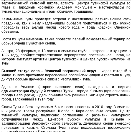
верхнеусинской сельской школе
, артисты Центра тувинской культуры во
главе с Народным хоомейжи Андреем Монгушем – мастер-классы по
тувинским национальным играм, обычаям, традициям.
Камбы-Лама Тувы проведет встречи с населением, разъясняющие суть
праздника, как к нему надлежащим образом подготовиться и как нужно
проводить весь Белый месяц нового года – Года Красной Огненной
обезьяны.
Гости из Тувы намерены также провести первый показательный турнир по
борьбе хуреш с участием селян.
Завтра, 28 февраля, в 13 часов в сельском клубе, построенном купцами в
1897 году, пройдет торжественное мероприятие, посвященное Шагаа, на
котором выступят артисты Центра тувинской и Центра русской культуры из
Тувы.
Бывший статус села – Усинский пограничный округ
– через который в
конце 19 века проходило переселение российских купцов и крестьян в Туву,
диктует особые дружеские связи с Республикой Тува.
Здесь в Усинске (старое название села) находилась и
первая
администрация будущей столицы Тувы
– города Кызыла (при основании
города Белоцарска). Здесь принимались решения, как и где строить новый
город, заложенный в 1914 году.
Связи Тувы с Верхнеусинским были восстановлены в 2010 году. В селе по
инициативе главы республики Шолбана Кара-оола был создан Центр
тувинской культуры, подписано соглашение о развитии культурного
сотрудничества между Центром русской культуры в Кызыле и
администрацией Верхнеусинского сельсовета. Делегация селян ежегодно
приезжает в Кызыл. Столица Тувы также поддерживает возрождение
народной культуры в Верхнеусинском.