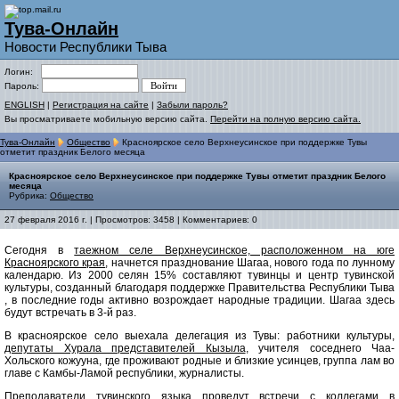
Тува-Онлайн
Новости Республики Тыва
Логин:
Пароль:
ENGLISH
|
Регистрация на сайте
|
Забыли пароль?
Вы просматриваете мобильную версию сайта.
Перейти на полную версию сайта.
Тува-Онлайн
Общество
Красноярское село Верхнеусинское при поддержке Тувы
отметит праздник Белого месяца
Красноярское село Верхнеусинское при поддержке Тувы отметит праздник Белого
месяца
Рубрика:
Общество
27 февраля 2016 г. | Просмотров: 3458 | Комментариев: 0
Сегодня в
таежном селе Верхнеусинское, расположенном на юге
Красноярского края
, начнется празднование Шагаа, нового года по лунному
календарю. Из 2000 селян 15% составляют тувинцы и центр тувинской
культуры, созданный благодаря поддержке Правительства Республики Тыва
, в последние годы активно возрождает народные традиции. Шагаа здесь
будут встречать в 3-й раз.
В красноярское село выехала делегация из Тувы: работники культуры,
депутаты Хурала представителей Кызыла
, учителя соседнего Чаа-
Хольского кожууна, где проживают родные и близкие усинцев, группа лам во
главе с Камбы-Ламой республики, журналисты.
Преподаватели тувинского языка проведут встречи с коллегами в