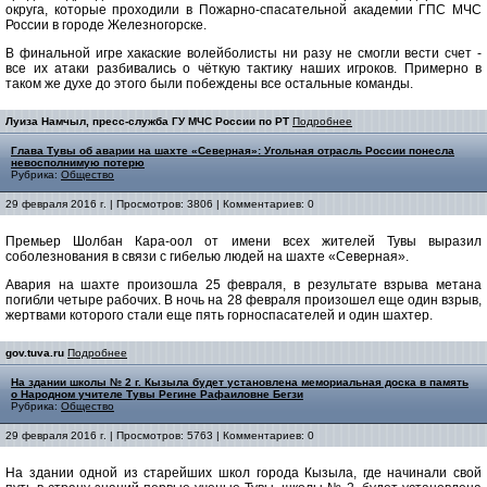
округа, которые проходили в Пожарно-спасательной академии ГПС МЧС
России в городе Железногорске.
В финальной игре хакаские волейболисты ни разу не смогли вести счет -
все их атаки разбивались о чёткую тактику наших игроков. Примерно в
таком же духе до этого были побеждены все остальные команды.
Луиза Намчыл, пресс-служба ГУ МЧС России по РТ
Подробнее
Глава Тувы об аварии на шахте «Северная»: Угольная отрасль России понесла
невосполнимую потерю
Рубрика:
Общество
29 февраля 2016 г. | Просмотров: 3806 | Комментариев: 0
Премьер Шолбан Кара-оол от имени всех жителей Тувы выразил
соболезнования в связи с гибелью людей на шахте «Северная».
Авария на шахте произошла 25 февраля, в результате взрыва метана
погибли четыре рабочих. В ночь на 28 февраля произошел еще один взрыв,
жертвами которого стали еще пять горноспасателей и один шахтер.
gov.tuva.ru
Подробнее
На здании школы № 2 г. Кызыла будет установлена мемориальная доска в память
о Народном учителе Тувы Регине Рафаиловне Бегзи
Рубрика:
Общество
29 февраля 2016 г. | Просмотров: 5763 | Комментариев: 0
На здании одной из старейших школ города Кызыла, где начинали свой