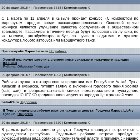
29 февраля 2016 г. | Просмотров: 3848 | Комментариев: 0
С 1 марта по 11 апреля в Кызыле пройдет конкурс «С комфортом по
маршрутам города» среди пассажироперевозчиков. Основной целью
конкурса является улучшение качества обслуживания в общественном
транспорте. Пассажиры в течение месяца будут голосовать за лучший, по
их мнению, автобус/микроавтобус, за лучшего водителя и лучшего
кондуктора любого автобуса или маршрутного такси.
Пресс-служба Мэрии Кызыла
Подробнее
Хоомей планируют включить в список нематериального культурного наследия
ЮНЕСКО
Рубрика:
Общество
/
Культура
29 февраля 2016 г. | Просмотров: 4903 | Комментариев: 0
Рабочая группа, в которую вошли представители Республики Алтай, Тувы,
Хакасии и Кузбасса, готовит заявку о включении горлового пения хоомея
(кай, хай) в репрезентативный список нематериального культурного
наследия ЮНЕСКО традиционного искусства народов Центральной Азии.
baikal24.ru
Подробнее
В Туве с очередным рабочим визитом находится депутат Госдумы Лариса Шойгу
Рубрика:
Общество
29 февраля 2016 г. | Просмотров: 3820 | Комментариев: 0
В рамках работы в регионе депутат Госдумы планирует встретиться с
руководством республики. Отдельные рабочие встречи пройдут с
руководителями ряда органов исполнительной власти, к примеру, с недавно