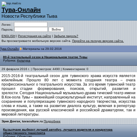
Тува-Онлайн
Новости Республики Тыва
Логин:
Пароль:
ENGLISH
|
Регистрация на сайте
|
Забыли пароль?
Вы просматриваете мобильную версию сайта.
Перейти на полную версию сайта.
Тува-Онлайн
Материалы за 29.02.2016
80-й театральный сезон в Национальном театре Тувы
Рубрика:
Культура
29 февраля 2016 г. | Просмотров: 4490 | Комментариев: 0
2015-2016-й театральный сезон для тувинского храма искусств является
юбилейным. Прошло 80 лет с момента создания театра – очага
профессиональног
о театрального искусства. За это время тувинский театр
прошел стадии формирования, поисков, открытий, развития и
зрелости. Сегодня Национальный музыкально-драма
тический театр имени
В.Кок-оола Тувы – важнейший социокультурный институт, направленный на
сохранение и популяризацию тувинского народного творчества, искусства
слова и языка, а также на развитие диалога культур, включая в репертуар
произведения, как русской классической и российской драматургии, так и
мировой литературы.
Эрик Донгак, tuvaculture.ru
Подробнее
Кызылчане выберут лучший автобус, лучшего водителя и кондуктора
общественного транспорта
Рубрика:
Общество