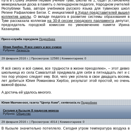
путь в страну знаний первые ученые Тувы, школы № 2, будет установлена
мемориальная доска в память о легендарном педагоге, Народном учителей
Республики Тыва, авторе учебников русского языка для тувинских школ
Регине Рафаиловне Бегзи. С инициативой
в Хурал представителей вышел
коллектив школы
. О вкладе педагога в развитие системы образования в
Туве рассказала коллегам
на 30-й сессии городского парламента
депутат,
председатель городской комиссии по увековечению памяти Ирина
Казанцева.
Пресс-служба горхурала
Подробнее
Юлия Хирбээ. Я все смогу и все сумею
Рубрика:
Личность
29 февраля 2016 г. | Просмотров: 12580 | Комментариев: 0
Я всё смогу и всё сумею, все трудности в жизни преодолею», – этот девиз
школьница из села Самагалтай придумала для себя в пятнадцать лет и с
тех пор упорно следует ему. Всё, чего уже успела в свои двадцать восемь
лет добиться Юлия Романовна Хирбээ, результат этой простой, но очень
важной фразы.
А достичь ей удалось многого.
Юлия Манчин-оол, газета "Центр Азии", centerasia.ru
Подробнее
Сегодня в Кызыле 8 градусов мороза
Рубрика:
Общество
29 февраля 2016 г. | Просмотров: 4014 | Комментариев: 0
В Кызыле значительно потеплело. Сегодня утром температура воздуха в