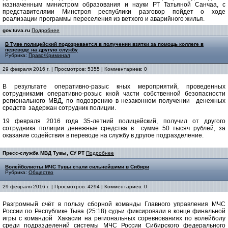
назначенным министром образования и науки РТ Татьяной Санчаа, с
представителями Минстроя республики разговор пойдет о ходе
реализации программы переселения из ветхого и аварийного жилья.
gov.tuva.ru
Подробнее
В Туве полицейский подозревается в получении взятки за помощь коллеге в
переводе на другую службу
Рубрика:
Право/Криминал
29 февраля 2016 г. | Просмотров: 5355 | Комментариев: 0
В результате оперативно-разыс
кных мероприятий, проведенных
сотрудниками оперативно-розыс
кной части собственной безопасности
регионального МВД, по подозрению в незаконном получении денежных
средств задержан сотрудник полиции.
19 февраля 2016 года 35-летний полицейский, получил от другого
сотрудника полиции денежные средства в сумме 50 тысяч рублей, за
оказание содействия в переводе на службу в другое подразделение.
Пресс-служба МВД Тувы, СУ РТ
Подробнее
Волейболисты МЧС Тувы стали сильнейшими в Сибири
Рубрика:
Общество
29 февраля 2016 г. | Просмотров: 4294 | Комментариев: 0
Разгромный счёт в пользу сборной команды Главного управления МЧС
России по Республике Тыва (25:18) судьи фиксировали в конце финальной
игры с командой Хакасии на региональных соревнованиях по волейболу
среди подразделений системы МЧС России Сибирского федерального