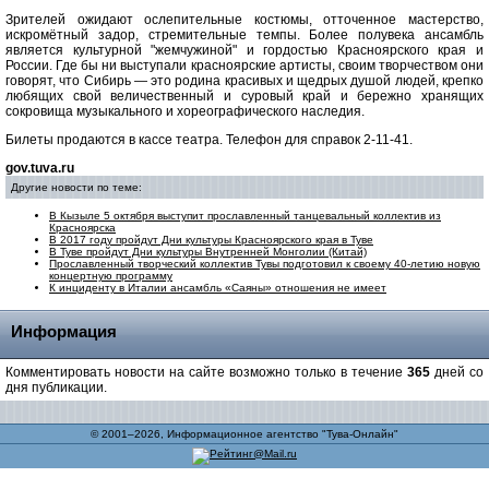
Зрителей ожидают ослепительные костюмы, отточенное мастерство,
искромётный задор, стремительные темпы. Более полувека ансамбль
является культурной "жемчужиной" и гордостью Красноярского края и
России. Где бы ни выступали красноярские артисты, своим творчеством они
говорят, что Сибирь — это родина красивых и щедрых душой людей, крепко
любящих свой величественный и суровый край и бережно хранящих
сокровища музыкального и хореографического наследия.
Билеты продаются в кассе театра. Телефон для справок 2-11-41.
gov.tuva.ru
Другие новости по теме:
В Кызыле 5 октября выступит прославленный танцевальный коллектив из
Красноярска
В 2017 году пройдут Дни культуры Красноярского края в Туве
В Туве пройдут Дни культуры Внутренней Монголии (Китай)
Прославленный творческий коллектив Тувы подготовил к своему 40-летию новую
концертную программу
К инциденту в Италии ансамбль «Саяны» отношения не имеет
Информация
Комментировать новости на сайте возможно только в течение
365
дней со
дня публикации.
© 2001–2026, Информационное агентство "Тува-Онлайн"