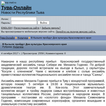
Тува-Онлайн
Новости Республики Тыва
Логин:
Пароль:
ENGLISH
|
Регистрация на сайте
|
Забыли пароль?
Вы просматриваете мобильную версию сайта.
Перейти на полную версию сайта.
Тува-Онлайн
Культура
В Кызыле пройдут Дни культуры Красноярского края
В Кызыле пройдут Дни культуры Красноярского края
Рубрика:
Культура
4 октября 2017 г. | Просмотров: 2559 | Комментариев: 0
Накануне в нашу республику прибыл Красноярский государственный
академический ансамбль танца Сибири им. Михаила Годенко. По доброй
традиции, дорогих гостей встречали на въезде в Кызыл, у скульптуры
"Косуля с олененком". Чаем с молоком и хлебом с солью ансамбль
приветствовал коллектив Национального ансамбля песни и танца "Саяны".
Ансамбль имени Михаила Годенко прибыл в Туву с концертной программой,
которую покажут 5 октября в 19.00 в Национальном музыкально-
драматическом театре им. В. Кок-оола. Этот замечательный
коллектив входит в тройку лидеров самых востребованных и известных
танцевальных коллективов России, работающих в народном жанре. В
программе - постановки из «золотого фонда»
Михаила Семеновича
Годенко, композиции современных хореографов, органично вошедшие в
уникальную стилистику ансамбля.