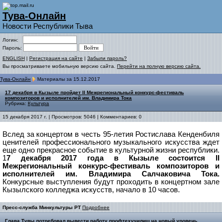
Тува-Онлайн
Новости Республики Тыва
Логин:
Пароль:
ENGLISH
|
Регистрация на сайте
|
Забыли пароль?
Вы просматриваете мобильную версию сайта.
Перейти на полную версию сайта.
Тува-Онлайн
Материалы за 15.12.2017
17 декабря в Кызыле пройдет II Межрегиональный конкурс-фестиваль
композиторов и исполнителей им. Владимира Тока
Рубрика:
Культура
15 декабря 2017 г. | Просмотров: 5046 | Комментариев: 0
Вслед за концертом в честь 95-летия Ростислава Кенденбиля
ценителей профессионального музыкального искусства ждет
еще одно прекрасное событие в культурной жизни республики.
1
7 декабря 2017 года в Кызыле состоится II
Межрегиональный конкурс-фестиваль композиторов и
исполнителей им. Владимира Салчаковича Тока.
Конкурсные выступления будут проходить в концертном зале
Кызылского колледжа искусств, начало в 10 часов.
Пресс-служба Минкультуры РТ
Подробнее
Глава Тувы потребовал вывести работу профтехучилищ на новый уровень