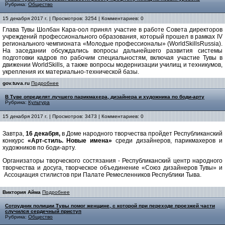
Рубрика:
Общество
15 декабря 2017 г. | Просмотров: 3254 | Комментариев: 0
Глава Тувы Шолбан Кара-оол принял участие в работе Совета директоров
учреждений профессионального образования, который прошел в рамках IV
регионального чемпионата «Молодые профессионалы» (WorldSkillsRussia).
На заседании обсуждались вопросы дальнейшего развития системы
подготовки кадров по рабочим специальностям, включая участие Тувы в
движении WorldSkills, а также вопросы модернизации училищ и техникумов,
укрепления их материально-технической базы.
gov.tuva.ru
Подробнее
В Туве определят лучшего парикмахера, дизайнера и художника по боди-арту
Рубрика:
Культура
15 декабря 2017 г. | Просмотров: 3473 | Комментариев: 0
Завтра,
16 декабря,
в Доме народного творчества пройдет Республиканский
конкурс
«Арт-стиль. Новые имена»
среди дизайнеров, парикмахеров и
художников по боди-арту.
Организаторы творческого состязания - Республиканский центр народного
творчества и досуга, творческое объединение «Союз дизайнеров Тувы» и
Ассоциация стилистов при Палате Ремесленников Республики Тыва.
Виктория Айма
Подробнее
Сотрудник полиции Тувы помог женщине, с которой при переходе проезжей части
случился сердечный приступ
Рубрика:
Общество