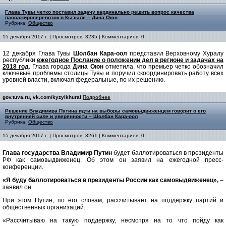
Глава Тувы четко поставил задачу кардинально решить вопрос качества
пассажироперевозок в Кызыле – Дина Оюн
Рубрика:
Общество
15 декабря 2017 г. | Просмотров: 3235 | Комментариев: 0
12 декабря Глава Тувы
Шолбан Кара-оол
представил Верховному Хуралу
республики
ежегодное Послание о положении дел в регионе и задачах на
2018 год
. Глава города
Дина Оюн
отметила, что премьер четко обозначил
ключевые проблемы столицы Тувы и поручил скоординировать работу всех
уровней власти, включая федеральные, по их решению.
gov.tuva.ru, vk.com/kyzylkhural
Подробнее
Решение Владимира Путина идти на выборы самовыдвиженцем говорит о его
внутренней силе и уверенности – Шолбан Кара-оол
Рубрика:
Общество
15 декабря 2017 г. | Просмотров: 3261 | Комментариев: 0
Глава государства Владимир Путин
будет баллотироваться в президенты
РФ как самовыдвиженец. Об этом он заявил на ежегодной пресс-
конференции.
«Я буду баллотироваться в президенты России как самовыдвиженец»,
–
заявил он.
При этом Путин, по его словам, рассчитывает на поддержку партий и
общественных организаций.
«Рассчитываю на такую поддержку, несмотря на то что пойду как