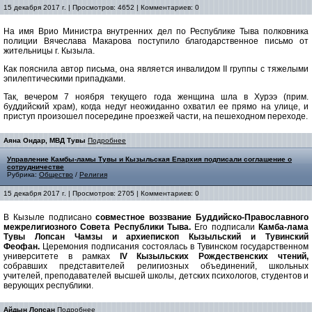
15 декабря 2017 г. | Просмотров: 4652 | Комментариев: 0
На имя Врио Министра внутренних дел по Республике Тыва полковника
полиции Вячеслава Макарова поступило благодарственное письмо от
жительницы г. Кызыла.
Как пояснила автор письма, она является инвалидом II группы с тяжелыми
эпилептическими припадками.
Так, вечером 7 ноября текущего года женщина шла в Хурээ (прим.
буддийский храм), когда недуг неожиданно охватил ее прямо на улице, и
приступ произошел посередине проезжей части, на пешеходном переходе.
Аяна Ондар, МВД Тувы
Подробнее
Управление Камбы-ламы Тувы и Кызыльская Епархия подписали соглашение о
сотрудничестве
Рубрика:
Общество
/
Религия
15 декабря 2017 г. | Просмотров: 2705 | Комментариев: 0
В Кызыле подписано
совместное воззвание Буддийско-Православного
межрелигиозного Совета Республики Тыва.
Его подписали
Камба-лама
Тувы Лопсан Чамзы и архиепископ Кызыльский и Тувинский
Феофан.
Церемония подписания состоялась в Тувинском государственном
университете в рамках
IV Кызыльских Рождественских чтений,
собравших представителей религиозных объединений, школьных
учителей, преподавателей высшей школы, детских психологов, студентов и
верующих республики.
Айдын Лопсан
Подробнее