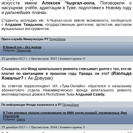
искусств имени
Алексея Чыргал-оола.
Поговорили о
насущном: учёбе, адаптации в Туве, подготовке к Новому году
и дальнейших планах.
Студенты колледжа им. А.Чыргал-оола имели возможность пообщаться
с
Алдаром Тамдыном,
государственным деятелем, артистом, мастером
музыкальных инструментов.
Пресс-служба Минкультуры РТ
Подробнее
В Новый год – без долгов
Рубрика:
Общество
25 декабря 2017 г. | Просмотров: 3537 | Комментариев: 0
Слышала, что Фонд капитального ремонта списывает долги с тех, кто не
Изольда
платил по квитанциям в прошлом году. Правда ли это? (
Ховалыг?
г. Ак-Довурак)
За ответом корреспондент ИА «Тува-Онлайн» обратился к начальнику
абонентского отдела Некоммерческого фонда капитального ремонта
многоквартирных домов в Республике Тыва
Алдынай Самбу.
По информации Фонда капремонта в РТ
Подробнее
В Туве впервые прошли соревнования по ММА среди юношей, посвященные Дню
Спасателя
Рубрика:
Спорт
25 декабря 2017 г. | Просмотров: 3549 | Комментариев: 0