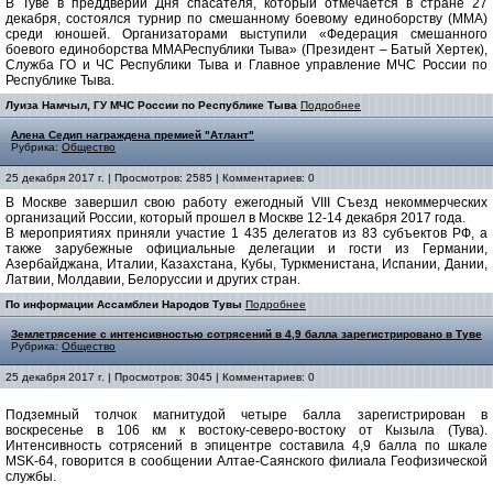
В Туве в преддверии Дня спасателя, который отмечается в стране 27
декабря, состоялся турнир по смешанному боевому единоборству (ММА)
среди юношей. Организаторами выступили «Федерация смешанного
боевого единоборства ММАРеспублики Тыва» (Президент – Батый Хертек),
Служба ГО и ЧС Республики Тыва и Главное управление МЧС России по
Республике Тыва.
Луиза Намчыл, ГУ МЧС России по Республике Тыва
Подробнее
Алена Седип награждена премией "Атлант"
Рубрика:
Общество
25 декабря 2017 г. | Просмотров: 2585 | Комментариев: 0
В Москве завершил свою работу ежегодный VIII Съезд некоммерческих
организаций России, который прошел в Москве 12-14 декабря 2017 года.
В мероприятиях приняли участие 1 435 делегатов из 83 субъектов РФ, а
также зарубежные официальные делегации и гости из Германии,
Азербайджана, Италии, Казахстана, Кубы, Туркменистана, Испании, Дании,
Латвии, Молдавии, Белоруссии и других стран.
По информации Ассамблеи Народов Тувы
Подробнее
Землетрясение с интенсивностью сотрясений в 4,9 балла зарегистрировано в Туве
Рубрика:
Общество
25 декабря 2017 г. | Просмотров: 3045 | Комментариев: 0
Подземный толчок магнитудой четыре балла зарегистрирован в
воскресенье в 106 км к востоку-северо-востоку от Кызыла (Тува).
Интенсивность сотрясений в эпицентре составила 4,9 балла по шкале
MSK-64, говорится в сообщении Алтае-Саянского филиала Геофизической
службы.