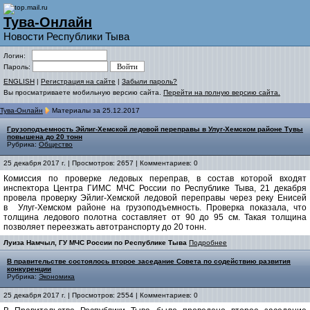
Тува-Онлайн
Новости Республики Тыва
Логин:
Пароль:
ENGLISH
|
Регистрация на сайте
|
Забыли пароль?
Вы просматриваете мобильную версию сайта.
Перейти на полную версию сайта.
Тува-Онлайн
Материалы за 25.12.2017
Грузоподъемность Эйлиг-Хемской ледовой переправы в Улуг-Хемском районе Тувы
повышена до 20 тонн
Рубрика:
Общество
25 декабря 2017 г. | Просмотров: 2657 | Комментариев: 0
Комиссия по проверке ледовых переправ, в состав которой входят
инспектора Центра ГИМС МЧС России по Республике Тыва, 21 декабря
провела проверку Эйлиг-Хемской ледовой переправы через реку Енисей
в Улуг-Хемском районе на грузоподъемность. Проверка показала, что
толщина ледового полотна составляет от 90 до 95 см. Такая толщина
позволяет переезжать автотранспорту до 20 тонн.
Луиза Намчыл, ГУ МЧС России по Республике Тыва
Подробнее
В правительстве состоялось второе заседание Совета по содействию развития
конкуренции
Рубрика:
Экономика
25 декабря 2017 г. | Просмотров: 2554 | Комментариев: 0