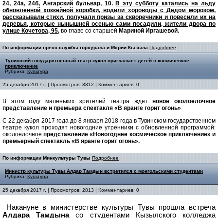
24, 24а, 24б, Ангарский бульвар, 10.
В эту субботу катались на льду
обновленной хоккейной коробки, водили хороводы с Дедом морозом,
рассказывали стихи, получали призы за скворечники и повесили их на
деревья, которые нынышней осенью сами посадили, жители двора по
улице
Кочетова, 95
,
во главе со старшей
Мариной Иргашевой.
По информации пресс-службы горхурала и Мэрии Кызыла
Подробнее
Тувинский государственный театр кукол приглашает детей в космическое
приключение
Рубрика:
Культура
25 декабря 2017 г. | Просмотров: 3312 | Комментариев: 0
В этом году маленьких зрителей театра ждет
новое околоёлочное
представление и премьера спектакля «В яранге горит огонь»
С 22 декабря 2017 года до 8 января 2018 года в Тувинском государственном
театре кукол проходят новогодние утренники с обновленной программой:
околоелочное
представление «Новогоднее космическое приключение» и
премьерный спектакль «В яранге горит огонь».
По информации Минкультуры Тувы
Подробнее
Министр культуры Тувы Алдар Тамдын встретился с монгольскими студентами
Рубрика:
Культура
25 декабря 2017 г. | Просмотров: 2813 | Комментариев: 0
Накануне в министерстве культуры Тувы прошла встреча
Алдара Тамдына
со студентами Кызылского колледжа