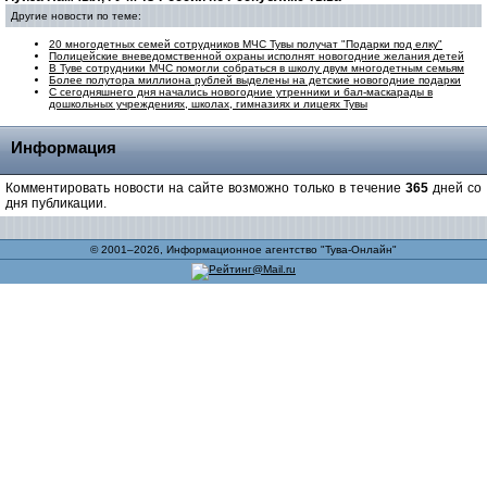
Другие новости по теме:
20 многодетных семей сотрудников МЧС Тувы получат "Подарки под елку"
Полицейские вневедомственной охраны исполнят новогодние желания детей
В Туве сотрудники МЧС помогли собраться в школу двум многодетным семьям
Более полутора миллиона рублей выделены на детские новогодние подарки
С сегодняшнего дня начались новогодние утренники и бал-маскарады в
дошкольных учреждениях, школах, гимназиях и лицеях Тувы
Информация
Комментировать новости на сайте возможно только в течение
365
дней со
дня публикации.
© 2001–2026, Информационное агентство "Тува-Онлайн"