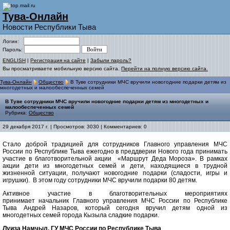
Тува-Онлайн
Новости Республики Тыва
Логин:
Пароль:
ENGLISH
|
Регистрация на сайте
|
Забыли пароль?
Вы просматриваете мобильную версию сайта.
Перейти на полную версию сайта.
Тува-Онлайн
Общество
В Туве сотрудники МЧС вручили новогодние подарки детям из
многодетных и малообеспеченных семей
В Туве сотрудники МЧС вручили новогодние подарки детям из многодетных и
малообеспеченных семей
Рубрика:
Общество
29 декабря 2017 г. | Просмотров: 3030 | Комментариев: 0
Стало доброй традицией для сотрудников Главного управления МЧС
России по Республике Тыва ежегодно в преддверии Нового года принимать
участие в благотворительной акции «Маршрут Деда Мороза». В рамках
акции дети из многодетных семей и дети, находящиеся в трудной
жизненной ситуации, получают новогодние подарки (сладости, игры и
игрушки). В этом году сотрудники МЧС вручили подарки 80 детям.
Активное участие в благотворительных мероприятиях
принимает начальник Главного управления МЧС России по Республике
Тыва Андрей Назаров, который сегодня вручил детям одной из
многодетных семей города Кызыла сладкие подарки.
Луиза Намчыл, ГУ МЧС России по Республике Тыва