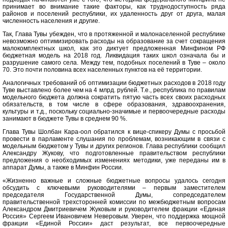
принимает во внимание такие факторы, как труднодоступность ряда
районов и поселений республики, их удаленность друг от друга, малая
численность населения и другие.
Так, Глава Тувы убежден, что в протяженной и малонаселенной республике
невозможно оптимизировать расходы на образование за счет сокращения
малокомплектных школ, как это диктует предложенная Минфином РФ
бюджетная модель на 2018 год. Ликвидация таких школ означала бы и
разрушение самого села. Между тем, подобных поселений в Туве – около
70. Это почти половина всех населенных пунктов на её территории.
Аналогичных требований об оптимизации бюджетных расходов в 2018 году
Туве выставлено более чем на 4 млрд. рублей. Т.е., республика по правилам
модельного бюджета должна сократить пятую часть всех своих расходных
обязательств, в том числе в сфере образования, здравоохранения,
культуры и т.д., поскольку социально-значимые и первоочередные расходы
занимают в бюджете Тувы в среднем 90 %.
Глава Тувы Шолбан Кара-оол обратился к вице-спикеру Думы с просьбой
провести в парламенте слушания по проблемам, возникающим в связи с
модельным бюджетом у Тувы и других регионов. Глава республики сообщил
Александру Жукову, что подготовленные правительством республики
предложения о необходимых изменениях методики, уже переданы им в
аппарат Думы, а также в Минфин России.
«Жизненно важные и сложные бюджетные вопросы удалось сегодня
обсудить с ключевыми руководителями – первым заместителем
председателя Государственной Думы, сопредседателем
правительственной трехсторонней комиссии по межбюджетным вопросам
Александром Дмитриевичем Жуковым и руководителем фракции «Единая
Россия» Сергеем Ивановичем Неверовым. Уверен, что поддержка мощной
фракции «Единой России» даст результат, все первоочередные