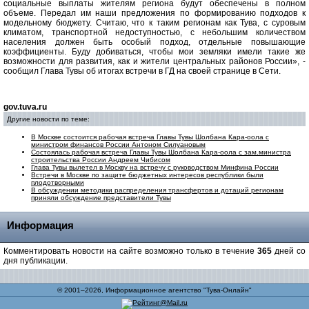
социальные выплаты жителям региона будут обеспечены в полном
объеме. Передал им наши предложения по формированию подходов к
модельному бюджету. Считаю, что к таким регионам как Тува, с суровым
климатом, транспортной недоступностью, с небольшим количеством
населения должен быть особый подход, отдельные повышающие
коэффициенты. Буду добиваться, чтобы мои земляки имели такие же
возможности для развития, как и жители центральных районов России», -
сообщил Глава Тувы об итогах встречи в ГД на своей странице в Сети.
gov.tuva.ru
Другие новости по теме:
В Москве состоится рабочая встреча Главы Тувы Шолбана Кара-оола с
министром финансов России Антоном Силуановым
Состоялась рабочая встреча Главы Тувы Шолбана Кара-оола с зам.министра
строительства России Андреем Чибисом
Глава Тувы вылетел в Москву на встречу с руководством Минфина России
Встречи в Москве по защите бюджетных интересов республики были
плодотворными
В обсуждении методики распределения трансфертов и дотаций регионам
приняли обсуждение представители Тувы
Информация
Комментировать новости на сайте возможно только в течение
365
дней со
дня публикации.
© 2001–2026, Информационное агентство "Тува-Онлайн"