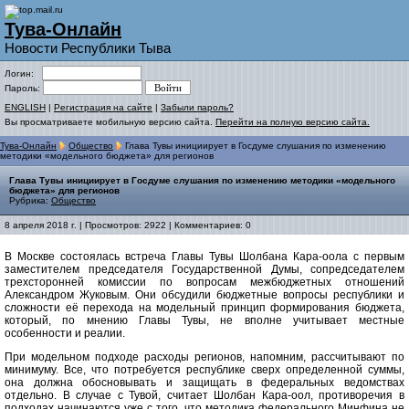
Тува-Онлайн
Новости Республики Тыва
Логин:
Пароль:
ENGLISH
|
Регистрация на сайте
|
Забыли пароль?
Вы просматриваете мобильную версию сайта.
Перейти на полную версию сайта.
Тува-Онлайн
Общество
Глава Тувы инициирует в Госдуме слушания по изменению
методики «модельного бюджета» для регионов
Глава Тувы инициирует в Госдуме слушания по изменению методики «модельного
бюджета» для регионов
Рубрика:
Общество
8 апреля 2018 г. | Просмотров: 2922 | Комментариев: 0
В Москве состоялась встреча Главы Тувы Шолбана Кара-оола с первым
заместителем председателя Государственной Думы, сопредседателем
трехсторонней комиссии по вопросам межбюджетных отношений
Александром Жуковым. Они обсудили бюджетные вопросы республики и
сложности её перехода на модельный принцип формирования бюджета,
который, по мнению Главы Тувы, не вполне учитывает местные
особенности и реалии.
При модельном подходе расходы регионов, напомним, рассчитывают по
минимуму. Все, что потребуется республике сверх определенной суммы,
она должна обосновывать и защищать в федеральных ведомствах
отдельно. В случае с Тувой, считает Шолбан Кара-оол, противоречия в
подходах начинаются уже с того, что методика федерального Минфина не