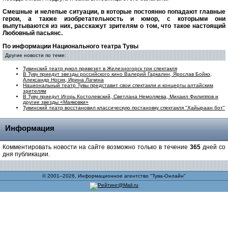
Смешные и нелепые ситуации, в которые постоянно попадают главные
герои, а также изобретательность и юмор, с которыми они
выпутываются из них, расскажут зрителям о том, что такое настоящий
Любовный пасьянс.
По информации Национального театра Тувы
Другие новости по теме:
Тувинский театр кукол привезет в Железногорск три спектакля
В Туву приедут звезды российского кино Валерий Гаркалин, Ярослав Бойко,
Александр Носик, Ирина Лачина
Национальный театр Тувы представит свои спектакли и концерты алтайским
зрителям
В Туву приедут Игорь Костолевский, Светлана Немоляева, Михаил Филиппов и
другие звезды «Маяковки»
Тувинский театр восстановил классическую постановку спектакля "Хайыраан бот"
Информация
Комментировать новости на сайте возможно только в течение
365
дней со
дня публикации.
© 2001–2026, Информационное агентство "Тува-Онлайн"