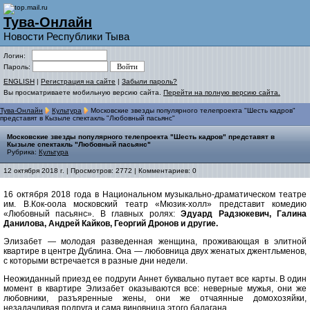
Тува-Онлайн
Новости Республики Тыва
Логин:
Пароль:
ENGLISH
|
Регистрация на сайте
|
Забыли пароль?
Вы просматриваете мобильную версию сайта.
Перейти на полную версию сайта.
Тува-Онлайн
Культура
Московские звезды популярного телепроекта "Шесть кадров"
представят в Кызыле спектакль "Любовный пасьянс"
Московские звезды популярного телепроекта "Шесть кадров" представят в
Кызыле спектакль "Любовный пасьянс"
Рубрика:
Культура
12 октября 2018 г. | Просмотров: 2772 | Комментариев: 0
16 октября 2018 года в Национальном музыкально-драматическом театре
им. В.Кок-оола московский театр «Мюзик-холл» представит комедию
«Любовный пасьянс». В главных ролях:
Эдуард Радзюкевич, Галина
Данилова, Андрей Кайков, Георгий Дронов и другие.
Элизабет — молодая разведенная женщина, проживающая в элитной
квартире в центре Дублина. Она — любовница двух женатых джентльменов,
с которыми встречается в разные дни недели.
Неожиданный приезд ее подруги Аннет буквально путает все карты. В один
момент в квартире Элизабет оказываются все: неверные мужья, они же
любовники, разъяренные жены, они же отчаянные домохозяйки,
незадачливая подруга и сама виновница этого балагана.